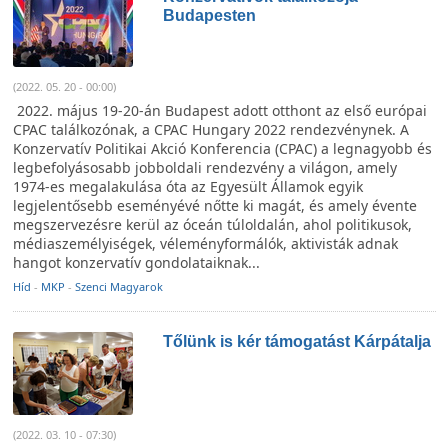
Budapesten
(2022. 05. 20 - 00:00)
2022. május 19-20-án Budapest adott otthont az első európai
CPAC találkozónak, a CPAC Hungary 2022 rendezvénynek. A
Konzervatív Politikai Akció Konferencia (CPAC) a legnagyobb és
legbefolyásosabb jobboldali rendezvény a világon, amely
1974-es megalakulása óta az Egyesült Államok egyik
legjelentősebb eseményévé nőtte ki magát, és amely évente
megszervezésre kerül az óceán túloldalán, ahol politikusok,
médiaszemélyiségek, véleményformálók, aktivisták adnak
hangot konzervatív gondolataiknak...
Híd
-
MKP
-
Szenci Magyarok
Tőlünk is kér támogatást Kárpátalja
(2022. 03. 10 - 07:30)