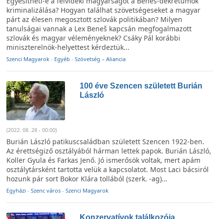
Egyesítheti-e a felvidéki magyarságot a Beneš-dekrétumok
kriminalizálása? Hogyan találhat szövetségeseket a magyar
párt az élesen megosztott szlovák politikában? Milyen
tanulságai vannak a Lex Beneš kapcsán megfogalmazott
szlovák és magyar véleményeknek? Csáky Pál korábbi
miniszterelnök-helyettest kérdeztük...
Szenci Magyarok
-
Egyéb
-
Szövetség – Aliancia
100 éve Szencen született Burián
László
(2022. 08. 28 - 00:00)
Burián László patikuscsaládban született Szencen 1922-ben.
Az érettségiző osztályából hárman lettek papok. Burián László,
Koller Gyula és Farkas Jenő. Jó ismerősök voltak, mert apám
osztálytársként tartotta velük a kapcsolatot. Most Laci bácsiról
hozunk pár sort Bokor Klára tollából (szerk. -ag)…
Egyházi
-
Szenc város
-
Szenci Magyarok
Konzervatívok találkozója