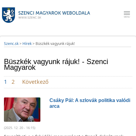
Szenc.sk
>
Hírek
>
Büszkék vagyunk rájuk!
Büszkék vagyunk rájuk! - Szenci
Magyarok
1
2
Következő
Csáky Pál: A szlovák politika valódi
arca
(2025. 12. 20 - 16:15)