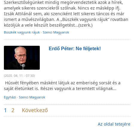
Szerkesztőségünket mindig megörvendeztetik azok a hírek,
amelyek sikeres szenciekről szólnak. Nincs ez másképp ifj.
Izsák Attilánál sem, aki szenciként lett sikeres táncos és már
ismert a művészvilágban. A „Büszkék vagyunk rájuk“ rovatban
közöljük a vele készült beszélgetést...(szerk.)
Büszkék vagyunk rájuk
-
Szenci Magyarok
Erdő Péter: Ne féljetek!
(2020. 04. 11 - 07:30)
Húsvét fényében másként látjuk az emberiség sorsát és a
saját életünket is. Részei vagyunk a teremtett világnak...
Egyházi
-
Szenci Magyarok
1
2
Következő
Az oldal tetejére