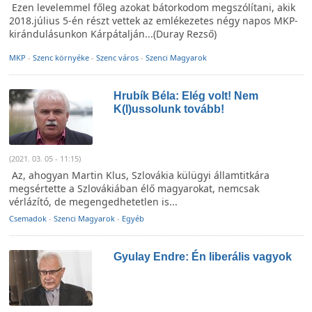
Ezen levelemmel főleg azokat bátorkodom megszólítani, akik
2018.július 5-én részt vettek az emlékezetes négy napos MKP-
kirándulásunkon Kárpátalján...(Duray Rezső)
MKP
-
Szenc környéke
-
Szenc város
-
Szenci Magyarok
Hrubík Béla: Elég volt! Nem
K(l)ussolunk tovább!
(2021. 03. 05 - 11:15)
Az, ahogyan Martin Klus, Szlovákia külügyi államtitkára
megsértette a Szlovákiában élő magyarokat, nemcsak
vérlázító, de megengedhetetlen is...
Csemadok
-
Szenci Magyarok
-
Egyéb
Gyulay Endre: Én liberális vagyok