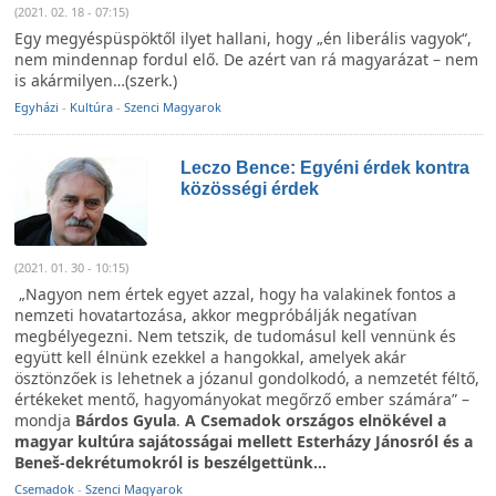
(2021. 02. 18 - 07:15)
Egy megyéspüspöktől ilyet hallani, hogy „én liberális vagyok“,
nem mindennap fordul elő. De azért van rá magyarázat – nem
is akármilyen…(szerk.)
Egyházi
-
Kultúra
-
Szenci Magyarok
Leczo Bence: Egyéni érdek kontra
közösségi érdek
(2021. 01. 30 - 10:15)
„Nagyon nem értek egyet azzal, hogy ha valakinek fontos a
nemzeti hovatartozása, akkor megpróbálják negatívan
megbélyegezni. Nem tetszik, de tudomásul kell vennünk és
együtt kell élnünk ezekkel a hangokkal, amelyek akár
ösztönzőek is lehetnek a józanul gondolkodó, a nemzetét féltő,
értékeket mentő, hagyományokat megőrző ember számára” –
mondja
Bárdos Gyula
.
A Csemadok országos elnökével a
magyar kultúra sajátosságai mellett Esterházy Jánosról és a
Beneš-dekrétumokról is beszélgettünk…
Csemadok
-
Szenci Magyarok