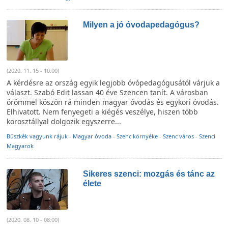
Milyen a jó óvodapedagógus?
(2020. 11. 15 - 10:00)
A kérdésre az ország egyik legjobb óvópedagógusától várjuk a
választ. Szabó Edit lassan 40 éve Szencen tanít. A városban
örömmel köszön rá minden magyar óvodás és egykori óvodás.
Elhivatott. Nem fenyegeti a kiégés veszélye, hiszen több
korosztállyal dolgozik egyszerre...
Büszkék vagyunk rájuk
-
Magyar óvoda
-
Szenc környéke
-
Szenc város
-
Szenci
Magyarok
Sikeres szenci: mozgás és tánc az
élete
(2020. 08. 10 - 08:00)