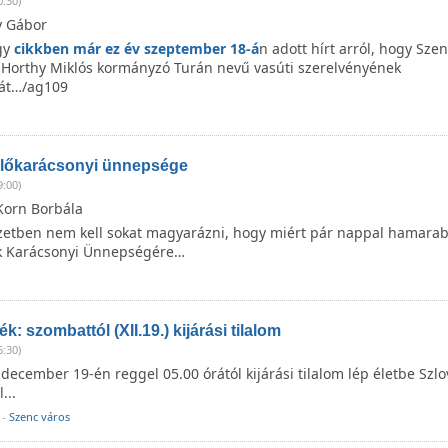
0:30)
y Gábor
gy
cikkben már ez év szeptember 18-á
n adott hírt arról, hogy Sze
 Horthy Miklós kormányzó Turán nevű vasúti szerelvényének
ját…/ag109
lőkarácsonyi ünnepsége
9:00)
Korn Borbála
yzetben nem kell sokat magyarázni, hogy miért pár nappal hamarab
k Karácsonyi Ünnepségére…
ék: szombattól (XII.19.) kijárási tilalom
6:30)
ecember 19-én reggel 05.00 órától kijárási tilalom lép életbe Szl
l...
-
Szenc város