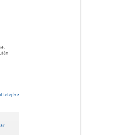
ke,
 után
l tetejére
ar