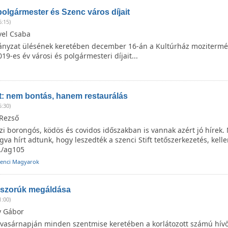
polgármester és Szenc város díjait
6:15)
vel Csaba
nyzat ülésének keretében december 16-án a Kultúrház moziterm
019-es év városi és polgármesteri díjait...
ft: nem bontás, hanem restaurálás
5:30)
 Rezső
i borongós, ködös és covidos időszakban is vannak azért jó hírek.
gva hírt adtunk, hogy leszedték a szenci Stift tetőszerkezetés, kel
…/ag105
zenci Magyarok
oszorúk megáldása
1:00)
y Gábor
 vasárnapján minden szentmise keretében a korlátozott számú hívők