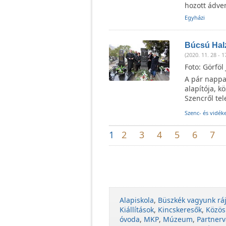
hozott ádve
Egyházi
Búcsú Halz
(2020. 11. 28 - 1
Foto: Görfö
A pár nappal
alapítója, k
Szencről tel
Szenc- és vidéke
1
2
3
4
5
6
7
Alapiskola
,
Büszkék vagyunk rá
Kiállítások
,
Kincskeresők
,
Közös
óvoda
,
MKP
,
Múzeum
,
Partnerv