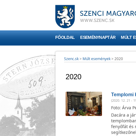
FŐOLDAL
ESEMÉNYNAPTÁR
MÚLT 
Szenc.sk
>
Múlt események
>
2020
2020
Templomi 
(2020. 12. 21 - 1
Foto: Árva P
Dacára a já
templomban i
fenyőfát és 
segítkezőnek