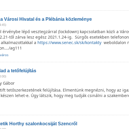
 a Városi Hivatal és a Plébánia közleménye
4:45)
 érvénybe lépő vesztegzárral (lockdown) kapcsolatban közli a Város
.21-től zárva lesz egész 2021.1.24-ig. Sürgős esetekben telefonon
 alkalmazottakkal a
https://www.senec.sk/sk/kontakty
weboldalon 
kon…./ag111
 város
alad a tetőfelújítás
0:00)
y Gábor
Stift tetőszerkezetének felújítása. Elmentünk megnézni, hogy az igaz
t készen lehet-e. Úgy látszik, hogy meg tudják csinálni a szakember
tetik Horthy szalonkocsiját Szencről