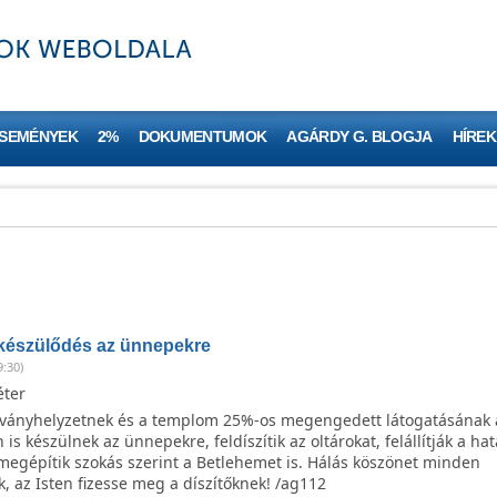
ESEMÉNYEK
2%
DOKUMENTUMOK
AGÁRDY G. BLOGJA
HÍREK
készülődés az ünnepekre
9:30)
éter
rványhelyzetnek és a templom 25%-os megengedett látogatásának 
s készülnek az ünnepekre, feldíszítik az oltárokat, felállítják a ha
megépítik szokás szerint a Betlehemet is. Hálás köszönet minden
, az Isten fizesse meg a díszítőknek! /ag112