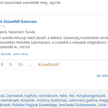
nti koszorúkat szentelték meg. /ag104
l Józseftől Szencen
7:15)
l Jenő, Neszméri Tünde
 ezelőtt elhunyt Halzl József, a Rákóczi Szövetség tiszteletbeli elnö
öztudottan felvidéki származású, a családot a második világháború
epítették ki…/nt103
 társulás
-
Szenc város
8
9
10
...
Következő
Az olda
juk
,
Csemadok
,
Egyházi
,
Gimnázium
,
Háló
,
Híd
,
Horgászegyesület
,
 események
,
Könyvtár
,
Kultúra
,
Kultúrház
,
Labirintus galéria
,
Magy
árosok
,
Politikai Foglyok Szövetsége
,
Senčanka fúvószenekar
,
Solar