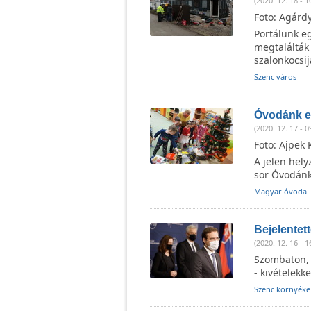
(2020. 12. 18 - 1
Foto: Agárd
Portálunk e
megtalálták
szalonkocsi
Szenc város
Óvodánk e
(2020. 12. 17 - 0
Foto: Ajpek 
A jelen hel
sor Óvodán
Magyar óvoda
Bejelentett
(2020. 12. 16 - 1
Szombaton, d
- kivételekke
Szenc környéke