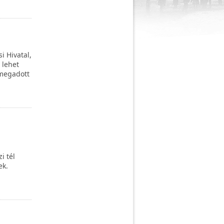
i Hivatal,
 lehet
megadott
i tél
ek.