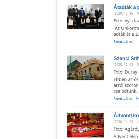
Átadták a 
(2020. 12. 16 - 1
Foto: Vyszta
Az Önkormá
adták át a 2
Szenc város
Szenci Sti
(2020. 12. 09 - 1
Foto: Duray
Ebben az ősz
arról szoron
csalódtunk
Szenc város
-
S
Ádventi k
(2020. 11. 29 - 1
Foto: Agárd
Ádvent első