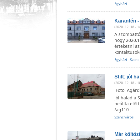
Egyházi
Karantén -
(2020. 12. 18 - 1
A szombattól
hogy 2020.12
értekezni az
kontaktuso
Egyházi
-
Szenc
Stift: jól h
(2020. 12. 18 - 1
Foto: Agárd
Jól halad a 
beállta előt
/ag110
Szenc város
Már költöz