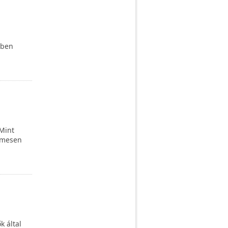
ében
 Mint
lemesen
 által