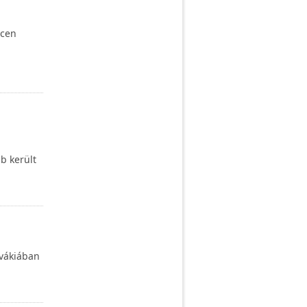
ncen
b került
ovákiában