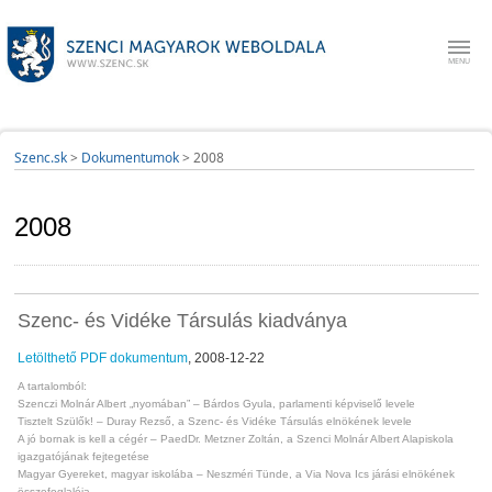
Szenc.sk
>
Dokumentumok
>
2008
2008
Szenc- és Vidéke Társulás kiadványa
Letölthető PDF dokumentum
, 2008-12-22
A tartalomból:
Szenczi Molnár Albert „nyomában” – Bárdos Gyula, parlamenti képviselő levele
Tisztelt Szülők! – Duray Rezső, a Szenc- és Vidéke Társulás elnökének levele
A jó bornak is kell a cégér – PaedDr. Metzner Zoltán, a Szenci Molnár Albert Alapiskola
igazgatójának fejtegetése
Magyar Gyereket, magyar iskolába – Neszméri Tünde, a Via Nova Ics járási elnökének
összefoglalója