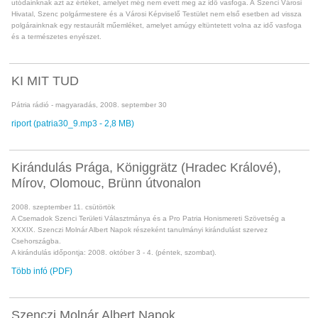
utódainknak azt az értéket, amelyet még nem evett meg az idő vasfoga. A Szenci Városi
Hivatal, Szenc polgármestere és a Városi Képviselő Testület nem első esetben ad vissza
polgárainknak egy restaurált műemléket, amelyet amúgy eltüntetett volna az idő vasfoga
és a természetes enyészet.
KI MIT TUD
Pát
ria rádió - magyaradás, 2008. september 30
riport (patria30_9.mp3 - 2,8 MB)
Kirándulás Prága, Königgrätz (Hradec Králové),
Mírov, Olomouc, Brünn útvonalon
2008. szeptember 11. csütörtök
A Csemadok Szenci Területi Választmánya és a Pro Patria Honismereti Szövetség a
XXXIX. Szenczi Molnár Albert Napok részeként tanulmányi kirándulást szervez
Csehországba.
A kirándulás időpontja: 2008. október 3 - 4. (péntek, szombat).
Több infó (PDF)
Szenczi Molnár Albert Napok