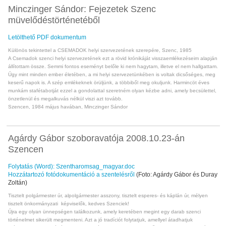
Minczinger Sándor: Fejezetek Szenc
müvelődéstörténetéből
Letölthető PDF dokumentum
Különös tekintettel a CSEMADOK helyi szervezetének szerepére, Szenc, 1985
A Csemadok szenci helyi szervezetének ezt a rövid krónikáját visszaemlékezéseim alapján
állítottam össze. Semmi fontos eseményt belőle ki nem hagytam, illetve el nem hallgattam.
Úgy mint minden ember életében, a mi helyi szervezetünkében is voltak dicsőséges, meg
keserű napok is. A szép emlékeknek örüljünk, a többiből meg okuljunk. Harmincöt éves
munkám stafétabotját ezzel a gondolattal szeretném olyan kézbe adni, amely becsülettel,
önzetlenül és megalkuvás nélkül viszi azt tovább.
Szencen, 1984 május havában, Minczinger Sándor
Agárdy Gábor szoboravatója 2008.10.23-án
Szencen
Folytatás (Word): Szentharomsag_magyar.doc
Hozzátartozó fotódokumentáció a szentelésről
(Foto: Agárdy Gábor és Duray
Zoltán)
Tisztelt polgármester úr, alpolgármester asszony, tisztelt esperes- és káplán úr, mélyen
tisztelt önkormányzati képviselők, kedves Szenciek!
Újra egy olyan ünnepségen találkozunk, amely keretében megint egy darab szenci
történelmet sikerült megmenteni. Azt a jó tradíciót folytatjuk, amellyel átadhatjuk