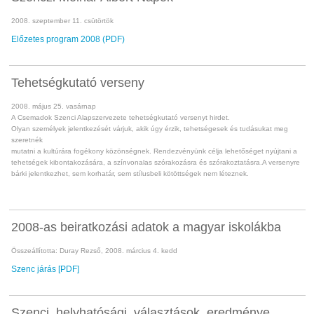
2008. szeptember 11. csütörtök
Előzetes program 2008 (PDF)
Tehetségkutató verseny
2008. május 25. vasárnap
A Csemadok Szenci Alapszervezete tehetségkutató versenyt hirdet.
Olyan személyek jelentkezését várjuk, akik úgy érzik, tehetségesek és tudásukat meg
szeretnék
mutatni a kultúrára fogékony közönségnek. Rendezvényünk célja lehetőséget nyújtani a
tehetségek kibontakozására, a színvonalas szórakozásra és szórakoztatásra.A versenyre
bárki jelentkezhet, sem korhatár, sem stílusbeli kötöttségek nem léteznek.
2008-as beiratkozási adatok a magyar iskolákba
Összeállította: Duray Rezső, 2008. március 4. kedd
Szenc járás [PDF]
Szenci helyhatósági választások eredménye