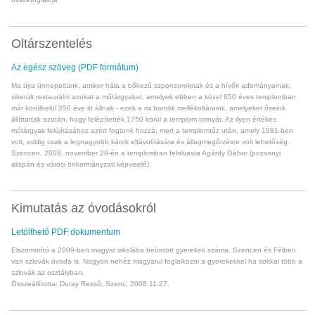
Oltárszentelés
Az egész szöveg (PDF formátum)
Ma újra ünnepeltünk, amikor hála a bőkezű szponzoroknak és a hívők adományainak,
sikerült restaurálni azokat a műtárgyakat, amelyek ebben a közel 650 éves templomban
már körülbelül 250 éve itt állnak - ezek a mi barokk mellékoltáraink, amelyeket őseink
állíttattak azután, hogy felépítették 1750 körül a templom tornyát. Az ilyen értékes
műtárgyak felújításához azért fogtunk hozzá, mert a templomtűz után, amely 1981-ben
volt, eddig csak a legnagyobb károk eltávolítására és állagmegőrzésre volt lehetőség.
Szencen, 2008. november 29-én a templomban felolvasta Agárdy Gábor (pozsonyi
alispán és városi önkormányzati képviselő).
Kimutatás az óvodásokról
Letölthető PDF dokumentum
Elszomorító a 2009-ben magyar iskolába beíratott gyerekek száma. Szencen és Félben
van szlovák óvoda is. Nagyon nehéz magyarul foglalkozni a gyerekekkel ha sokkal több a
szlovák az osztályban.
Összeállította: Duray Rezső, Szenc, 2008.11.27.