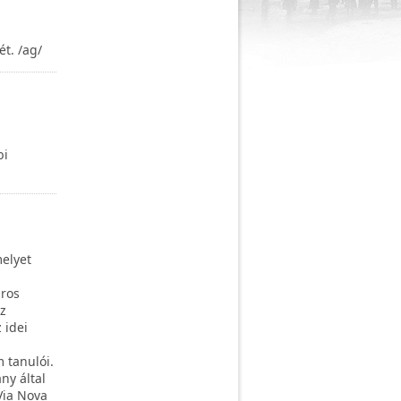
t. /ag/
bi
elyet
áros
z
 idei
 tanulói.
ny által
Via Nova