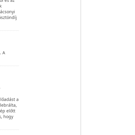
ól és az
k
rácsonyi
ösztöndíj
. A
-
előadást a
ebrálta,
ép előtt
k, hogy