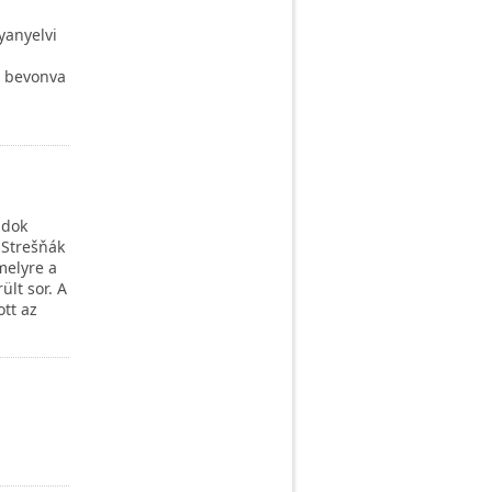
yanyelvi
t bevonva
adok
 Strešňák
melyre a
lt sor. A
tt az