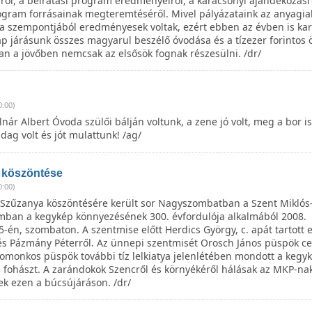
ről, a beíratási program eredményeiről, a karácsonyi ajándékozásr
ogram forrásainak megteremtéséről. Mivel pályázataink az anyagia
sa szempontjából eredményesek voltak, ezért ebben az évben is ka
p járásunk összes magyarul beszélő óvodása és a tízezer forintos 
n a jövőben nemcsak az elsősök fognak részesülni. /dr/
0:00)
nár Albert Óvoda szülői bálján voltunk, a zene jó volt, meg a bor is
ag volt és jót mulattunk! /ag/
 köszöntése
0:00)
Szűzanya köszöntésére került sor Nagyszombatban a Szent Miklós
an a kegykép könnyezésének 300. évfordulója alkalmából 2008.
én, szombaton. A szentmise előtt Herdics György, c. apát tartott 
és Pázmány Péterről. Az ünnepi szentmisét Orosch János püspök cel
omonkos püspök további tíz lelkiatya jelenlétében mondott a kegyk
s fohászt. A zarándokok Szencről és környékéről hálásak az MKP-na
ek ezen a búcsújáráson. /dr/