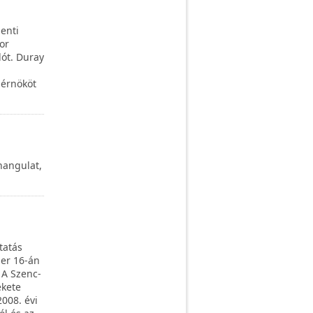
enti
or
ót. Duray
mérnököt
 hangulat,
tatás
ber 16-án
 A Szenc-
ekete
008. évi