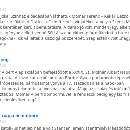
r
0:00)
Jókai Színház előadásában láthattuk Molnár Ferenc – Kellér Dezső 
la szerzőktől „A Doktor Úr“ című zenés vígjátékot, amely a Szenci M
 keretében került bemutatásra. A darab jó volt, minden jegy elkel
is igénybe kellett venni! Sőt! A szünetekben már működött a büfé is
oknak, kik vállalták a kiszolgálók szerepét. Szép esténk volt...nag
/ag/
pség
0:00)
 Albert Alapiskolában befejeződött a XXXIX. Sz. Molnár Albert Nap
ozata. A rövid kultúrműsor után Bárdos Gyula parlamenti képvise
áróbeszédét, párhuzamot vonva a 17. században és a napokban
, különös tekintettel a nyelvhasználatra. Majd az iskolák és intézm
ták Sz. Molnár Albert domborművét, a rendezők pedig egy kis fris
 jelenlévőket. /ag/
napja és embere
0:00)
katolikus hetilap napja volt Szencen, amely szentmisével kezdődöt