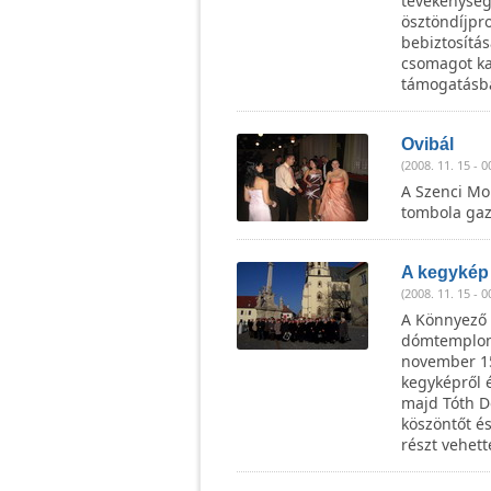
tevékenység
ösztöndíjpr
bebiztosítá
csomagot ka
támogatásba
Ovibál
(2008. 11. 15 - 0
A Szenci Mol
tombola gazd
A kegykép
(2008. 11. 15 - 0
A Könnyező 
dómtemplomb
november 15-
kegyképről 
majd Tóth D
köszöntőt é
részt vehett