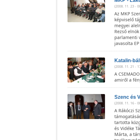
MKP - Lako
(2008. 11. 23 - 0
Az MKP Szenc
képviselő tá
megyei alel
Rezső elnök 
parlamenti v
javasolta EP
Katalin-bál
(2008. 11. 21 - 1
A CSEMADOK á
amiről a fén
Szenc és V
(2008. 11. 16 - 0
A Rákóczi S
támogatásár
tartotta kö
és Vidéke T
Márta, a tár