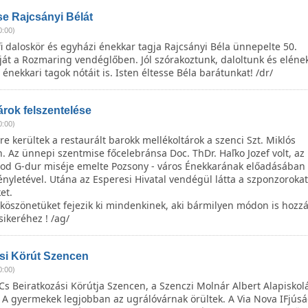
se Rajcsányi Bélát
0:00)
fi daloskör és egyházi énekkar tagja Rajcsányi Béla ünnepelte 50.
ját a Rozmaring vendéglőben. Jól szórakoztunk, daloltunk és elének
énekkari tagok nótáit is. Isten éltesse Béla barátunkat! /dr/
árok felszentelése
0:00)
re kerültek a restaurált barokk mellékoltárok a szenci Szt. Miklós
 Az ünnepi szentmise főcelebránsa Doc. ThDr. Haľko Jozef volt, a
od G-dur miséje emelte Pozsony - város Énekkarának előadásában 
nyletével. Utána az Esperesi Hivatal vendégül látta a szponzorokat
et.
köszönetüket fejezik ki mindenkinek, aki bármilyen módon is hozzá
sikeréhez ! /ag/
si Körút Szencen
0:00)
Cs Beiratkozási Körútja Szencen, a Szenczi Molnár Albert Alapisko
. A gyermekek legjobban az ugrálóvárnak örültek. A Via Nova IFjúsá