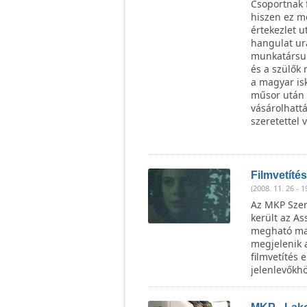
Csoportnak 
hiszen ez m
értekezlet u
hangulat ura
munkatársun
és a szülők
a magyar isk
műsor után a
vásárolhattá
szeretettel v
Filmvetítés
(2008. 11. 26 - 1
Az MKP Szen
került az As
megható magy
megjelenik a
filmvetítés 
jelenlevőkhö