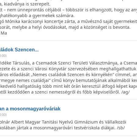
, kiadványa is szerepelt.
t – nem ünneprontás céljából – többször is elhangzott, hogy az an
eghatékonyabb a gyermekek számára.
gó Mónika karácsonyi koncertje zárta, a művésznő saját gyermekei
sorát, melybe a helyi óvodásokat, majd a közönséget is bevonta.
k Ma
ládok Szencen...
0:00)
Vidéke Társulás, a Csemadok Szenci Területi Választmánya, a Csem
vezete és a szenci Városi Könyvtár szervezésében meghallgathattuk
táros előadását „Nemes családok Szencen és környékén“ címmel, a
rmegye nemes családjai“ című könyv bemutatójának alkalmából kerü
kedvelő hallgatóság több mint két órán keresztül átfogó képet kapo
től kezdődően a szenci nemességről és főbb képviselőiről. /ag/
an a mosonmagyaróváriak
0:00)
olnár Albert Magyar Tanitási Nyelvű Gimnázium és Vállalkozói
olában jártak a mosonmagyaróvári testvériskola diákjai. /sb/