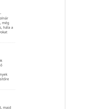
–
olnár
t, még
, hála a
yokat
ok
lő
ények
sítőre
t, majd