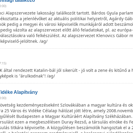
ssági találkozó
0:00)
i Alapszervezete lakossági találkozót tartott. Bárdos Gyula parlam
jékoztatta a jelenlévőket az aktuális politikai helyzetről, Agárdy Gáb
nök pedig a megyei és városi képviselők munkájáról adott beszámol
pedig vázolta az alapszervezet előtt álló feladatokat, pl. az európa-
álasztásokra való felkészülést. Az alapszervezet Klenovics Gábor 
 képviselő-jelöltnek. /ag/
7:15)
ltal rendezett Katalin-bál jól sikerült - jó volt a zene és kitűnő a
yképek is "árulkodnak"! /ag/
idéke Alapítvány
0:00)
zövetség kezdeményezéseként Szlovákiában a magyar kultúra és ok
a 25 Város és Vidéke Célalap hálózat jött létre, amely 2008.novem
zgyűlését Budapesten a Magyar Kultúráért Alapítvány Székházában.
ársulást ezen a megbeszélésen Duray Rezső, a társulás elnöke és F
sulás titkára képviselte. A közgyűlésen beszámolók hangoztak el a 2