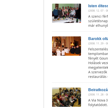
Isten éltes
(2008. 12. 07 - 0
A szenci fér
születésnap
már elhunyt 
Barokk olt
(2008. 11. 29 - 0
Felszentelés
templomban.
fényét Goun
Holásek vezé
megjelentek
A szervezők 
restaurálás 
Beiratkozá
(2008. 11. 28 - 0
A Via Nova I
folytatódott