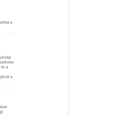
eltük a
z ünnep
Ladislav
 és a
járult a
lában
gi