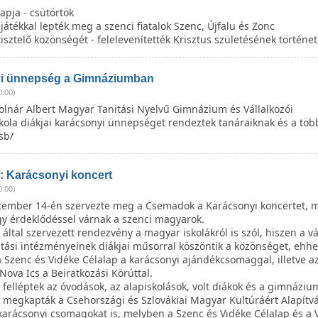
apja - csütörtök
átékkal lepték meg a szenci fiatalok Szenc, Újfalu és Zonc
ztelő közönségét - felelevenítették Krisztus születésének történeté
i ünnepség a Gimnáziumban
0:00)
olnár Albert Magyar Tanitási Nyelvű Gimnázium és Vállalkozói
kola diákjai karácsonyi ünnepséget rendeztek tanáraiknak és a töb
sb/
 Karácsonyi koncert
0:00)
ember 14-én szervezte meg a Csemadok a Karácsonyi koncertet, m
gy érdeklődéssel várnak a szenci magyarok.
ltal szervezett rendezvény a magyar iskolákról is szól, hiszen a v
tási intézményeinek diákjai műsorral köszöntik a közönséget, ehhe
a Szenc és Vidéke Célalap a karácsonyi ajándékcsomaggal, illetve az
Nova Ics a Beiratkozási Körúttal.
elléptek az óvodások, az alapiskolások, volt diákok és a gimnázium
 megkapták a Csehországi és Szlovákiai Magyar Kultúráért Alapítvá
karácsonyi csomagokat is, melyben a Szenc és Vidéke Célalap és a 