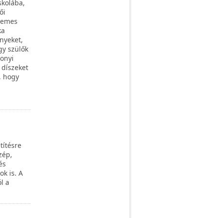
skolába,
ői
llemes
ka
nyeket,
gy szülők
sonyi
 díszeket
, hogy
títésre
zép,
és
k is. A
l a