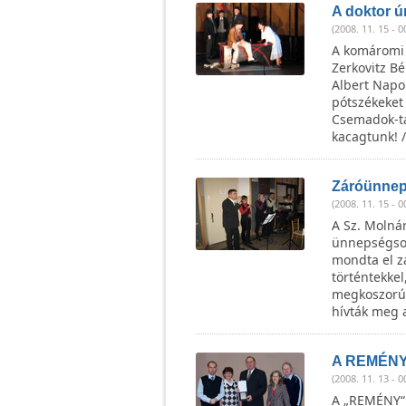
A doktor ú
(2008. 11. 15 - 0
A komáromi 
Zerkovitz Bé
Albert Napok
pótszékeket 
Csemadok-tag
kacagtunk! 
Záróünne
(2008. 11. 15 - 0
A Sz. Molnár
ünnepségsor
mondta el z
történtekkel
megkoszorúz
hívták meg a
A REMÉNY 
(2008. 11. 13 - 0
A „REMÉNY“ 