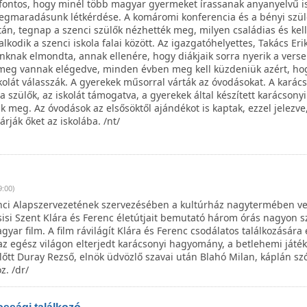
fontos, hogy minél több magyar gyermeket írassanak anyanyelvű i
egmaradásunk létkérdése. A komáromi konferencia és a bényi szül
tán, tegnap a szenci szülők nézhették meg, milyen családias és ke
lkodik a szenci iskola falai között. Az igazgatóhelyettes, Takács Eri
knak elmondta, annak ellenére, hogy diákjaik sorra nyerik a verse
 meg vannak elégedve, minden évben meg kell küzdeniük azért, ho
olát válasszák. A gyerekek műsorral várták az óvodásokat. A karác
 szülők, az iskolát támogatva, a gyerekek által készített karácsonyi
k meg. Az óvodások az elsősöktől ajándékot is kaptak, ezzel jelezve
árják őket az iskolába. /nt/
9:00)
ci Alapszervezetének szervezésében a kultúrház nagytermében ve
sisi Szent Klára és Ferenc életútjait bemutató három órás nagyon s
ar film. A film rávilágít Klára és Ferenc csodálatos találkozására 
z egész világon elterjedt karácsonyi hagyomány, a betlehemi játéko
előtt Duray Rezső, elnök üdvözlő szavai után Blahó Milan, káplán szó
z. /dr/