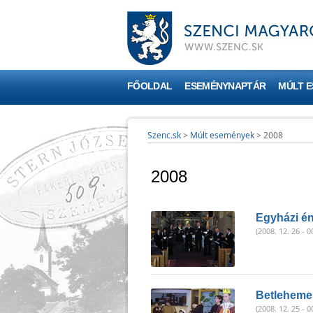
FŐOLDAL
ESEMÉNYNAPTÁR
MÚLT 
Szenc.sk
>
Múlt események
>
2008
2008
Egyházi én
(2008. 12. 26 - 0
Betlehemes
(2008. 12. 25 - 0