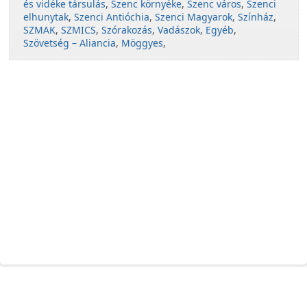
és vidéke társulás
,
Szenc környéke
,
Szenc város
,
Szenci
elhunytak
,
Szenci Antióchia
,
Szenci Magyarok
,
Színház
,
SZMAK
,
SZMICS
,
Szórakozás
,
Vadászok
,
Egyéb
,
Szövetség – Aliancia
,
Möggyes
,