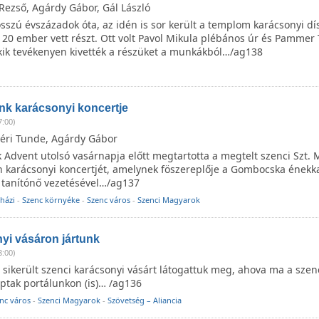
Rezső, Agárdy Gábor, Gál László
szú évszázadok óta, az idén is sor került a templom karácsonyi dís
 20 ember vett részt. Ott volt Pavol Mikula plébános úr és Pammer
akik tevékenyen kivették a részüket a munkákból…/ag138
nk karácsonyi koncertje
7:00)
éri Tunde, Agárdy Gábor
 Advent utolsó vasárnapja előtt megtartotta a megtelt szenci Szt. M
karácsonyi koncertjét, amelynek föszereplője a Gombocska énekka
n tanítónő vezetésével…/ag137
házi
-
Szenc környéke
-
Szenc város
-
Szenci Magyarok
yi vásáron jártunk
8:00)
sikerült szenci karácsonyi vásárt látogattuk meg, ahova ma a szen
ptak portálunkon (is)… /ag136
nc város
-
Szenci Magyarok
-
Szövetség – Aliancia