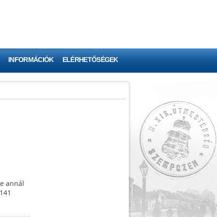
INFORMÁCIÓK
ELÉRHETŐSÉGEK
de annál
g141