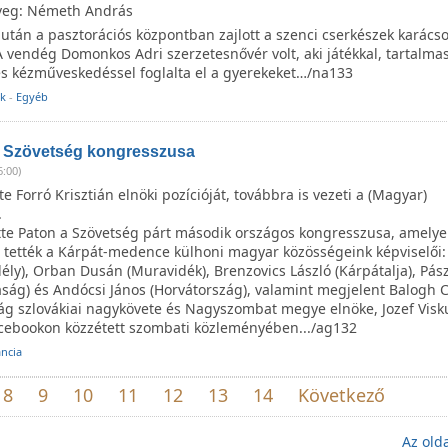
veg: Németh András
után a pasztorációs központban zajlott a szenci cserkészek karács
vendég Domonkos Adri szerzetesnővér volt, aki játékkal, tartalmas 
és kézműveskedéssel foglalta el a gyerekeket…/na133
k
-
Egyéb
) Szövetség kongresszusa
6:00)
e Forró Krisztián elnöki pozícióját, továbbra is vezeti a (Magyar)
.
tte Paton a Szövetség párt második országos kongresszusa, amely
t tették a Kárpát-medence külhoni magyar közösségeink képviselői:
ély), Orban Dusán (Muravidék), Brenzovics László (Kárpátalja), Pás
aság) és Andócsi János (Horvátország), valamint megjelent Balogh 
g szlovákiai nagykövete és Nagyszombat megye elnöke, Jozef Visku
Facebookon közzétett szombati közleményében.../ag132
ancia
8
9
10
11
12
13
14
Következő
Az olda