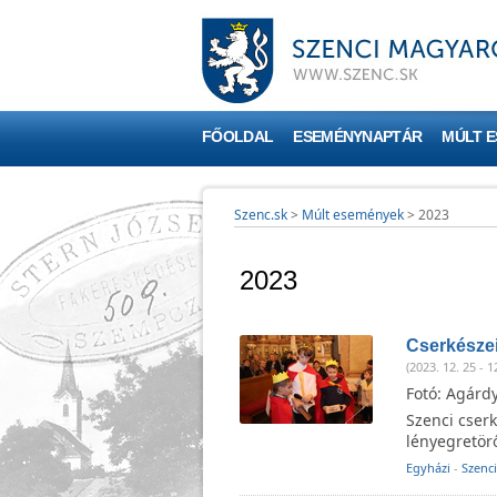
FŐOLDAL
ESEMÉNYNAPTÁR
MÚLT 
Szenc.sk
>
Múlt események
>
2023
2023
Cserkészei
(2023. 12. 25 - 1
Fotó: Agárd
Szenci cser
lényegretörő
Egyházi
-
Szenc