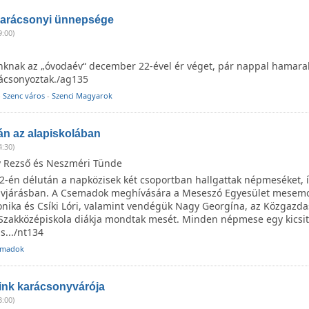
arácsonyi ünnepsége
9:00)
inknak az „óvodaév“ december 22-ével ér véget, pár nappal hamar
ácsonyoztak./ag135
-
Szenc város
-
Szenci Magyarok
n az alapiskolában
4:30)
y Rezső és Neszméri Tünde
-én délután a napközisek két csoportban hallgattak népmeséket, 
vjárásban. A Csemadok meghívására a Meseszó Egyesület mesem
onika és Csíki Lóri, valamint vendégük Nagy Georgína, az Közgazda
Szakközépiskola diákja mondtak mesét. Minden népmese egy kicsit
s.../nt134
emadok
ink karácsonyvárója
3:00)