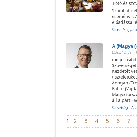
Fotó és szö
Szombat dél
eseménye. A 
előadással 
Szenci Magyaro
A (Magyar
(2023. 12. 09 - 1
megerősített
Szövetséget
Kezdetét ve
tiszteletüke
Adorján (Erd
Bálint (Vajd
Magyarorszá
áll a párt 
Szövetség – Ali
1
2
3
4
5
6
7