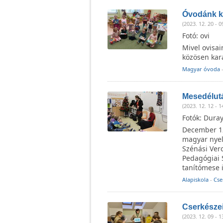
Óvodánk k
(2023. 12. 20 - 0
Fotó: ovi
Mivel ovisa
közösen kar
Magyar óvoda
Mesedélutá
(2023. 12. 12 - 1
Fotók: Dura
December 12
magyar nyel
Szénási Ver
Pedagógiai 
tanítómese i
Alapiskola
-
Cs
Cserkésze
(2023. 12. 09 - 1