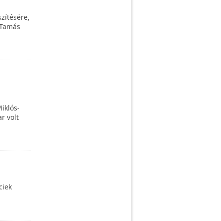
zítésére,
 Tamás
iklós-
r volt
ciek