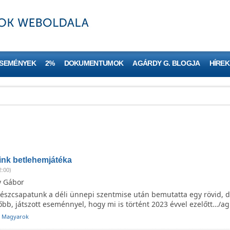
ESEMÉNYEK
2%
DOKUMENTUMOK
AGÁRDY G. BLOGJA
HÍREK
nk betlehemjátéka
2:00)
y Gábor
készcsapatunk a déli ünnepi szentmise után bemutatta egy rövid, 
bb, játszott eseménnyel, hogy mi is történt 2023 évvel ezelőtt…/a
i Magyarok