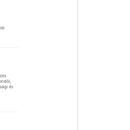
abb
ízes
ondói,
sági és