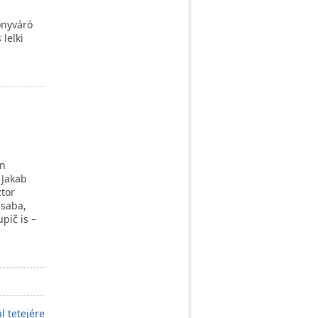
onyváró
lelki
en
 Jakab
ztor
Csaba,
pič is –
l tetejére