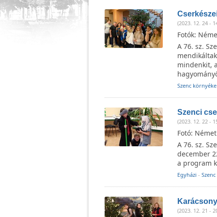
Cserkésze
(2023. 12. 24 - 1
Fotók: Német
A 76. sz. Sz
mendikáltak
mindenkit, a
hagyományő
Szenc környéke
Szenci cs
(2023. 12. 22 - 1
Fotó: Német
A 76. sz. Sz
december 22
a program k
Egyházi
-
Szenc
Karácsony
(2023. 12. 21 - 2