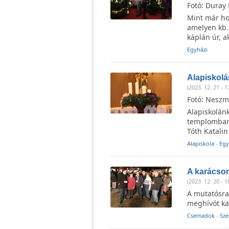
Fotó: Duray 
Mint már hos
amelyen kb.
káplán úr, 
Egyházi
Alapiskolá
(2023. 12. 21 - 1
Fotó: Neszm
Alapiskolánk
templomban 
Tóth Katali
Alapiskola
-
Egy
A karácson
(2023. 12. 20 - 1
A mutatósra 
meghívót ka
Csemadok
-
Sze