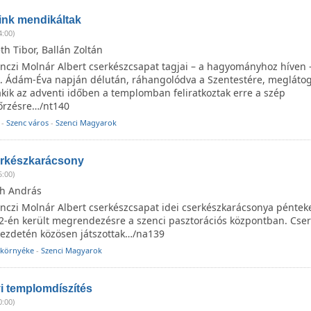
ink mendikáltak
4:00)
h Tibor, Ballán Zoltán
enczi Molnár Albert cserkészcsapat tagjai – a hagyományhoz híven -
. Ádám-Éva napján délután, ráhangolódva a Szentestére, meglátog
kik az adventi időben a templomban feliratkoztak erre a szép
rzésre…/nt140
-
Szenc város
-
Szenci Magyarok
erkészkarácsony
5:00)
h András
enczi Molnár Albert cserkészcsapat idei cserkészkarácsonya péntek
-én került megrendezésre a szenci pasztorációs központban. Cser
ezdetén közösen játszottak…/na139
 környéke
-
Szenci Magyarok
i templomdíszítés
0:00)