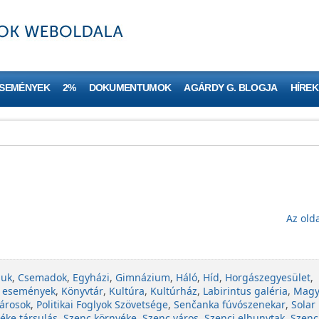
ESEMÉNYEK
2%
DOKUMENTUMOK
AGÁRDY G. BLOGJA
HÍREK
Az olda
juk
,
Csemadok
,
Egyházi
,
Gimnázium
,
Háló
,
Híd
,
Horgászegyesület
,
 események
,
Könyvtár
,
Kultúra
,
Kultúrház
,
Labirintus galéria
,
Magy
árosok
,
Politikai Foglyok Szövetsége
,
Senčanka fúvószenekar
,
Solar
éke társulás
,
Szenc környéke
,
Szenc város
,
Szenci elhunytak
,
Szenc