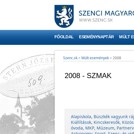
FŐOLDAL
ESEMÉNYNAPTÁR
MÚLT 
Szenc.sk
>
Múlt események
>
2008
2008 - SZMAK
Alapiskola
,
Büszkék vagyunk rá
Kiállítások
,
Kincskeresők
,
Közös
óvoda
,
MKP
,
Múzeum
,
Partnerv
Astronomy
,
Sport
,
Szenc- és vid