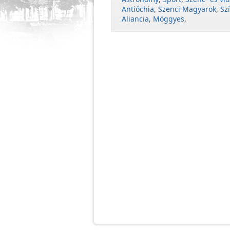
Antióchia
,
Szenci Magyarok
,
Sz
Aliancia
,
Möggyes
,