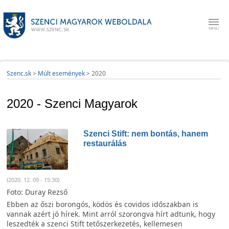
Szenc.sk
>
Múlt események
>
2020
2020 - Szenci Magyarok
Szenci Stift: nem bontás, hanem
restaurálás
(2020. 12. 09 - 15:30)
Foto: Duray Rezső
Ebben az őszi borongós, ködös és covidos időszakban is
vannak azért jó hírek. Mint arról szorongva hírt adtunk, hogy
leszedték a szenci Stift tetőszerkezetés, kellemesen