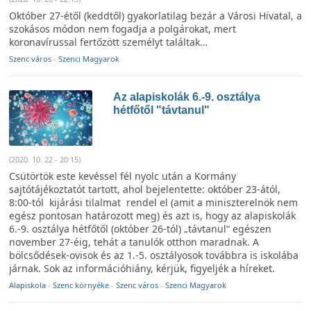
Október 27-étől (keddtől) gyakorlatilag bezár a Városi Hivatal, a
szokásos módon nem fogadja a polgárokat, mert
koronavírussal fertőzött személyt találtak…
Szenc város
-
Szenci Magyarok
Az alapiskolák 6.-9. osztálya
hétfőtől "távtanul"
(2020. 10. 22 - 20:15)
Csütörtök este kevéssel fél nyolc után a Kormány
sajtótájékoztatót tartott, ahol bejelentette: október 23-ától,
8:00-tól kijárási tilalmat rendel el (amit a miniszterelnök nem
egész pontosan határozott meg) és azt is, hogy az alapiskolák
6.-9. osztálya hétfőtől (október 26-tól) „távtanul“ egészen
november 27-éig, tehát a tanulók otthon maradnak. A
bölcsődések-ovisok és az 1.-5. osztályosok továbbra is iskolába
járnak. Sok az információhiány, kérjük, figyeljék a híreket.
Alapiskola
-
Szenc környéke
-
Szenc város
-
Szenci Magyarok