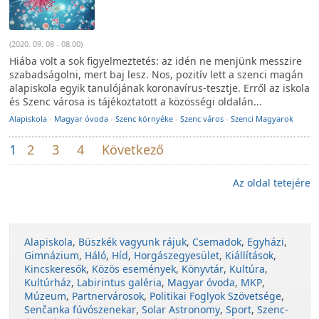
(2020. 09. 08 - 08:00)
Hiába volt a sok figyelmeztetés: az idén ne menjünk messzire
szabadságolni, mert baj lesz. Nos, pozitív lett a szenci magán
alapiskola egyik tanulójának koronavírus-tesztje. Erről az iskola
és Szenc városa is tájékoztatott a közösségi oldalán...
Alapiskola
-
Magyar óvoda
-
Szenc környéke
-
Szenc város
-
Szenci Magyarok
1
2
3
4
Következő
Az oldal tetejére
Alapiskola
,
Büszkék vagyunk rájuk
,
Csemadok
,
Egyházi
,
Gimnázium
,
Háló
,
Híd
,
Horgászegyesület
,
Kiállítások
,
Kincskeresők
,
Közös események
,
Könyvtár
,
Kultúra
,
Kultúrház
,
Labirintus galéria
,
Magyar óvoda
,
MKP
,
Múzeum
,
Partnervárosok
,
Politikai Foglyok Szövetsége
,
Senčanka fúvószenekar
,
Solar Astronomy
,
Sport
,
Szenc-