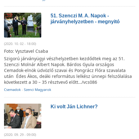
51. Szenczi M. A. Napok -
járványhelyzetben - megnyitó
(2020. 10. 02 - 18:00)
Foto: Vysztavel Csaba
Szigorú járványügyi vészhelyzetben kezdődtek meg az 51.
Szenczi Molnár Albert Napok. Bárdos Gyula országos
Cemadok-elnök üdvözlő szavai és Pongrácz Flóra szavalata
után Édes Ákos, deáki református lelkész ünnepi felszólalása
következett a 30 – 35 résztvevő előtt…/vcs086
Csemadok
-
Szenci Magyarok
Ki volt Ján Lichner?
(2020. 09. 29 - 09:00)