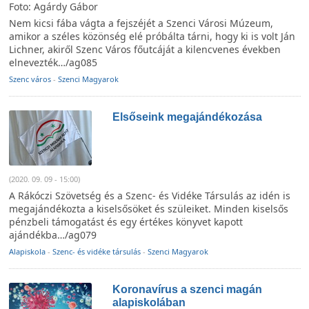
Foto: Agárdy Gábor
Nem kicsi fába vágta a fejszéjét a Szenci Városi Múzeum,
amikor a széles közönség elé próbálta tárni, hogy ki is volt Ján
Lichner, akiről Szenc Város főutcáját a kilencvenes években
elnevezték…/ag085
Szenc város
-
Szenci Magyarok
Elsőseink megajándékozása
(2020. 09. 09 - 15:00)
A Rákóczi Szövetség és a Szenc- és Vidéke Társulás az idén is
megajándékozta a kiselsősöket és szüleiket. Minden kiselsős
pénzbeli támogatást és egy értékes könyvet kapott
ajándékba…/ag079
Alapiskola
-
Szenc- és vidéke társulás
-
Szenci Magyarok
Koronavírus a szenci magán
alapiskolában