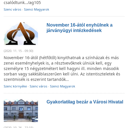
csalódtunk…/ag105
Szenc város
-
Szenci Magyarok
November 16-ától enyhülnek a
járványügyi intézkedések
(2020. 11. 15 - 09:30)
November 16-ától (hétfőtől) kinyithatnak a színházak és más
zenei eseményhelyek is, a résztvevőknek ülniük kell, egy
személyre 15 négyzetmétert kell hagyni ill. minden második
sorban vagy sakktáblaszerűen kell ülni. Az istentiszteletek és
szentmisék is eszerint tartandók…
Szenc környéke
-
Szenc város
-
Szenci Magyarok
Gyakorlatilag bezár a Városi Hivatal
(2020. 10. 26 - 22:15)