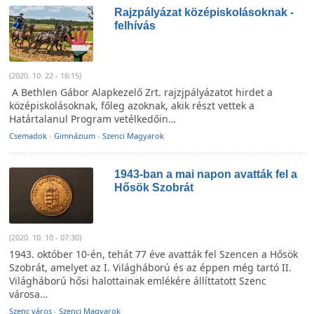
Rajzpályázat középiskolásoknak -
felhívás
(2020. 10. 22 - 16:15)
A Bethlen Gábor Alapkezelő Zrt. rajzjpályázatot hirdet a
középiskolásoknak, főleg azoknak, akik részt vettek a
Határtalanul Program vetélkedőin…
Csemadok
-
Gimnázium
-
Szenci Magyarok
1943-ban a mai napon avatták fel a
Hősök Szobrát
(2020. 10. 10 - 07:30)
1943. október 10-én, tehát 77 éve avatták fel Szencen a Hősök
Szobrát, amelyet az I. Világháború és az éppen még tartó II.
Világháború hősi halottainak emlékére állíttatott Szenc
városa…
Szenc város
-
Szenci Magyarok