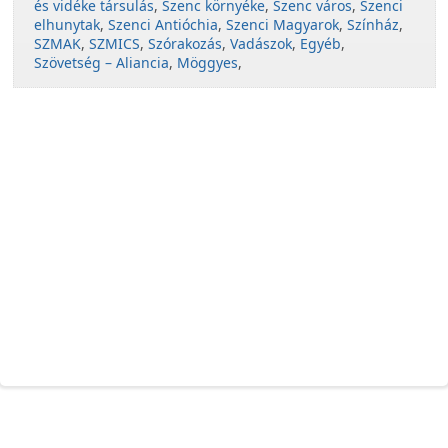
és vidéke társulás
,
Szenc környéke
,
Szenc város
,
Szenci
elhunytak
,
Szenci Antióchia
,
Szenci Magyarok
,
Színház
,
SZMAK
,
SZMICS
,
Szórakozás
,
Vadászok
,
Egyéb
,
Szövetség – Aliancia
,
Möggyes
,