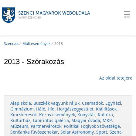
Szenc.sk
>
Múlt események
>
2013
2013 - Szórakozás
Az oldal tetejére
Alapiskola
,
Büszkék vagyunk rájuk
,
Csemadok
,
Egyházi
,
Gimnázium
,
Háló
,
Híd
,
Horgászegyesület
,
Kiállítások
,
Kincskeresők
,
Közös események
,
Könyvtár
,
Kultúra
,
Kultúrház
,
Labirintus galéria
,
Magyar óvoda
,
MKP
,
Múzeum
,
Partnervárosok
,
Politikai Foglyok Szövetsége
,
Senčanka fúvószenekar
,
Solar Astronomy
,
Sport
,
Szenc-