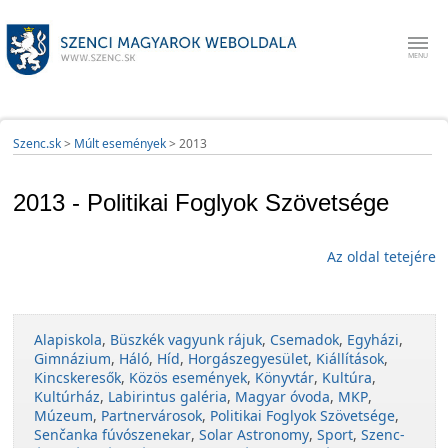
Szenc.sk
>
Múlt események
>
2013
2013 - Politikai Foglyok Szövetsége
Az oldal tetejére
Alapiskola
,
Büszkék vagyunk rájuk
,
Csemadok
,
Egyházi
,
Gimnázium
,
Háló
,
Híd
,
Horgászegyesület
,
Kiállítások
,
Kincskeresők
,
Közös események
,
Könyvtár
,
Kultúra
,
Kultúrház
,
Labirintus galéria
,
Magyar óvoda
,
MKP
,
Múzeum
,
Partnervárosok
,
Politikai Foglyok Szövetsége
,
Senčanka fúvószenekar
,
Solar Astronomy
,
Sport
,
Szenc-