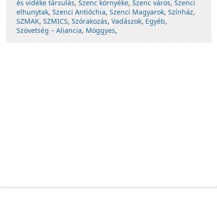
és vidéke társulás
,
Szenc környéke
,
Szenc város
,
Szenci
elhunytak
,
Szenci Antióchia
,
Szenci Magyarok
,
Színház
,
SZMAK
,
SZMICS
,
Szórakozás
,
Vadászok
,
Egyéb
,
Szövetség – Aliancia
,
Möggyes
,