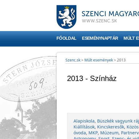
FŐOLDAL
ESEMÉNYNAPTÁR
MÚLT 
Szenc.sk
>
Múlt események
>
2013
2013 - Színház
Alapiskola
,
Büszkék vagyunk rá
Kiállítások
,
Kincskeresők
,
Közös
óvoda
,
MKP
,
Múzeum
,
Partnerv
Astronomy
,
Sport
,
Szenc- és vid