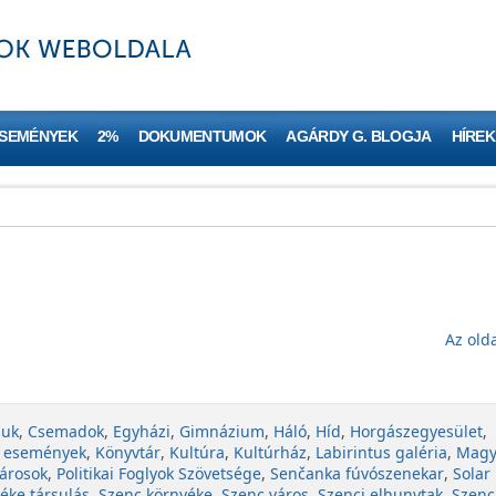
ESEMÉNYEK
2%
DOKUMENTUMOK
AGÁRDY G. BLOGJA
HÍREK
Az olda
juk
,
Csemadok
,
Egyházi
,
Gimnázium
,
Háló
,
Híd
,
Horgászegyesület
,
 események
,
Könyvtár
,
Kultúra
,
Kultúrház
,
Labirintus galéria
,
Magy
árosok
,
Politikai Foglyok Szövetsége
,
Senčanka fúvószenekar
,
Solar
éke társulás
,
Szenc környéke
,
Szenc város
,
Szenci elhunytak
,
Szenc