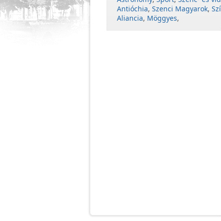
Antióchia
,
Szenci Magyarok
,
Sz
Aliancia
,
Möggyes
,