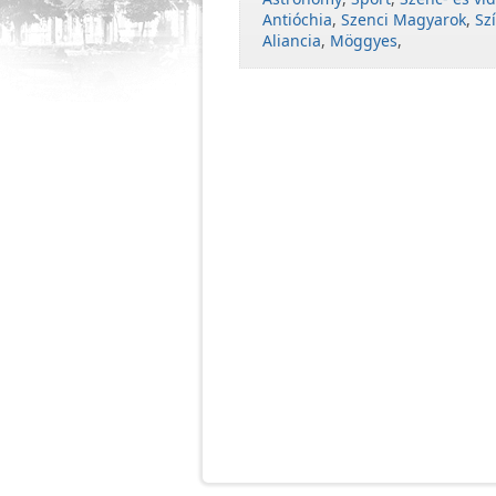
Antióchia
,
Szenci Magyarok
,
Sz
Aliancia
,
Möggyes
,