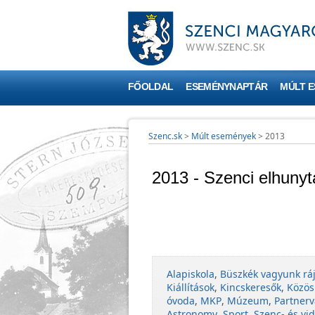
FŐOLDAL
ESEMÉNYNAPTÁR
MÚLT 
Szenc.sk
>
Múlt események
>
2013
2013 - Szenci elhunyt
Alapiskola
,
Büszkék vagyunk rá
Kiállítások
,
Kincskeresők
,
Közös
óvoda
,
MKP
,
Múzeum
,
Partnerv
Astronomy
,
Sport
,
Szenc- és vid