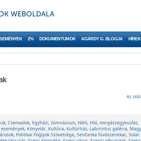
ESEMÉNYEK
2%
DOKUMENTUMOK
AGÁRDY G. BLOGJA
HÍREK
ak
Az olda
juk
,
Csemadok
,
Egyházi
,
Gimnázium
,
Háló
,
Híd
,
Horgászegyesület
,
 események
,
Könyvtár
,
Kultúra
,
Kultúrház
,
Labirintus galéria
,
Magy
árosok
,
Politikai Foglyok Szövetsége
,
Senčanka fúvószenekar
,
Solar
éke társulás
,
Szenc környéke
,
Szenc város
,
Szenci elhunytak
,
Szenc