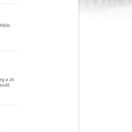
iklós
eg a 24
eendő