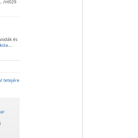
… /nt029
vodák és
kola.
..
l tetejére
ar
i