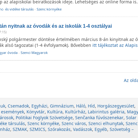
p az alapiskolai beiratkozások ideje. Lehetséges az online forma is
nc- és vidéke társulás
-
Szenc környéke
tán nyitnak az óvodák és az iskolák 1-4 osztályai
7:15)
ský polgármester döntése értelmében március 8-án kinyitnak az ó
ák alsó tagozatai (1-4 évfolyamok). Bővebben
itt tájékoztat az Alapis
yar óvoda
-
Szenci Magyarok
Az olda
juk
,
Csemadok
,
Egyházi
,
Gimnázium
,
Háló
,
Híd
,
Horgászegyesület
,
 események
,
Könyvtár
,
Kultúra
,
Kultúrház
,
Labirintus galéria
,
Magy
árosok
,
Politikai Foglyok Szövetsége
,
Senčanka fúvószenekar
,
Solar
éke társulás
,
Szenc környéke
,
Szenc város
,
Szenci elhunytak
,
Szenc
ínház
,
SZMAK
,
SZMICS
,
Szórakozás
,
Vadászok
,
Egyéb
,
Szövetség –