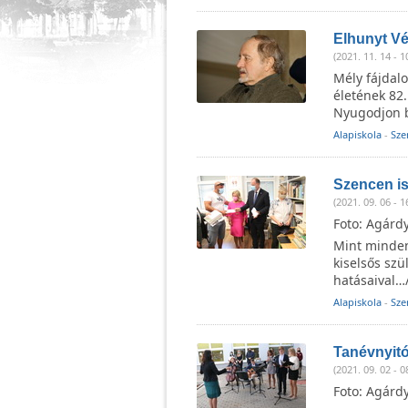
Elhunyt Vé
(2021. 11. 14 - 1
Mély fájdal
életének 82.
Nyugodjon b
Alapiskola
-
Sze
Szencen is
(2021. 09. 06 - 1
Foto: Agárd
Mint minden 
kiselsős szü
hatásaival…
Alapiskola
-
Sze
Tanévnyitó
(2021. 09. 02 - 0
Foto: Agárd