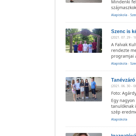
Mindenki fe
szájmaszko
Alapiskola
-
Sze
Szenc is k
(2021. 07. 29 - 1
A Falvak Kul
rendezte meg
programjai 
Alapiskola
-
Sze
Tanévzáró 
(2021. 06. 30 - 0
Foto: Agárd
Egy nagyon 
tanulóknak i
szép eredmé
Alapiskola
Igazgatóvá