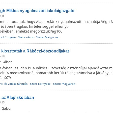
gh Miklós nyugalmazott iskolaigazgató
0:15)
ommal tudatjuk, hogy Alapiskolánk nyugalmazott igazgatója Végh M
 évében tragikus hirtelenséggel elhunyt.
ékében, emlékét megőrizzük!/ag106
nc környéke
-
Szenc város
-
Szenci Magyarok
 kiosztották a Rákóczi-ösztöndíjakat
6:00)
y Gábor
évben, az idén is, a Rákóczi Szövetség ösztöndíjjal ajándékozta m
leit. A megszokottnál hamarabb került rá sor, számolva a járvány l
/ag079
nc- és vidéke társulás
-
Szenc környéke
-
Szenci Magyarok
 az Alapiskolában
8:15)
y Gábor