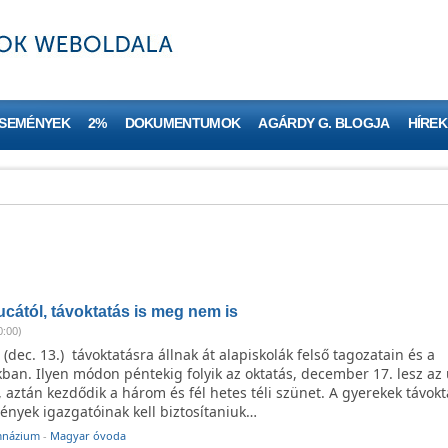
ESEMÉNYEK
2%
DOKUMENTUMOK
AGÁRDY G. BLOGJA
HÍREK
ucától, távoktatás is meg nem is
0:00)
(dec. 13.) távoktatásra állnak át alapiskolák felső tagozatain és a
ban. Ilyen módon péntekig folyik az oktatás, december 17. lesz az 
, aztán kezdődik a három és fél hetes téli szünet. A gyerekek távokt
ények igazgatóinak kell biztosítaniuk…
mnázium
-
Magyar óvoda