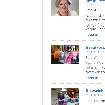
(2021. 06. 07 - 1
Foto: AI
Az Alapiskol
fejlesztési 
igazgatónőj
Várjuk újabb
Alapiskola
Beiratkozt
(2021. 04. 17 - 1
Foto: AI
Április 16-á
Mint azt az 
gyerekek sz
Alapiskola
Elsőseink 
(2021. 04. 12 - 0
Foto: Neszm