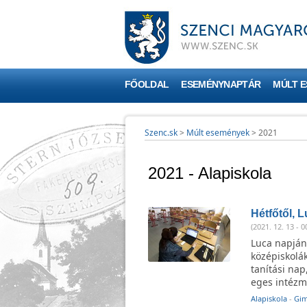
FŐOLDAL
ESEMÉNYNAPTÁR
MÚLT 
Szenc.sk
>
Múlt események
>
2021
2021 - Alapiskola
Hétfőtől, L
(2021. 12. 13 - 0
Luca napján 
középiskolák
tanítási nap
eges intézm
Alapiskola
-
Gi