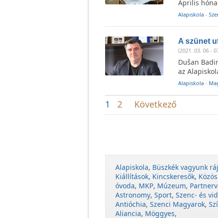
Április hóna
Alapiskola
-
Sze
A szünet u
(2021. 03. 06 - 0
Dušan Badin
az Alapiskol
Alapiskola
-
Mag
1
2
Következő
Alapiskola
,
Büszkék vagyunk rá
Kiállítások
,
Kincskeresők
,
Közös
óvoda
,
MKP
,
Múzeum
,
Partnerv
Astronomy
,
Sport
,
Szenc- és vid
Antióchia
,
Szenci Magyarok
,
Sz
Aliancia
,
Möggyes
,