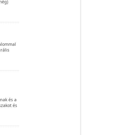
még)
kalommal
rális
nak és a
szakot és