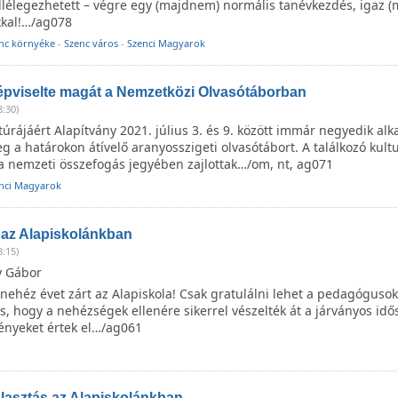
llélegezhetett – végre egy (majdnem) normális tanévkezdés, igaz (
kkal!…/ag078
nc környéke
-
Szenc város
-
Szenci Magyarok
épviselte magát a Nemzetközi Olvasótáborban
8:30)
túrájáért Alapítvány 2021. július 3. és 9. között immár negyedik al
 a határokon átívelő aranyosszigeti olvasótábort. A találkozó kultu
a nemzeti összefogás jegyében zajlottak…/om, nt, ag071
nci Magyarok
az Alapiskolánkban
8:15)
y Gábor
nehéz évet zárt az Alapiskola! Csak gratulálni lehet a pedagógusok
s, hogy a nehézségek ellenére sikerrel vészelték át a járványos idő
nyeket értek el…/ag061
lasztás az Alapiskolánkban