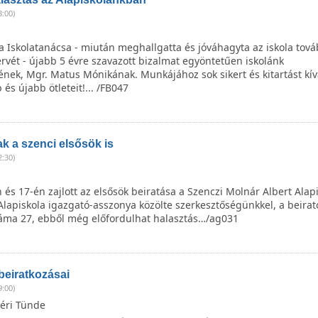
3:00)
a Iskolatanácsa - miután meghallgatta és jóváhagyta az iskola tová
tervét - újabb 5 évre szavazott bizalmat egyöntetűen iskolánk
ének, Mgr. Matus Mónikának. Munkájához sok sikert és kitartást kí
 és újabb ötleteit!... /FB047
ak a szenci elsősök is
2:30)
n és 17-én zajlott az elsősök beiratása a Szenczi Molnár Albert Alap
Alapiskola igazgató-asszonya közölte szerkesztőségünkkel, a beirat
áma 27, ebből még előfordulhat halasztás…/ag031
beiratkozásai
9:00)
éri Tünde