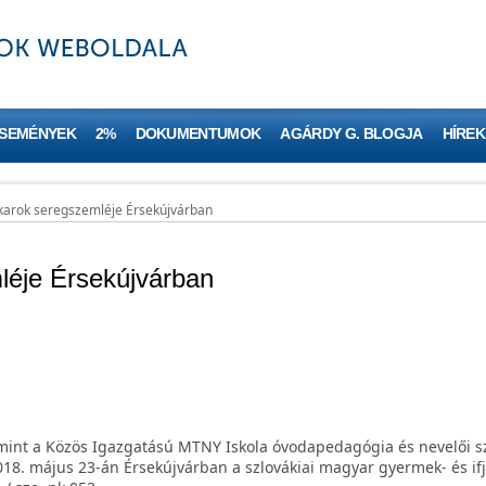
ESEMÉNYEK
2%
DOKUMENTUMOK
AGÁRDY G. BLOGJA
HÍREK
karok seregszemléje Érsekújvárban
éje Érsekújvárban
amint a Közös Igazgatású MTNY Iskola óvodapedagógia és nevelői s
 2018. május 23-án Érsekújvárban a szlovákiai magyar gyermek- és if