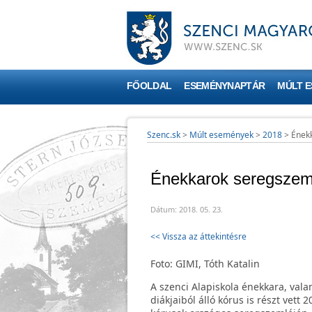
FŐOLDAL
ESEMÉNYNAPTÁR
MÚLT 
Szenc.sk
>
Múlt események
>
2018
>
Ének
Énekkarok seregszeml
Dátum: 2018. 05. 23.
<< Vissza az áttekintésre
Foto: GIMI, Tóth Katalin
A szenci Alapiskola énekkara, val
diákjaiból álló kórus is részt vett