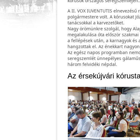
kórusok országos seregszemléjén…
A II. VOX IUVENTUTIS elnevezésű r
polgármestere volt. A kórusokat Jó
tanácsokkal a karvezetőket.
Nagy örömünkre szolgál, hogy Alap
megalakulása óta először szakmai z
a fellépések után, a karnagyok és 
hangzottak el. Az énekkart nagyon 
Az egész napos programban nemcsa
seregszemlét ünnepélyes gálaműso
három felvidéki népdal.
Az érsekújvári kórusta