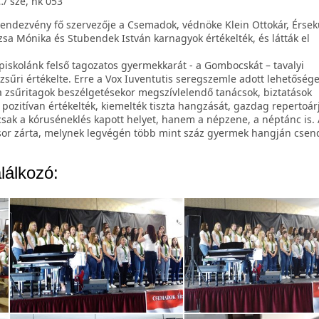
/ sze, nk 053
endezvény fő szervezője a Csemadok, védnöke Klein Ottokár, Érsek
zsa Mónika és Stubendek István karnagyok értékelték, és látták el
iskolánk felső tagozatos gyermekkarát - a Gombocskát – tavalyi
sűri értékelte. Erre a Vox Iuventutis seregszemle adott lehetősége
a zsűritagok beszélgetésekor megszívlelendő tanácsok, biztatások
pozitívan értékelték, kiemelték tiszta hangzását, gazdag repertoárj
k a kóruséneklés kapott helyet, hanem a népzene, a néptánc is. 
r zárta, melynek legvégén több mint száz gyermek hangján csend
lálkozó: