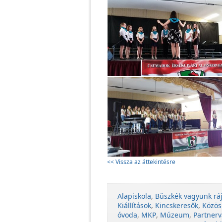
<< Vissza az áttekintésre
Alapiskola
,
Büszkék vagyunk rá
Kiállítások
,
Kincskeresők
,
Közös
óvoda
,
MKP
,
Múzeum
,
Partnerv