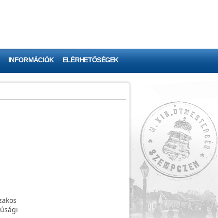
INFORMÁCIÓK
ELÉRHETŐSÉGEK
zakos
júsági