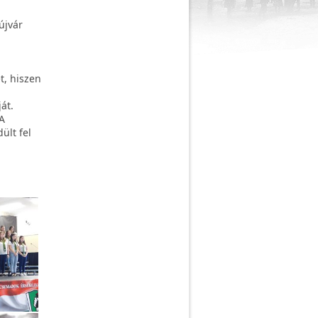
újvár
t, hiszen
át.
A
ült fel