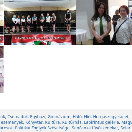
juk
,
Csemadok
,
Egyházi
,
Gimnázium
,
Háló
,
Híd
,
Horgászegyesület
,
 események
,
Könyvtár
,
Kultúra
,
Kultúrház
,
Labirintus galéria
,
Magy
árosok
,
Politikai Foglyok Szövetsége
,
Senčanka fúvószenekar
,
Solar