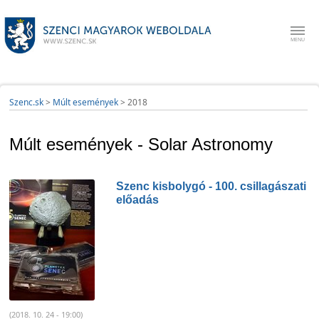
Szenc.sk
>
Múlt események
>
2018
Múlt események - Solar Astronomy
Szenc kisbolygó - 100. csillagászati
előadás
(2018. 10. 24 - 19:00)