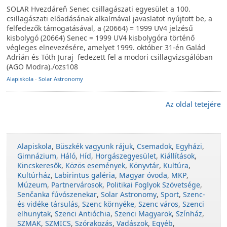
SOLAR Hvezdáreň Senec csillagászati egyesület a 100.
csillagászati előadásának alkalmával javaslatot nyújtott be, a
felfedezők támogatásával, a (20664) = 1999 UV4 jelzésű
kisbolygó (20664) Senec = 1999 UV4 kisbolygóra történő
végleges elnevezésére, amelyet 1999. október 31-én Galád
Adrián és Tóth Juraj fedezett fel a modori csillagvizsgálóban
(AGO Modra)./ozs108
Alapiskola
-
Solar Astronomy
Az oldal tetejére
Alapiskola
,
Büszkék vagyunk rájuk
,
Csemadok
,
Egyházi
,
Gimnázium
,
Háló
,
Híd
,
Horgászegyesület
,
Kiállítások
,
Kincskeresők
,
Közös események
,
Könyvtár
,
Kultúra
,
Kultúrház
,
Labirintus galéria
,
Magyar óvoda
,
MKP
,
Múzeum
,
Partnervárosok
,
Politikai Foglyok Szövetsége
,
Senčanka fúvószenekar
,
Solar Astronomy
,
Sport
,
Szenc-
és vidéke társulás
,
Szenc környéke
,
Szenc város
,
Szenci
elhunytak
,
Szenci Antióchia
,
Szenci Magyarok
,
Színház
,
SZMAK
,
SZMICS
,
Szórakozás
,
Vadászok
,
Egyéb
,