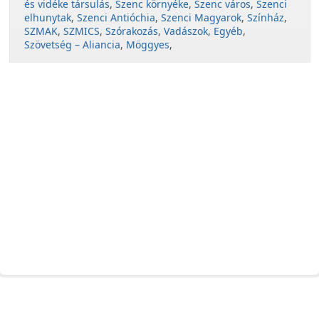
és vidéke társulás
,
Szenc környéke
,
Szenc város
,
Szenci
elhunytak
,
Szenci Antióchia
,
Szenci Magyarok
,
Színház
,
SZMAK
,
SZMICS
,
Szórakozás
,
Vadászok
,
Egyéb
,
Szövetség – Aliancia
,
Möggyes
,