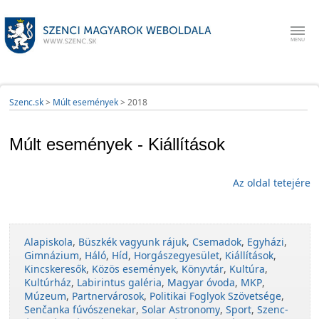
Szenc.sk
>
Múlt események
>
2018
Múlt események - Kiállítások
Az oldal tetejére
Alapiskola
,
Büszkék vagyunk rájuk
,
Csemadok
,
Egyházi
,
Gimnázium
,
Háló
,
Híd
,
Horgászegyesület
,
Kiállítások
,
Kincskeresők
,
Közös események
,
Könyvtár
,
Kultúra
,
Kultúrház
,
Labirintus galéria
,
Magyar óvoda
,
MKP
,
Múzeum
,
Partnervárosok
,
Politikai Foglyok Szövetsége
,
Senčanka fúvószenekar
,
Solar Astronomy
,
Sport
,
Szenc-