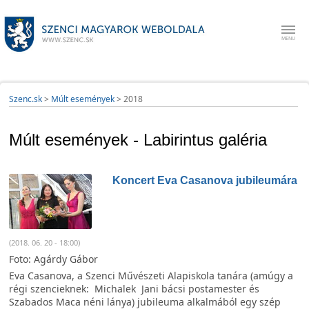
Szenc.sk
>
Múlt események
>
2018
Múlt események - Labirintus galéria
Koncert Eva Casanova jubileumára
(2018. 06. 20 - 18:00)
Foto: Agárdy Gábor
Eva Casanova, a Szenci Művészeti Alapiskola tanára (amúgy a
régi szencieknek: Michalek Jani bácsi postamester és
Szabados Maca néni lánya) jubileuma alkalmából egy szép