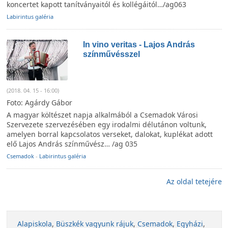
koncertet kapott tanítványaitól és kollégáitól…/ag063
Labirintus galéria
In vino veritas - Lajos András
színművésszel
(2018. 04. 15 - 16:00)
Foto: Agárdy Gábor
A magyar költészet napja alkalmából a Csemadok Városi
Szervezete szervezésében egy irodalmi délutánon voltunk,
amelyen borral kapcsolatos verseket, dalokat, kuplékat adott
elő Lajos András színművész… /ag 035
Csemadok
-
Labirintus galéria
Az oldal tetejére
Alapiskola
,
Büszkék vagyunk rájuk
,
Csemadok
,
Egyházi
,