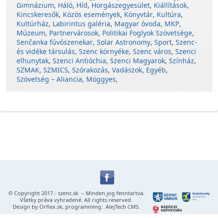
Gimnázium
,
Háló
,
Híd
,
Horgászegyesület
,
Kiállítások
,
Kincskeresők
,
Közös események
,
Könyvtár
,
Kultúra
,
Kultúrház
,
Labirintus galéria
,
Magyar óvoda
,
MKP
,
Múzeum
,
Partnervárosok
,
Politikai Foglyok Szövetsége
,
Senčanka fúvószenekar
,
Solar Astronomy
,
Sport
,
Szenc-
és vidéke társulás
,
Szenc környéke
,
Szenc város
,
Szenci
elhunytak
,
Szenci Antióchia
,
Szenci Magyarok
,
Színház
,
SZMAK
,
SZMICS
,
Szórakozás
,
Vadászok
,
Egyéb
,
Szövetség – Aliancia
,
Möggyes
,
© Copyright 2017 -
szenc.sk
– Minden jog fenntartva.
Všetky práva vyhradené. All rights reserved.
Design by
Orflex.sk
, programming:
AlejTech CMS
.