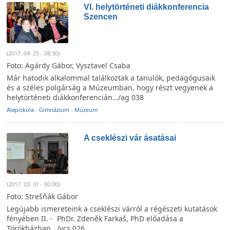
VI. helytörténeti diákkonferencia
Szencen
(2017. 04. 25 - 08:30)
Foto: Agárdy Gábor, Vysztavel Csaba
Már hatodik alkalommal találkoztak a tanulók, pedagógusaik
és a széles polgárság a Múzeumban, hogy részt vegyenek a
helytörténeti diákkonferencián…/ag 038
Alapiskola
-
Gimnázium
-
Múzeum
A cseklészi vár ásatásai
(2017. 03. 31 - 00:00)
Foto: Strešňák Gábor
Legújabb ismereteink a cseklészi várról a régészeti kutatások
fényében II. -
PhDr. Zdeněk Farkaš, PhD előadása a
Törökházban.../vcs 026