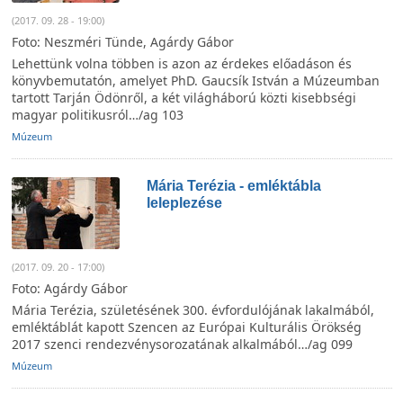
(2017. 09. 28 - 19:00)
Foto: Neszméri Tünde, Agárdy Gábor
Lehettünk volna többen is azon az érdekes előadáson és
könyvbemutatón, amelyet PhD. Gaucsík István a Múzeumban
tartott Tarján Ödönről, a két világháború közti kisebbségi
magyar politikusról…/ag 103
Múzeum
Mária Terézia - emléktábla
leleplezése
(2017. 09. 20 - 17:00)
Foto: Agárdy Gábor
Mária Terézia, születésének 300. évfordulójának lakalmából,
emléktáblát kapott Szencen az Európai Kulturális Örökség
2017 szenci rendezvénysorozatának alkalmából…/ag 099
Múzeum