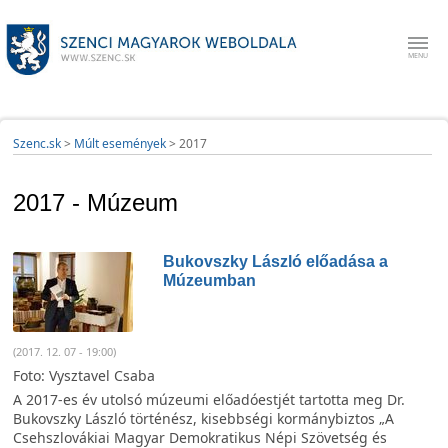
Szenc.sk
>
Múlt események
>
2017
2017 - Múzeum
Bukovszky László előadása a
Múzeumban
(2017. 12. 07 - 19:00)
Foto: Vysztavel Csaba
A 2017-es év utolsó múzeumi előadóestjét tartotta meg Dr.
Bukovszky László történész,
kisebbségi kormánybiztos „A
Csehszlovákiai Magyar Demokratikus Népi Szövetség és