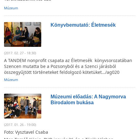
Múzeum
Könyvbemutató: Életmesék
(2017. 02. 27 - 18:30)
A TANDEM nonprofit csapata az Életmesék könyvsorozatában
Szencen mutatta be a Pozsonyból és a Szenci járásból
összegyűjtött történeteket feldolgozó kötetüket…/ag020
Múzeum
Múzeumi előadás: A Nagymorva
Birodalom bukása
(2017. 01. 26 - 19:00)
Foto: Vysztavel Csaba