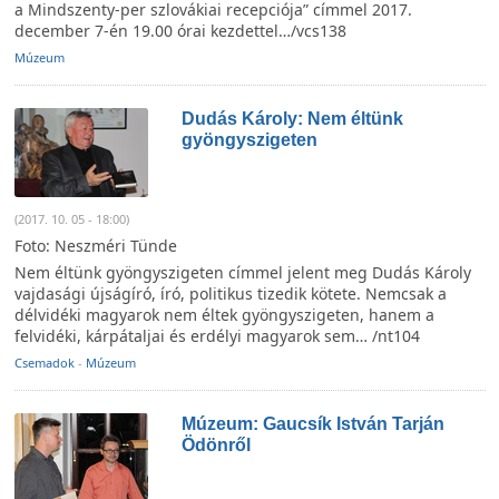
a
Mindszenty-per szlovákiai recepciója” címmel 2017.
december 7-én 19.00 órai kezdettel…/vcs138
Múzeum
Dudás Károly: Nem éltünk
gyöngyszigeten
(2017. 10. 05 - 18:00)
Foto: Neszméri Tünde
Nem éltünk gyöngyszigeten címmel jelent meg Dudás Károly
vajdasági újságíró, író, politikus tizedik kötete. Nemcsak a
délvidéki magyarok nem éltek gyöngyszigeten, hanem a
felvidéki, kárpátaljai és erdélyi magyarok sem… /nt104
Csemadok
-
Múzeum
Múzeum: Gaucsík István Tarján
Ödönről