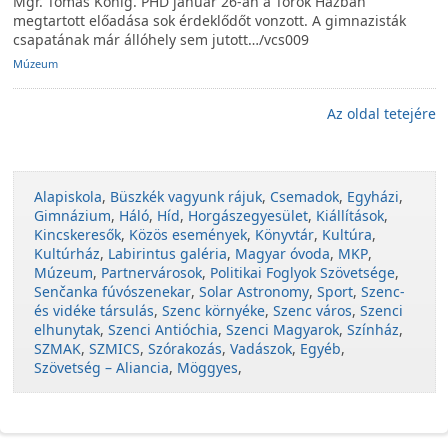
Mgr. Tomáš König. PHD január 26-án a Török Házban
megtartott előadása sok érdeklődőt vonzott. A gimnazisták
csapatának már állóhely sem jutott…/vcs009
Múzeum
Az oldal tetejére
Alapiskola
,
Büszkék vagyunk rájuk
,
Csemadok
,
Egyházi
,
Gimnázium
,
Háló
,
Híd
,
Horgászegyesület
,
Kiállítások
,
Kincskeresők
,
Közös események
,
Könyvtár
,
Kultúra
,
Kultúrház
,
Labirintus galéria
,
Magyar óvoda
,
MKP
,
Múzeum
,
Partnervárosok
,
Politikai Foglyok Szövetsége
,
Senčanka fúvószenekar
,
Solar Astronomy
,
Sport
,
Szenc-
és vidéke társulás
,
Szenc környéke
,
Szenc város
,
Szenci
elhunytak
,
Szenci Antióchia
,
Szenci Magyarok
,
Színház
,
SZMAK
,
SZMICS
,
Szórakozás
,
Vadászok
,
Egyéb
,
Szövetség – Aliancia
,
Möggyes
,