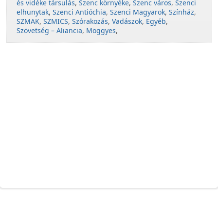
és vidéke társulás
,
Szenc környéke
,
Szenc város
,
Szenci
elhunytak
,
Szenci Antióchia
,
Szenci Magyarok
,
Színház
,
SZMAK
,
SZMICS
,
Szórakozás
,
Vadászok
,
Egyéb
,
Szövetség – Aliancia
,
Möggyes
,