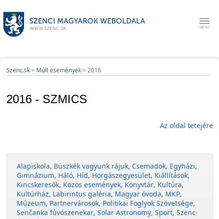
Szenc.sk
>
Múlt események
>
2016
2016 - SZMICS
Az oldal tetejére
Alapiskola
,
Büszkék vagyunk rájuk
,
Csemadok
,
Egyházi
,
Gimnázium
,
Háló
,
Híd
,
Horgászegyesület
,
Kiállítások
,
Kincskeresők
,
Közös események
,
Könyvtár
,
Kultúra
,
Kultúrház
,
Labirintus galéria
,
Magyar óvoda
,
MKP
,
Múzeum
,
Partnervárosok
,
Politikai Foglyok Szövetsége
,
Senčanka fúvószenekar
,
Solar Astronomy
,
Sport
,
Szenc-