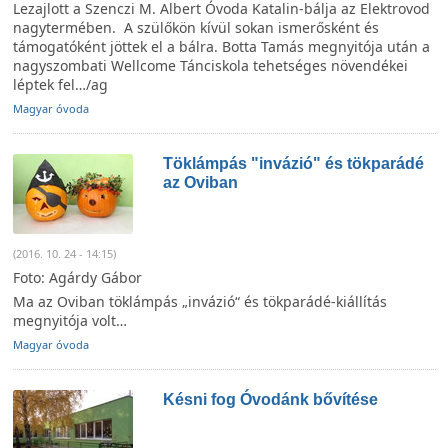
Lezajlott a Szenczi M. Albert Óvoda Katalin-bálja az Elektrovod
nagytermében. A szülőkön kívül sokan ismerősként és
támogatóként jöttek el a bálra. Botta Tamás megnyitója után a
nagyszombati Wellcome Tánciskola tehetséges növendékei
léptek fel…/ag
Magyar óvoda
Töklámpás "invázió" és tökparádé
az Oviban
(2016. 10. 24 - 14:15)
Foto: Agárdy Gábor
Ma az Oviban töklámpás „invázió“ és tökparádé-kiállítás
megnyitója volt…
Magyar óvoda
Késni fog Óvodánk bővítése