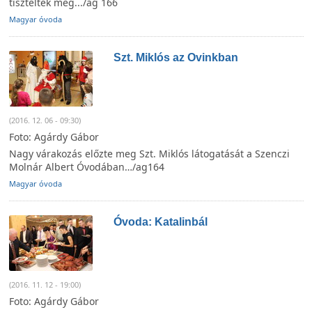
tisztelték meg.../ag 166
Magyar óvoda
Szt. Miklós az Ovinkban
(2016. 12. 06 - 09:30)
Foto: Agárdy Gábor
Nagy várakozás előzte meg Szt. Miklós látogatását a Szenczi
Molnár Albert Óvodában…/ag164
Magyar óvoda
Óvoda: Katalinbál
(2016. 11. 12 - 19:00)
Foto: Agárdy Gábor