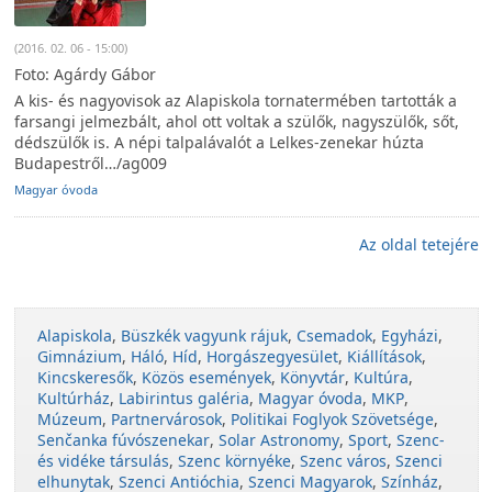
(2016. 02. 06 - 15:00)
Foto: Agárdy Gábor
A kis- és nagyovisok az Alapiskola tornatermében tartották a
farsangi jelmezbált, ahol ott voltak a szülők, nagyszülők, sőt,
dédszülők is. A népi talpalávalót a Lelkes-zenekar húzta
Budapestről…/ag009
Magyar óvoda
Az oldal tetejére
Alapiskola
,
Büszkék vagyunk rájuk
,
Csemadok
,
Egyházi
,
Gimnázium
,
Háló
,
Híd
,
Horgászegyesület
,
Kiállítások
,
Kincskeresők
,
Közös események
,
Könyvtár
,
Kultúra
,
Kultúrház
,
Labirintus galéria
,
Magyar óvoda
,
MKP
,
Múzeum
,
Partnervárosok
,
Politikai Foglyok Szövetsége
,
Senčanka fúvószenekar
,
Solar Astronomy
,
Sport
,
Szenc-
és vidéke társulás
,
Szenc környéke
,
Szenc város
,
Szenci
elhunytak
,
Szenci Antióchia
,
Szenci Magyarok
,
Színház
,