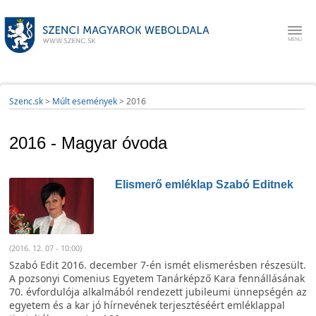
Szenc.sk
>
Múlt események
>
2016
2016 - Magyar óvoda
Elismerő emléklap Szabó Editnek
(2016. 12. 07 - 10:00)
Szabó Edit 2016. december 7-én ismét elismerésben részesült.
A pozsonyi Comenius Egyetem Tanárképző Kara fennállásának
70. évfordulója alkalmából rendezett jubileumi ünnepségén az
egyetem és a kar jó hírnevének terjesztéséért emléklappal