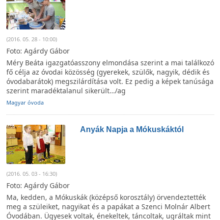
(2016. 05. 28 - 10:00)
Foto: Agárdy Gábor
Méry Beáta igazgatóasszony elmondása szerint a mai találkozó
fő célja az óvodai közösség (gyerekek, szülők, nagyik, dédik és
óvodabarátok) megszilárdítása volt. Ez pedig a képek tanúsága
szerint maradéktalanul sikerült…/ag
Magyar óvoda
Anyák Napja a Mókuskáktól
(2016. 05. 03 - 16:30)
Foto: Agárdy Gábor
Ma, kedden, a Mókuskák (középső korosztály) örvendeztették
meg a szüleiket, nagyikat és a papákat a Szenci Molnár Albert
Óvodában. Ügyesek voltak, énekeltek, táncoltak, ugráltak mint