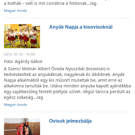
a bolhák – volt is mit csinálnia a fotósnak…/ag.
Magyar óvoda
Anyák Napja a kisovisoknál
(2016. 05. 02 - 16:00)
Foto: Agárdy Gábor
A Szenci Molnár Albert Óvoda Nyuszikái (kisovisai) is
kedveskedtek az anyukáknak, nagyiknak és dédiknek. Anyák
Napja alkalmából egy kis műsort mutattak be, amit erre az
alkalomra tanultak be. Utána minden anyuka kapott ajándékba
egy sajátkezűleg festett pöttyös szívet. Végül táncra perdült az
egész sokaság…/ag
Magyar óvoda
Ovisok jelmezbálja