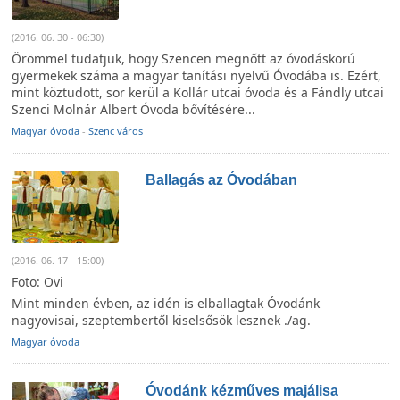
(2016. 06. 30 - 06:30)
Örömmel tudatjuk, hogy Szencen megnőtt az óvodáskorú
gyermekek száma a magyar tanítási nyelvű Óvodába is. Ezért,
mint köztudott, sor kerül a Kollár utcai óvoda és a Fándly utcai
Szenci Molnár Albert Óvoda bővítésére...
Magyar óvoda
-
Szenc város
Ballagás az Óvodában
(2016. 06. 17 - 15:00)
Foto: Ovi
Mint minden évben, az idén is elballagtak Óvodánk
nagyovisai, szeptembertől kiselsősök lesznek ./ag.
Magyar óvoda
Óvodánk kézműves majálisa