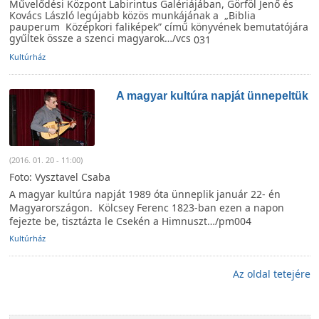
Művelődési Központ Labirintus Galériájában, Görföl Jenő és
Kovács László legújabb közös munkájának a „Biblia
pauperum Középkori faliképek” című könyvének bemutatójára
gyűltek össze a szenci magyarok…/vcs
031
Kultúrház
A magyar kultúra napját ünnepeltük
(2016. 01. 20 - 11:00)
Foto: Vysztavel Csaba
A magyar kultúra napját 1989 óta ünneplik január 22- én
Magyarországon. Kölcsey Ferenc 1823-ban ezen a napon
fejezte be, tisztázta le Csekén a Himnuszt…/pm004
Kultúrház
Az oldal tetejére