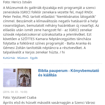
Foto: Herics István
A Múzeumok és galériák éjszakája esti programját a szenci
zeneiskola IGRICI folklór zenekara vezette fel, majd RNDr.
Peter Fedor, PhD. tartott előadást "Nemkívánatos látogatók"
címmel. Beszámolt a klímaváltozás negatív hatásairól a helyi
rovarvilágban, bemutatott néhány hazánkban új rovarfajt. Az
előadás után ismét zene hangzott fel - az IGRICI zenekar
szlovák népdalcsokorral szórakoztatta a jelenlévőket. Ezt
követően a SZŐTTES Kamara Néptáncegyüttes táncháza
folytatta a folklórest színes programját - Balta Aranka és
Gémesi Zoltán tanították néptáncra a résztvevőket. A
talpalávalót a Varjos zenekar húzta. / hi
Kultúrház
-
Múzeum
-
Egyéb
Biblia pauperum - Könyvbemutató
és kiállítás
(2016. 04. 03 - 16:00)
Foto: Vysztavel Csaba
Április első és húsvét második vasárnapján a Szenci Városi