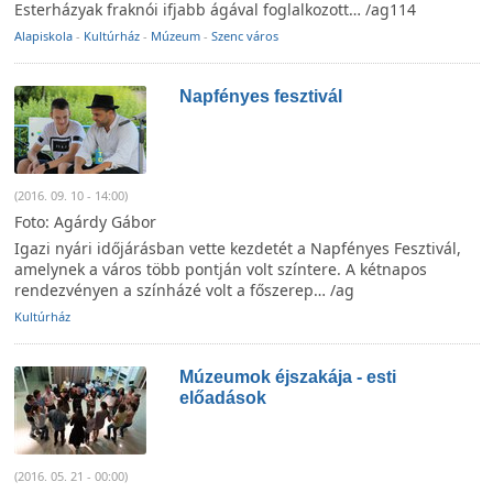
Esterházyak fraknói ifjabb ágával foglalkozott… /ag114
Alapiskola
-
Kultúrház
-
Múzeum
-
Szenc város
Napfényes fesztivál
(2016. 09. 10 - 14:00)
Foto: Agárdy Gábor
Igazi nyári időjárásban vette kezdetét a Napfényes Fesztivál,
amelynek a város több pontján volt színtere. A kétnapos
rendezvényen a színházé volt a főszerep… /ag
Kultúrház
Múzeumok éjszakája - esti
előadások
(2016. 05. 21 - 00:00)