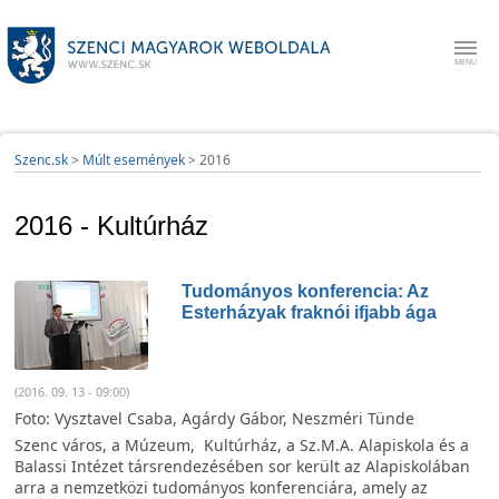
Szenc.sk
>
Múlt események
>
2016
2016 - Kultúrház
Tudományos konferencia: Az
Esterházyak fraknói ifjabb ága
(2016. 09. 13 - 09:00)
Foto: Vysztavel Csaba, Agárdy Gábor, Neszméri Tünde
Szenc város, a Múzeum, Kultúrház, a Sz.M.A. Alapiskola és a
Balassi Intézet társrendezésében sor került az Alapiskolában
arra a nemzetközi tudományos konferenciára, amely az