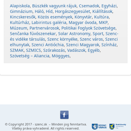
Alapiskola
,
Büszkék vagyunk rájuk
,
Csemadok
,
Egyházi
,
Gimnázium
,
Háló
,
Híd
,
Horgászegyesület
,
Kiállítások
,
Kincskeresők
,
Közös események
,
Könyvtár
,
Kultúra
,
Kultúrház
,
Labirintus galéria
,
Magyar óvoda
,
MKP
,
Múzeum
,
Partnervárosok
,
Politikai Foglyok Szövetsége
,
Senčanka fúvószenekar
,
Solar Astronomy
,
Sport
,
Szenc-
és vidéke társulás
,
Szenc környéke
,
Szenc város
,
Szenci
elhunytak
,
Szenci Antióchia
,
Szenci Magyarok
,
Színház
,
SZMAK
,
SZMICS
,
Szórakozás
,
Vadászok
,
Egyéb
,
Szövetség – Aliancia
,
Möggyes
,
© Copyright 2017 -
szenc.sk
– Minden jog fenntartva.
Všetky práva vyhradené. All rights reserved.