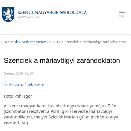
Szenc.sk
>
Múlt események
>
2016
>
Szenciek a máriavölgyi zarándoklaton
Szenciek a máriavölgyi zarándoklaton
Dátum: 2016. 05. 07.
<< Vissza az áttekintésre
Foto: Pohl Igor
A szenci magyar katolikus hívek egy csoportja május 7-én
(szombaton) résztvett a Pohl Igor szervezte máriavölgyi
zarándoklaton, melyet Szlovák Marian gútai plebános atya
vezetett. /ag