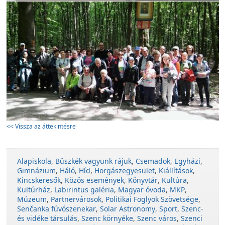
<< Vissza az áttekintésre
Alapiskola
,
Büszkék vagyunk rájuk
,
Csemadok
,
Egyházi
,
Gimnázium
,
Háló
,
Híd
,
Horgászegyesület
,
Kiállítások
,
Kincskeresők
,
Közös események
,
Könyvtár
,
Kultúra
,
Kultúrház
,
Labirintus galéria
,
Magyar óvoda
,
MKP
,
Múzeum
,
Partnervárosok
,
Politikai Foglyok Szövetsége
,
Senčanka fúvószenekar
,
Solar Astronomy
,
Sport
,
Szenc-
és vidéke társulás
,
Szenc környéke
,
Szenc város
,
Szenci