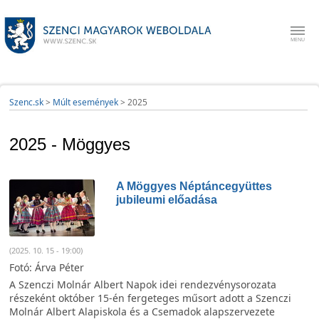
Szenc.sk
>
Múlt események
>
2025
2025 - Möggyes
A Möggyes Néptáncegyüttes
jubileumi előadása
(2025. 10. 15 - 19:00)
Fotó: Árva Péter
A Szenczi Molnár Albert Napok idei rendezvénysorozata
részeként október 15-én fergeteges műsort adott a Szenczi
Molnár Albert Alapiskola és a Csemadok alapszervezete