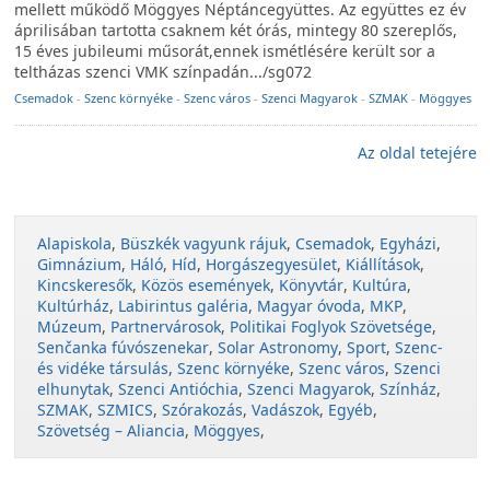
mellett működő Möggyes Néptáncegyüttes. Az együttes ez év
áprilisában tartotta csaknem két órás, mintegy 80 szereplős,
15 éves jubileumi műsorát,ennek ismétlésére került sor a
teltházas szenci VMK színpadán.../sg072
Csemadok
-
Szenc környéke
-
Szenc város
-
Szenci Magyarok
-
SZMAK
-
Möggyes
Az oldal tetejére
Alapiskola
,
Büszkék vagyunk rájuk
,
Csemadok
,
Egyházi
,
Gimnázium
,
Háló
,
Híd
,
Horgászegyesület
,
Kiállítások
,
Kincskeresők
,
Közös események
,
Könyvtár
,
Kultúra
,
Kultúrház
,
Labirintus galéria
,
Magyar óvoda
,
MKP
,
Múzeum
,
Partnervárosok
,
Politikai Foglyok Szövetsége
,
Senčanka fúvószenekar
,
Solar Astronomy
,
Sport
,
Szenc-
és vidéke társulás
,
Szenc környéke
,
Szenc város
,
Szenci
elhunytak
,
Szenci Antióchia
,
Szenci Magyarok
,
Színház
,
SZMAK
,
SZMICS
,
Szórakozás
,
Vadászok
,
Egyéb
,
Szövetség – Aliancia
,
Möggyes
,