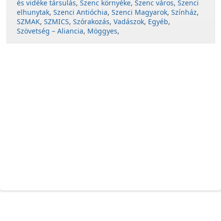
és vidéke társulás
,
Szenc környéke
,
Szenc város
,
Szenci
elhunytak
,
Szenci Antióchia
,
Szenci Magyarok
,
Színház
,
SZMAK
,
SZMICS
,
Szórakozás
,
Vadászok
,
Egyéb
,
Szövetség – Aliancia
,
Möggyes
,