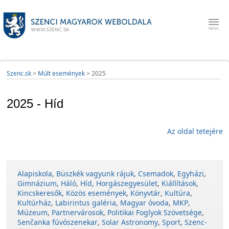
Szenc.sk
>
Múlt események
>
2025
2025 - Híd
Az oldal tetejére
Alapiskola
,
Büszkék vagyunk rájuk
,
Csemadok
,
Egyházi
,
Gimnázium
,
Háló
,
Híd
,
Horgászegyesület
,
Kiállítások
,
Kincskeresők
,
Közös események
,
Könyvtár
,
Kultúra
,
Kultúrház
,
Labirintus galéria
,
Magyar óvoda
,
MKP
,
Múzeum
,
Partnervárosok
,
Politikai Foglyok Szövetsége
,
Senčanka fúvószenekar
,
Solar Astronomy
,
Sport
,
Szenc-