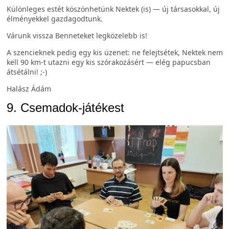
Különleges estét köszönhetünk Nektek (is) — új társasokkal, új
élményekkel gazdagodtunk.
Várunk vissza Benneteket legközelebb is!
A szencieknek pedig egy kis üzenet: ne felejtsétek, Nektek nem
kell 90 km-t utazni egy kis szórakozásért — elég papucsban
átsétálni! ;-)
Halász Ádám
9. Csemadok-játékest