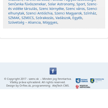
Senčanka fúvószenekar
,
Solar Astronomy
,
Sport
,
Szenc-
és vidéke társulás
,
Szenc környéke
,
Szenc város
,
Szenci
elhunytak
,
Szenci Antióchia
,
Szenci Magyarok
,
Színház
,
SZMAK
,
SZMICS
,
Szórakozás
,
Vadászok
,
Egyéb
,
Szövetség – Aliancia
,
Möggyes
,
© Copyright 2017 -
szenc.sk
– Minden jog fenntartva.
Všetky práva vyhradené. All rights reserved.
Design by
Orflex.sk
, programming:
AlejTech CMS
.