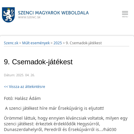
Szenc.sk
>
Múlt események
>
2025
>
9. Csemadok-játékest
9. Csemadok-játékest
Dátum: 2025. 04. 26.
<< Vissza az áttekintésre
Fotó: Halász Ádám
A szenci játékest híre már Érsekújvárig is eljutott!
Örömmel láttuk, hogy ennyien kíváncsiak voltatok, milyen egy
szenci játékest: érkeztek érdeklődők Hegysúrról,
Dunaszerdahelyről, Peredről és Érsekújvárról is.../há030