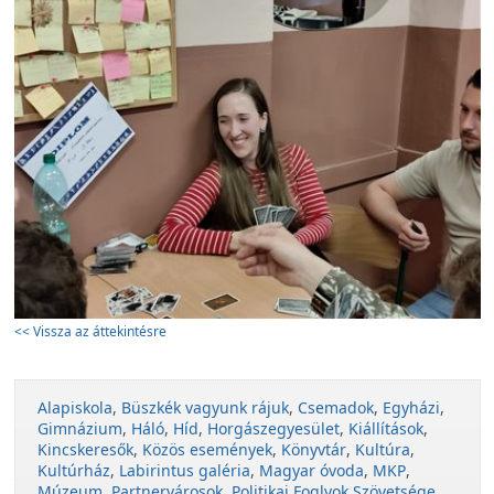
<< Vissza az áttekintésre
Alapiskola
,
Büszkék vagyunk rájuk
,
Csemadok
,
Egyházi
,
Gimnázium
,
Háló
,
Híd
,
Horgászegyesület
,
Kiállítások
,
Kincskeresők
,
Közös események
,
Könyvtár
,
Kultúra
,
Kultúrház
,
Labirintus galéria
,
Magyar óvoda
,
MKP
,
Múzeum
,
Partnervárosok
,
Politikai Foglyok Szövetsége
,