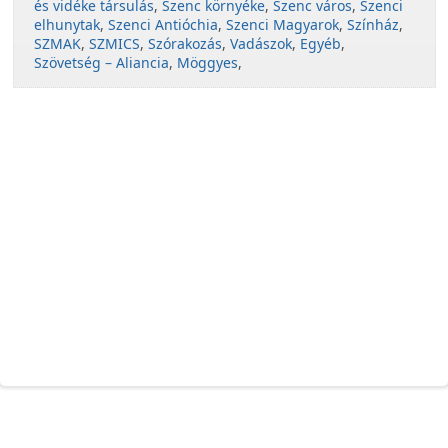
és vidéke társulás
,
Szenc környéke
,
Szenc város
,
Szenci
elhunytak
,
Szenci Antióchia
,
Szenci Magyarok
,
Színház
,
SZMAK
,
SZMICS
,
Szórakozás
,
Vadászok
,
Egyéb
,
Szövetség – Aliancia
,
Möggyes
,