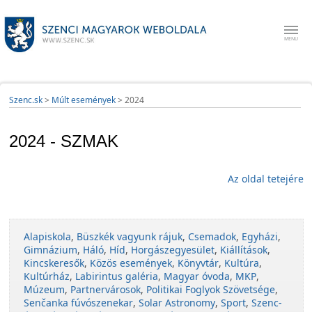
Szenc.sk
>
Múlt események
>
2024
2024 - SZMAK
Az oldal tetejére
Alapiskola
,
Büszkék vagyunk rájuk
,
Csemadok
,
Egyházi
,
Gimnázium
,
Háló
,
Híd
,
Horgászegyesület
,
Kiállítások
,
Kincskeresők
,
Közös események
,
Könyvtár
,
Kultúra
,
Kultúrház
,
Labirintus galéria
,
Magyar óvoda
,
MKP
,
Múzeum
,
Partnervárosok
,
Politikai Foglyok Szövetsége
,
Senčanka fúvószenekar
,
Solar Astronomy
,
Sport
,
Szenc-