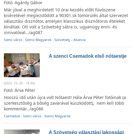
Fotó: Agárdy Gábor
Már jóval a meghirdetett 10 órai kezdés előtt fúvószene
kiséretével meglezdődött a 90301.sk tömörülés által szervezet
választási disznótor, amelyen klasszikus disznótoros ételeket
kínáltak. Ott volt a Szövetség sátra is, ugyanúgy enni- és
innivalóval…/ag087
Szenc város
-
Szenci Magyarok
-
Szövetség – Aliancia
A szenci Csemadok első nótaestje
(2022. 10. 20 - 18:30)
Fotó: Árva Péter
Hosszú idő után újra volt Nótaest! Hála Árva Péter fotóinak (a
szerkesztőség a bőség zavarával küszködött), nem kell több
kommentár…/ag086
Csemadok
-
Szenc város
-
Szenci Magyarok
A Szövetség választási lakossági