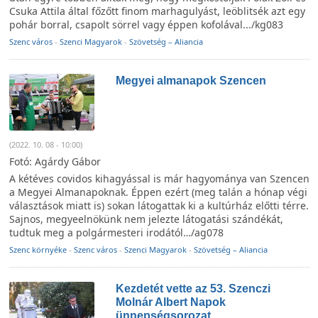
Csuka Attila által főzőtt finom marhagulyást, leöblitsék azt egy
pohár borral, csapolt sörrel vagy éppen kofolával.../kg083
Szenc város
-
Szenci Magyarok
-
Szövetség – Aliancia
Megyei almanapok Szencen
(2022. 10. 08 - 10:00)
Fotó: Agárdy Gábor
A kétéves covidos kihagyással is már hagyománya van Szencen
a Megyei Almanapoknak. Éppen ezért (meg talán a hónap végi
választások miatt is) sokan látogattak ki a kultúrház előtti térre.
Sajnos, megyeelnökünk nem jelezte látogatási szándékát,
tudtuk meg a polgármesteri irodától…/ag078
Szenc környéke
-
Szenc város
-
Szenci Magyarok
-
Szövetség – Aliancia
Kezdetét vette az 53. Szenczi
Molnár Albert Napok
ünnepségsorozat