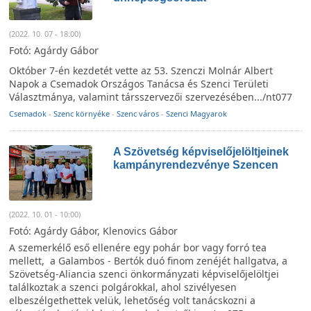
(2022. 10. 07 - 18:00)
Fotó: Agárdy Gábor
Október 7-én kezdetét vette az 53. Szenczi Molnár Albert
Napok a Csemadok Országos Tanácsa és Szenci Területi
Választmánya, valamint társszervezői szervezésében.../nt077
Csemadok
-
Szenc környéke
-
Szenc város
-
Szenci Magyarok
A Szövetség képviselőjelöltjeinek
kampányrendezvénye Szencen
(2022. 10. 01 - 10:00)
Fotó: Agárdy Gábor, Klenovics Gábor
A szemerkélő eső ellenére egy pohár bor vagy forró tea
mellett, a Galambos - Bertók duó finom zenéjét hallgatva, a
Szövetség-Aliancia szenci önkormányzati képviselőjelöltjei
találkoztak a szenci polgárokkal, ahol szivélyesen
elbeszélgethettek velük, lehetőség volt tanácskozni a