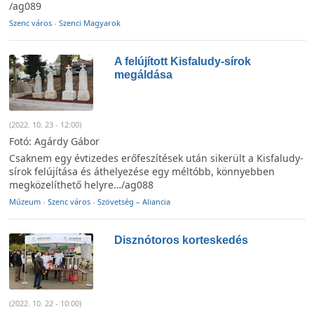
/ag089
Szenc város
-
Szenci Magyarok
A felújított Kisfaludy-sírok
megáldása
(2022. 10. 23 - 12:00)
Fotó: Agárdy Gábor
Csaknem egy évtizedes erőfeszítések után sikerült a Kisfaludy-
sírok felújítása és áthelyezése egy méltóbb, könnyebben
megközelíthető helyre…/ag088
Múzeum
-
Szenc város
-
Szövetség – Aliancia
Disznótoros korteskedés
(2022. 10. 22 - 10:00)