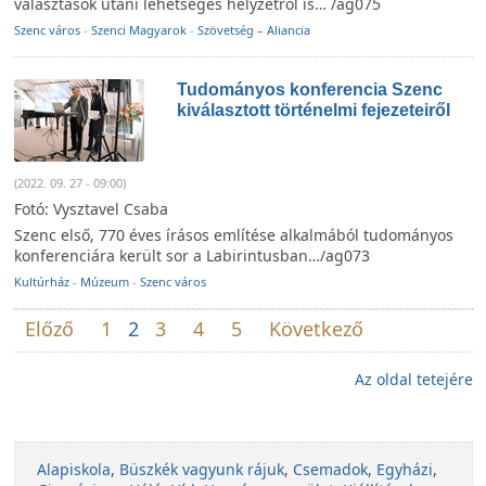
választások utáni lehetséges helyzetről is… /ag075
Szenc város
-
Szenci Magyarok
-
Szövetség – Aliancia
Tudományos konferencia Szenc
kiválasztott történelmi fejezeteiről
(2022. 09. 27 - 09:00)
Fotó: Vysztavel Csaba
Szenc első, 770 éves írásos említése alkalmából tudományos
konferenciára került sor a Labirintusban…/ag073
Kultúrház
-
Múzeum
-
Szenc város
Előző
1
2
3
4
5
Következő
Az oldal tetejére
Alapiskola
,
Büszkék vagyunk rájuk
,
Csemadok
,
Egyházi
,