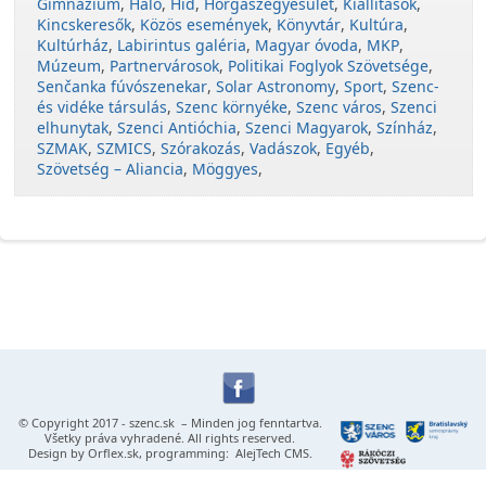
Gimnázium
,
Háló
,
Híd
,
Horgászegyesület
,
Kiállítások
,
Kincskeresők
,
Közös események
,
Könyvtár
,
Kultúra
,
Kultúrház
,
Labirintus galéria
,
Magyar óvoda
,
MKP
,
Múzeum
,
Partnervárosok
,
Politikai Foglyok Szövetsége
,
Senčanka fúvószenekar
,
Solar Astronomy
,
Sport
,
Szenc-
és vidéke társulás
,
Szenc környéke
,
Szenc város
,
Szenci
elhunytak
,
Szenci Antióchia
,
Szenci Magyarok
,
Színház
,
SZMAK
,
SZMICS
,
Szórakozás
,
Vadászok
,
Egyéb
,
Szövetség – Aliancia
,
Möggyes
,
© Copyright 2017 -
szenc.sk
– Minden jog fenntartva.
Všetky práva vyhradené. All rights reserved.
Design by
Orflex.sk
, programming:
AlejTech CMS
.