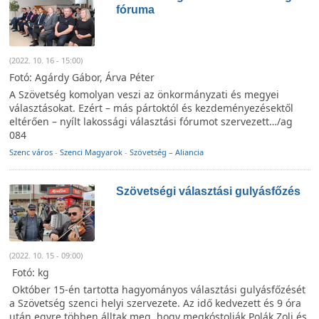
fóruma
(2022. 10. 16 - 15:00)
Fotó: Agárdy Gábor, Árva Péter
A Szövetség komolyan veszi az önkormányzati és megyei
választásokat. Ezért – más pártoktól és kezdeményezésektől
eltérően – nyílt lakossági választási fórumot szervezett…/ag
084
Szenc város
-
Szenci Magyarok
-
Szövetség – Aliancia
Szövetségi választási gulyásfőzés
(2022. 10. 15 - 09:00)
Fotó: kg
Október 15-én tartotta hagyományos választási gulyásfőzését
a Szövetség szenci helyi szervezete. Az idő kedvezett és 9 óra
után egyre többen álltak meg, hogy megkóstolják Polák Zoli és