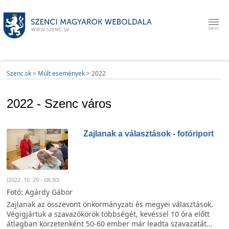
Szenc.sk
>
Múlt események
>
2022
2022 - Szenc város
Zajlanak a választások - fotóriport
(2022. 10. 29 - 08:30)
Fotó: Agárdy Gábor
Zajlanak az összevont önkormányzati és megyei választások.
Végigjártuk a szavazókörök többségét, kevéssel 10 óra előtt
átlagban körzetenként 50-60 ember már leadta szavazatát…