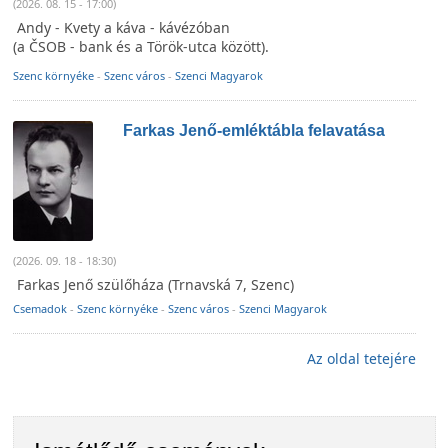
(2026. 08. 15 - 17:00)
Andy - Kvety a káva - kávézóban
(a ČSOB - bank és a Török-utca között).
Szenc környéke
-
Szenc város
-
Szenci Magyarok
Farkas Jenő-emléktábla felavatása
(2026. 09. 18 - 18:30)
Farkas Jenő szülőháza (Trnavská 7, Szenc)
Csemadok
-
Szenc környéke
-
Szenc város
-
Szenci Magyarok
Az oldal tetejére