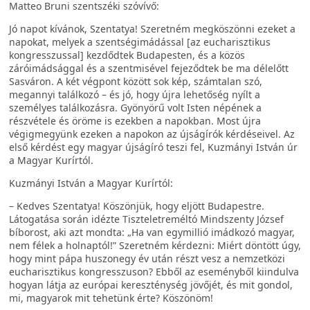
Matteo Bruni szentszéki szóvívő:
Jó napot kívánok, Szentatya! Szeretném megköszönni ezeket a
napokat, melyek a szentségimádással [az eucharisztikus
kongresszussal] kezdődtek Budapesten, és a közös
záróimádsággal és a szentmisével fejeződtek be ma délelőtt
Sasváron. A két végpont között sok kép, számtalan szó,
megannyi találkozó – és jó, hogy újra lehetőség nyílt a
személyes találkozásra. Gyönyörű volt Isten népének a
részvétele és öröme is ezekben a napokban. Most újra
végigmegyünk ezeken a napokon az újságírók kérdéseivel. Az
első kérdést egy magyar újságíró teszi fel, Kuzmányi István úr
a Magyar Kurírtól.
Kuzmányi István a Magyar Kurírtól:
– Kedves Szentatya! Köszönjük, hogy eljött Budapestre.
Látogatása során idézte Tiszteletreméltó Mindszenty József
bíborost, aki azt mondta: „Ha van egymillió imádkozó magyar,
nem félek a holnaptól!” Szeretném kérdezni: Miért döntött úgy,
hogy mint pápa huszonegy év után részt vesz a nemzetközi
eucharisztikus kongresszuson? Ebből az eseményből kiindulva
hogyan látja az európai kereszténység jövőjét, és mit gondol,
mi, magyarok mit tehetünk érte? Köszönöm!