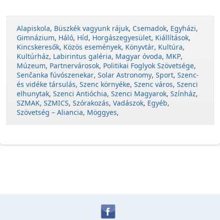
Alapiskola
,
Büszkék vagyunk rájuk
,
Csemadok
,
Egyházi
,
Gimnázium
,
Háló
,
Híd
,
Horgászegyesület
,
Kiállítások
,
Kincskeresők
,
Közös események
,
Könyvtár
,
Kultúra
,
Kultúrház
,
Labirintus galéria
,
Magyar óvoda
,
MKP
,
Múzeum
,
Partnervárosok
,
Politikai Foglyok Szövetsége
,
Senčanka fúvószenekar
,
Solar Astronomy
,
Sport
,
Szenc-
és vidéke társulás
,
Szenc környéke
,
Szenc város
,
Szenci
elhunytak
,
Szenci Antióchia
,
Szenci Magyarok
,
Színház
,
SZMAK
,
SZMICS
,
Szórakozás
,
Vadászok
,
Egyéb
,
Szövetség – Aliancia
,
Möggyes
,