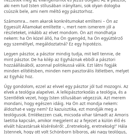
aki nem tud Isten stílusában irányítani, sok olyan dologba
csúszik bele, ami nem méltó egy pásztorhoz.
Számomra… nem akarok konkrétumokat említeni – Ön az
Egyesült Államokat említette –, mert nem ismerem jól a
részleteket, inkább az elvet mondom. Ön azt mondhatja
nekem: ha Ön közel álló, ha Ön gyengéd, ha Ön együttérző
egy személlyel, megáldoztatná? Ez egy hipotézis.
Legyen pásztor, a pásztor mindig tudja, mit kell tennie, de
mint pásztor. De ha kilép az Egyháznak ebből a pásztori
hozzáállásából, azonnal politikussá válik. Ezt látni fogják
minden elítélésben, minden nem pasztorális ítéletben, melyet
az Egyház hoz.
Úgy gondolom, ezzel az elvvel egy pásztor jól tud mozogni. Az
elvek a teológia alapelvei. A lelkipásztorkodás a teológia, és a
Szentlélek vezet, hogy Isten stílusában végezzük. Azt merem
mondani, hogy egészen idáig. Ha Ön azt mondja nekem:
áldozhat-e vagy nem? Ez kazuisztika, ezt mondják meg a
teológusok. Emlékezzen csak, micsoda vihar támadt az Amoris
laetitia kapcsán, amikor megjelent az a fejezet a külön élő és
elvált házastársak kíséréséről: „Eretnekség, eretnekség!” Hála
Istennek, hogy ott volt Schönborn bíboros, aki nagy teológus,