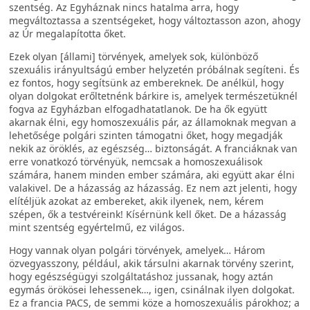
szentség. Az Egyháznak nincs hatalma arra, hogy
megváltoztassa a szentségeket, hogy változtasson azon, ahogy
az Úr megalapította őket.
Ezek olyan [állami] törvények, amelyek sok, különböző
szexuális irányultságú ember helyzetén próbálnak segíteni. És
ez fontos, hogy segítsünk az embereknek. De anélkül, hogy
olyan dolgokat erőltetnénk bárkire is, amelyek természetüknél
fogva az Egyházban elfogadhatatlanok. De ha ők együtt
akarnak élni, egy homoszexuális pár, az államoknak megvan a
lehetősége polgári szinten támogatni őket, hogy megadják
nekik az öröklés, az egészség… biztonságát. A franciáknak van
erre vonatkozó törvényük, nemcsak a homoszexuálisok
számára, hanem minden ember számára, aki együtt akar élni
valakivel. De a házasság az házasság. Ez nem azt jelenti, hogy
elítéljük azokat az embereket, akik ilyenek, nem, kérem
szépen, ők a testvéreink! Kísérnünk kell őket. De a házasság
mint szentség egyértelmű, ez világos.
Hogy vannak olyan polgári törvények, amelyek… Három
özvegyasszony, például, akik társulni akarnak törvény szerint,
hogy egészségügyi szolgáltatáshoz jussanak, hogy aztán
egymás örökösei lehessenek…, igen, csinálnak ilyen dolgokat.
Ez a francia PACS, de semmi köze a homoszexuális párokhoz; a