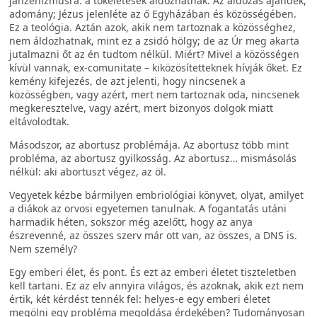
janzenizmusra: a tökéletesek áldozhatnak. Az áldozás ajándék,
adomány; Jézus jelenléte az ő Egyházában és közösségében.
Ez a teológia. Aztán azok, akik nem tartoznak a közösséghez,
nem áldozhatnak, mint ez a zsidó hölgy; de az Úr meg akarta
jutalmazni őt az én tudtom nélkül. Miért? Mivel a közösségen
kívül vannak, ex-comunitate – kiközösítetteknek hívják őket. Ez
kemény kifejezés, de azt jelenti, hogy nincsenek a
közösségben, vagy azért, mert nem tartoznak oda, nincsenek
megkeresztelve, vagy azért, mert bizonyos dolgok miatt
eltávolodtak.
Másodszor, az abortusz problémája. Az abortusz több mint
probléma, az abortusz gyilkosság. Az abortusz… mismásolás
nélkül: aki abortuszt végez, az öl.
Vegyetek kézbe bármilyen embriológiai könyvet, olyat, amilyet
a diákok az orvosi egyetemen tanulnak. A fogantatás utáni
harmadik héten, sokszor még azelőtt, hogy az anya
észrevenné, az összes szerv már ott van, az összes, a DNS is.
Nem személy?
Egy emberi élet, és pont. És ezt az emberi életet tiszteletben
kell tartani. Ez az elv annyira világos, és azoknak, akik ezt nem
értik, két kérdést tennék fel: helyes-e egy emberi életet
megölni egy probléma megoldása érdekében? Tudományosan