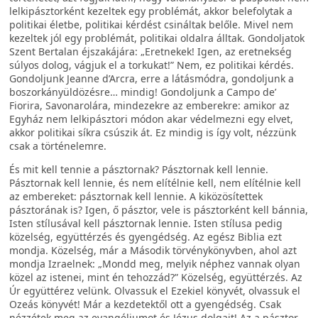
lelkipásztorként kezeltek egy problémát, akkor belefolytak a
politikai életbe, politikai kérdést csináltak belőle. Mivel nem
kezeltek jól egy problémát, politikai oldalra álltak. Gondoljatok
Szent Bertalan éjszakájára: „Eretnekek! Igen, az eretnekség
súlyos dolog, vágjuk el a torkukat!” Nem, ez politikai kérdés.
Gondoljunk Jeanne d’Arcra, erre a látásmódra, gondoljunk a
boszorkányüldözésre… mindig! Gondoljunk a Campo de’
Fiorira, Savonarolára, mindezekre az emberekre: amikor az
Egyház nem lelkipásztori módon akar védelmezni egy elvet,
akkor politikai síkra csúszik át. Ez mindig is így volt, nézzünk
csak a történelemre.
És mit kell tennie a pásztornak? Pásztornak kell lennie.
Pásztornak kell lennie, és nem elítélnie kell, nem elítélnie kell
az embereket: pásztornak kell lennie. A kiközösítettek
pásztorának is? Igen, ő pásztor, vele is pásztorként kell bánnia,
Isten stílusával kell pásztornak lennie. Isten stílusa pedig
közelség, együttérzés és gyengédség. Az egész Biblia ezt
mondja. Közelség, már a Második törvénykönyvben, ahol azt
mondja Izraelnek: „Mondd meg, melyik néphez vannak olyan
közel az istenei, mint én tehozzád?” Közelség, együttérzés. Az
Úr együttérez velünk. Olvassuk el Ezekiel könyvét, olvassuk el
Ozeás könyvét! Már a kezdetektől ott a gyengédség. Csak
nézzétek meg az evangéliumot és Jézus dolgait! Az a pásztor,