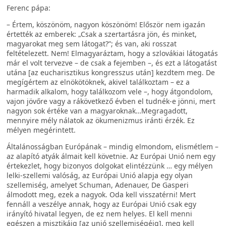
Ferenc pápa:
– Értem, köszönöm, nagyon köszönöm! Először nem igazán
értették az emberek: „Csak a szertartásra jön, és minket,
magyarokat meg sem látogat?”; és van, aki rosszat
feltételezett. Nem! Elmagyaráztam, hogy a szlovákiai látogatás
már el volt tervezve – de csak a fejemben –, és ezt a látogatást
utána [az eucharisztikus kongresszus után] kezdtem meg. De
megígértem az elnökötöknek, akivel találkoztam – ez a
harmadik alkalom, hogy találkozom vele –, hogy átgondolom,
vajon jövőre vagy a rákövetkező évben el tudnék-e jönni, mert
nagyon sok értéke van a magyaroknak…Megragadott,
mennyire mély nálatok az ökumenizmus iránti érzék. Ez
mélyen megérintett.
Általánosságban Európának – mindig elmondom, elismétlem –
az alapító atyák álmait kell követnie. Az Európai Unió nem egy
értekezlet, hogy bizonyos dolgokat elintézzünk … egy mélyen
lelki-szellemi valóság, az Európai Unió alapja egy olyan
szellemiség, amelyet Schuman, Adenauer, De Gasperi
álmodott meg, ezek a nagyok. Oda kell visszatérni! Mert
fennáll a veszélye annak, hogy az Európai Unió csak egy
irányító hivatal legyen, de ez nem helyes. El kell menni
egészen a misztikáig [az unió szellemiségéig], meg kell