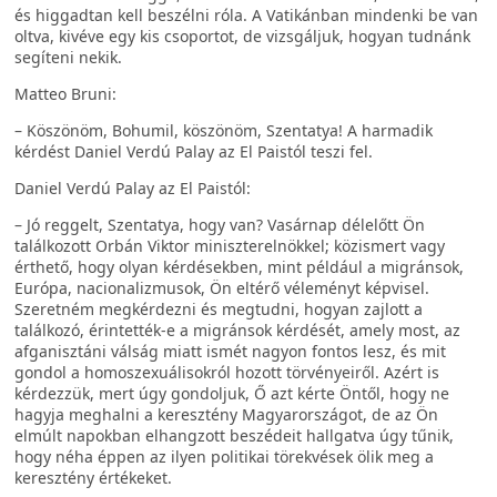
és higgadtan kell beszélni róla. A Vatikánban mindenki be van
oltva, kivéve egy kis csoportot, de vizsgáljuk, hogyan tudnánk
segíteni nekik.
Matteo Bruni:
– Köszönöm, Bohumil, köszönöm, Szentatya! A harmadik
kérdést Daniel Verdú Palay az El Paistól teszi fel.
Daniel Verdú Palay az El Paistól:
– Jó reggelt, Szentatya, hogy van? Vasárnap délelőtt Ön
találkozott Orbán Viktor miniszterelnökkel; közismert vagy
érthető, hogy olyan kérdésekben, mint például a migránsok,
Európa, nacionalizmusok, Ön eltérő véleményt képvisel.
Szeretném megkérdezni és megtudni, hogyan zajlott a
találkozó, érintették-e a migránsok kérdését, amely most, az
afganisztáni válság miatt ismét nagyon fontos lesz, és mit
gondol a homoszexuálisokról hozott törvényeiről. Azért is
kérdezzük, mert úgy gondoljuk, Ő azt kérte Öntől, hogy ne
hagyja meghalni a keresztény Magyarországot, de az Ön
elmúlt napokban elhangzott beszédeit hallgatva úgy tűnik,
hogy néha éppen az ilyen politikai törekvések ölik meg a
keresztény értékeket.