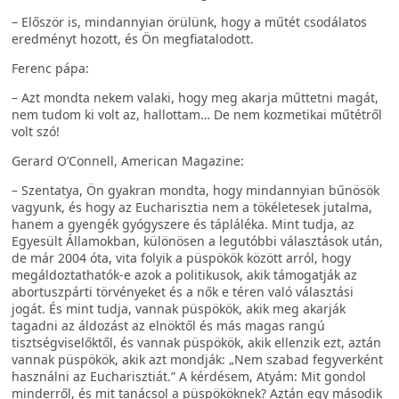
– Először is, mindannyian örülünk, hogy a műtét csodálatos
eredményt hozott, és Ön megfiatalodott.
Ferenc pápa:
– Azt mondta nekem valaki, hogy meg akarja műttetni magát,
nem tudom ki volt az, hallottam… De nem kozmetikai műtétről
volt szó!
Gerard O’Connell, American Magazine:
– Szentatya, Ön gyakran mondta, hogy mindannyian bűnösök
vagyunk, és hogy az Eucharisztia nem a tökéletesek jutalma,
hanem a gyengék gyógyszere és tápláléka. Mint tudja, az
Egyesült Államokban, különösen a legutóbbi választások után,
de már 2004 óta, vita folyik a püspökök között arról, hogy
megáldoztathatók-e azok a politikusok, akik támogatják az
abortuszpárti törvényeket és a nők e téren való választási
jogát. És mint tudja, vannak püspökök, akik meg akarják
tagadni az áldozást az elnöktől és más magas rangú
tisztségviselőktől, és vannak püspökök, akik ellenzik ezt, aztán
vannak püspökök, akik azt mondják: „Nem szabad fegyverként
használni az Eucharisztiát.” A kérdésem, Atyám: Mit gondol
minderről, és mit tanácsol a püspököknek? Aztán egy második