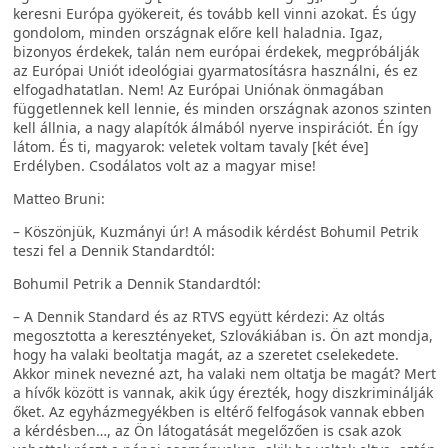
keresni Európa gyökereit, és tovább kell vinni azokat. És úgy
gondolom, minden országnak előre kell haladnia. Igaz,
bizonyos érdekek, talán nem európai érdekek, megpróbálják
az Európai Uniót ideológiai gyarmatosításra használni, és ez
elfogadhatatlan. Nem! Az Európai Uniónak önmagában
függetlennek kell lennie, és minden országnak azonos szinten
kell állnia, a nagy alapítók álmából nyerve inspirációt. Én így
látom. És ti, magyarok: veletek voltam tavaly [két éve]
Erdélyben. Csodálatos volt az a magyar mise!
Matteo Bruni:
– Köszönjük, Kuzmányi úr! A második kérdést Bohumil Petrik
teszi fel a Dennik Standardtól:
Bohumil Petrik a Dennik Standardtól:
– A Dennik Standard és az RTVS együtt kérdezi: Az oltás
megosztotta a keresztényeket, Szlovákiában is. Ön azt mondja,
hogy ha valaki beoltatja magát, az a szeretet cselekedete.
Akkor minek nevezné azt, ha valaki nem oltatja be magát? Mert
a hívők között is vannak, akik úgy érezték, hogy diszkriminálják
őket. Az egyházmegyékben is eltérő felfogások vannak ebben
a kérdésben…, az Ön látogatását megelőzően is csak azok