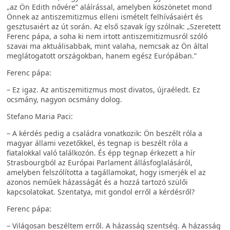
„az Ön Edith nővére” aláírással, amelyben köszönetet mond
Önnek az antiszemitizmus elleni ismételt felhívásaiért és
gesztusaiért az út során. Az első szavak így szólnak: „Szeretett
Ferenc pápa, a soha ki nem irtott antiszemitizmusról szóló
szavai ma aktuálisabbak, mint valaha, nemcsak az Ön által
meglátogatott országokban, hanem egész Európában.”
Ferenc pápa:
– Ez igaz. Az antiszemitizmus most divatos, újraéledt. Ez
ocsmány, nagyon ocsmány dolog.
Stefano Maria Paci:
– A kérdés pedig a családra vonatkozik: Ön beszélt róla a
magyar állami vezetőkkel, és tegnap is beszélt róla a
fiatalokkal való találkozón. És épp tegnap érkezett a hír
Strasbourgból az Európai Parlament állásfoglalásáról,
amelyben felszólította a tagállamokat, hogy ismerjék el az
azonos neműek házasságát és a hozzá tartozó szülői
kapcsolatokat. Szentatya, mit gondol erről a kérdésről?
Ferenc pápa:
– Világosan beszéltem erről. A házasság szentség. A házasság