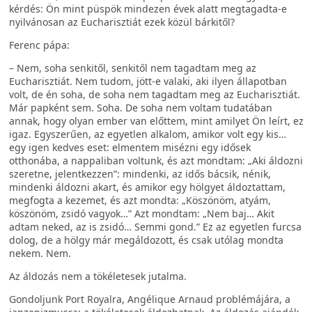
kérdés: Ön mint püspök mindezen évek alatt megtagadta-e
nyilvánosan az Eucharisztiát ezek közül bárkitől?
Ferenc pápa:
– Nem, soha senkitől, senkitől nem tagadtam meg az
Eucharisztiát. Nem tudom, jött-e valaki, aki ilyen állapotban
volt, de én soha, de soha nem tagadtam meg az Eucharisztiát.
Már papként sem. Soha. De soha nem voltam tudatában
annak, hogy olyan ember van előttem, mint amilyet Ön leírt, ez
igaz. Egyszerűen, az egyetlen alkalom, amikor volt egy kis…
egy igen kedves eset: elmentem misézni egy idősek
otthonába, a nappaliban voltunk, és azt mondtam: „Aki áldozni
szeretne, jelentkezzen”: mindenki, az idős bácsik, nénik,
mindenki áldozni akart, és amikor egy hölgyet áldoztattam,
megfogta a kezemet, és azt mondta: „Köszönöm, atyám,
köszönöm, zsidó vagyok…” Azt mondtam: „Nem baj… Akit
adtam neked, az is zsidó… Semmi gond.” Ez az egyetlen furcsa
dolog, de a hölgy már megáldozott, és csak utólag mondta
nekem. Nem.
Az áldozás nem a tökéletesek jutalma.
Gondoljunk Port Royalra, Angélique Arnaud problémájára, a