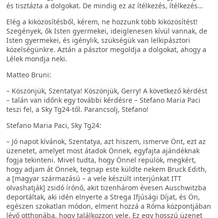
és tisztázta a dolgokat. De mindig ez az ítélkezés, ítélkezés…
Elég a kiközösítésből, kérem, ne hozzunk több kiközösítést!
Szegények, ők Isten gyermekei, ideiglenesen kívül vannak, de
Isten gyermekei, és igénylik, szükségük van lelkipásztori
közelségünkre. Aztán a pásztor megoldja a dolgokat, ahogy a
Lélek mondja neki.
Matteo Bruni:
– Köszönjük, Szentatya! Köszönjük, Gerry! A következő kérdést
– talán van időnk egy további kérdésre – Stefano Maria Paci
teszi fel, a Sky Tg24-től. Parancsolj, Stefano!
Stefano Maria Paci, Sky Tg24:
– Jó napot kívánok, Szentatya, azt hiszem, ismerve Önt, ezt az
üzenetet, amelyet most átadok Önnek, egyfajta ajándéknak
fogja tekinteni. Mivel tudta, hogy Önnel repülök, megkért,
hogy adjam át Önnek, tegnap este küldte nekem Bruck Edith,
a [magyar származású – a vele készült interjúnkat ITT
olvashatják] zsidó írónő, akit tizenhárom évesen Auschwitzba
deportáltak, aki idén elnyerte a Strega Ifjúsági Díjat, és Ön,
egészen szokatlan módon, elment hozzá a Róma központjában
lévő otthonába, hogy találkozzon vele. Ez egy hosszú üzenet