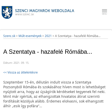
Szenc.sk
>
Múlt események
>
2021
>
A Szentatya - hazafelé Rómába...
A Szentatya - hazafelé Rómába...
Dátum: 2021. 09. 15.
<< Vissza az áttekintésre
Szeptember 15-én, délután indult vissza a Szentatya
Pozsonyból Rómába és szokásához híven most is lehetőséget
nyújtott arra, hogy az újságírók kérdéseket tegyenek fel neki.
Mint már igértük, az elhangzottak hivatalos átirat szerinti
fordítását közöljuk alább. Érdemes elolvasni, sok elhangzott
álhír „esik így pofára“…