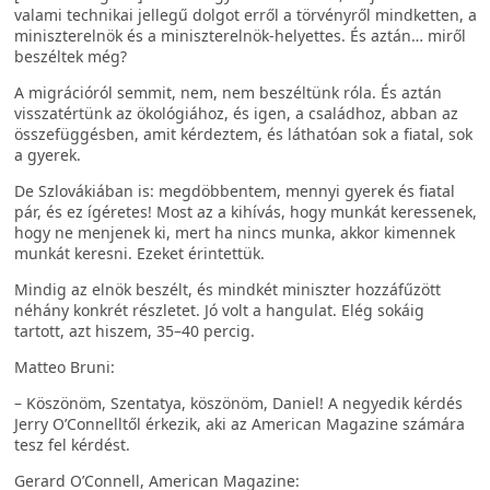
valami technikai jellegű dolgot erről a törvényről mindketten, a
miniszterelnök és a miniszterelnök-helyettes. És aztán… miről
beszéltek még?
A migrációról semmit, nem, nem beszéltünk róla. És aztán
visszatértünk az ökológiához, és igen, a családhoz, abban az
összefüggésben, amit kérdeztem, és láthatóan sok a fiatal, sok
a gyerek.
De Szlovákiában is: megdöbbentem, mennyi gyerek és fiatal
pár, és ez ígéretes! Most az a kihívás, hogy munkát keressenek,
hogy ne menjenek ki, mert ha nincs munka, akkor kimennek
munkát keresni. Ezeket érintettük.
Mindig az elnök beszélt, és mindkét miniszter hozzáfűzött
néhány konkrét részletet. Jó volt a hangulat. Elég sokáig
tartott, azt hiszem, 35–40 percig.
Matteo Bruni:
– Köszönöm, Szentatya, köszönöm, Daniel! A negyedik kérdés
Jerry O’Connelltől érkezik, aki az American Magazine számára
tesz fel kérdést.
Gerard O’Connell, American Magazine: