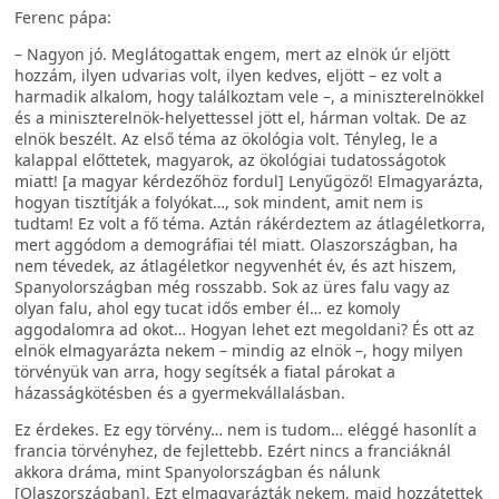
Ferenc pápa:
– Nagyon jó. Meglátogattak engem, mert az elnök úr eljött
hozzám, ilyen udvarias volt, ilyen kedves, eljött – ez volt a
harmadik alkalom, hogy találkoztam vele –, a miniszterelnökkel
és a miniszterelnök-helyettessel jött el, hárman voltak. De az
elnök beszélt. Az első téma az ökológia volt. Tényleg, le a
kalappal előttetek, magyarok, az ökológiai tudatosságotok
miatt! [a magyar kérdezőhöz fordul] Lenyűgöző! Elmagyarázta,
hogyan tisztítják a folyókat…, sok mindent, amit nem is
tudtam! Ez volt a fő téma. Aztán rákérdeztem az átlagéletkorra,
mert aggódom a demográfiai tél miatt. Olaszországban, ha
nem tévedek, az átlagéletkor negyvenhét év, és azt hiszem,
Spanyolországban még rosszabb. Sok az üres falu vagy az
olyan falu, ahol egy tucat idős ember él… ez komoly
aggodalomra ad okot… Hogyan lehet ezt megoldani? És ott az
elnök elmagyarázta nekem – mindig az elnök –, hogy milyen
törvényük van arra, hogy segítsék a fiatal párokat a
házasságkötésben és a gyermekvállalásban.
Ez érdekes. Ez egy törvény… nem is tudom… eléggé hasonlít a
francia törvényhez, de fejlettebb. Ezért nincs a franciáknál
akkora dráma, mint Spanyolországban és nálunk
[Olaszországban]. Ezt elmagyarázták nekem, majd hozzátettek