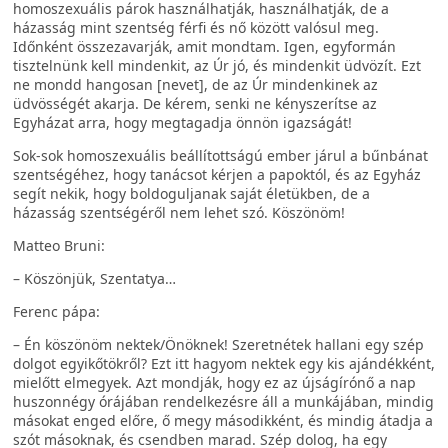
homoszexuális párok használhatják, használhatják, de a
házasság mint szentség férfi és nő között valósul meg.
Időnként összezavarják, amit mondtam. Igen, egyformán
tisztelnünk kell mindenkit, az Úr jó, és mindenkit üdvözít. Ezt
ne mondd hangosan [nevet], de az Úr mindenkinek az
üdvösségét akarja. De kérem, senki ne kényszerítse az
Egyházat arra, hogy megtagadja önnön igazságát!
Sok-sok homoszexuális beállítottságú ember járul a bűnbánat
szentségéhez, hogy tanácsot kérjen a papoktól, és az Egyház
segít nekik, hogy boldoguljanak saját életükben, de a
házasság szentségéről nem lehet szó. Köszönöm!
Matteo Bruni:
– Köszönjük, Szentatya…
Ferenc pápa:
– Én köszönöm nektek/Önöknek! Szeretnétek hallani egy szép
dolgot egyikőtökről? Ezt itt hagyom nektek egy kis ajándékként,
mielőtt elmegyek. Azt mondják, hogy ez az újságírónő a nap
huszonnégy órájában rendelkezésre áll a munkájában, mindig
másokat enged előre, ő megy másodikként, és mindig átadja a
szót másoknak, és csendben marad. Szép dolog, ha egy