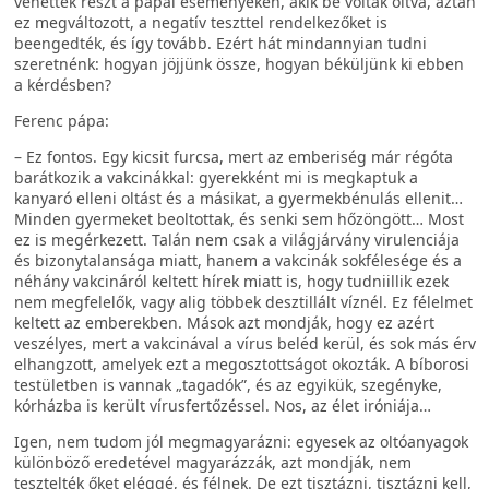
vehettek részt a pápai eseményeken, akik be voltak oltva, aztán
ez megváltozott, a negatív teszttel rendelkezőket is
beengedték, és így tovább. Ezért hát mindannyian tudni
szeretnénk: hogyan jöjjünk össze, hogyan béküljünk ki ebben
a kérdésben?
Ferenc pápa:
– Ez fontos. Egy kicsit furcsa, mert az emberiség már régóta
barátkozik a vakcinákkal: gyerekként mi is megkaptuk a
kanyaró elleni oltást és a másikat, a gyermekbénulás ellenit…
Minden gyermeket beoltottak, és senki sem hőzöngött… Most
ez is megérkezett. Talán nem csak a világjárvány virulenciája
és bizonytalansága miatt, hanem a vakcinák sokfélesége és a
néhány vakcináról keltett hírek miatt is, hogy tudniillik ezek
nem megfelelők, vagy alig többek desztillált víznél. Ez félelmet
keltett az emberekben. Mások azt mondják, hogy ez azért
veszélyes, mert a vakcinával a vírus beléd kerül, és sok más érv
elhangzott, amelyek ezt a megosztottságot okozták. A bíborosi
testületben is vannak „tagadók”, és az egyikük, szegényke,
kórházba is került vírusfertőzéssel. Nos, az élet iróniája…
Igen, nem tudom jól megmagyarázni: egyesek az oltóanyagok
különböző eredetével magyarázzák, azt mondják, nem
tesztelték őket eléggé, és félnek. De ezt tisztázni, tisztázni kell,