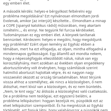
egy emberi élet.
A második kérdés: helyes-e bérgyilkost felbérelni egy
probléma megoldására? Ezt nyilvánosan elmondtam Jordi
Evolenak, amikor [az interjút] készítette… Elmondtam a minap
a COPE [spanyol katolikus rádió] műsorában, meg akartam
ismételni…, és ennyi. Ne tegyünk fel furcsa kérdéseket.
Tudományosan ez egy emberi élet. A könyvek tanítanak
bennünket. Kérdezem: helyes-e megölni, hogy megoldjunk
egy problémát? Ezért olyan kemény az Egyház ebben a
témában, mert ha ezt elfogadja, az olyan, mintha elfogadná a
mindennapos gyilkosságot. Egy államfő azt mondta nekem,
hogy a népességfogyás elkezdődött náluk, náluk van egy
korosztályhiány, mert azokban az években olyan engedékeny
abortusztörvény volt érvényben, hogy számítások szerint
hatmillió abortuszt hajtottak végre, és ez nagyon nagy
visszaesést okozott az ország társadalmában. Most térjünk
vissza ahhoz a személyhez, aki nincs a közösségben, ő nem
áldozhat, mert kívül van a közösségen, és ez nem büntetés.
„Nem, te kint vagy.” Az áldozás a közösséghez való csatlakozás.
De a probléma nem teológiai, ezt egyszerű belátni, a
probléma lelkipásztori: hogyan kezeljük mi, püspökök ezt az
elvet lelkipásztori szempontból. És ha megnézzük az Egyház
történetét, azt fogjuk látni, hogy valahányszor a püspökök nem