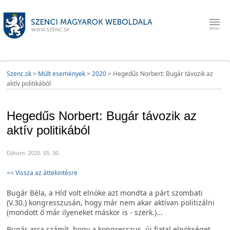
Szenc.sk
>
Múlt események
>
2020
>
Hegedűs Norbert: Bugár távozik az
aktív politikából
Hegedűs Norbert: Bugár távozik az
aktív politikából
Dátum: 2020. 05. 30.
<< Vissza az áttekintésre
Bugár Béla, a Híd volt elnöke azt mondta a párt szombati
(V.30.) kongresszusán, hogy már nem akar aktívan politizálni
(mondott ő már ilyeneket máskor is - szerk.)...
Bugár arra számít, hogy a kongresszus, új fiatal elnökséget