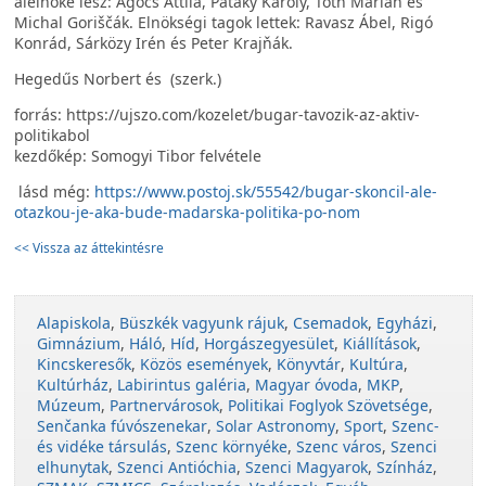
alelnöke lesz: Agócs Attila, Pataky Károly, Tóth Marián és
Michal Goriščák. Elnökségi tagok lettek: Ravasz Ábel, Rigó
Konrád, Sárközy Irén és Peter Krajňák.
Hegedűs Norbert és (szerk.)
forrás: https://ujszo.com/kozelet/bugar-tavozik-az-aktiv-
politikabol
kezdőkép: Somogyi Tibor felvétele
lásd még:
https://www.postoj.sk/55542/bugar-skoncil-ale-
otazkou-je-aka-bude-madarska-politika-po-nom
<< Vissza az áttekintésre
Alapiskola
,
Büszkék vagyunk rájuk
,
Csemadok
,
Egyházi
,
Gimnázium
,
Háló
,
Híd
,
Horgászegyesület
,
Kiállítások
,
Kincskeresők
,
Közös események
,
Könyvtár
,
Kultúra
,
Kultúrház
,
Labirintus galéria
,
Magyar óvoda
,
MKP
,
Múzeum
,
Partnervárosok
,
Politikai Foglyok Szövetsége
,
Senčanka fúvószenekar
,
Solar Astronomy
,
Sport
,
Szenc-
és vidéke társulás
,
Szenc környéke
,
Szenc város
,
Szenci
elhunytak
,
Szenci Antióchia
,
Szenci Magyarok
,
Színház
,