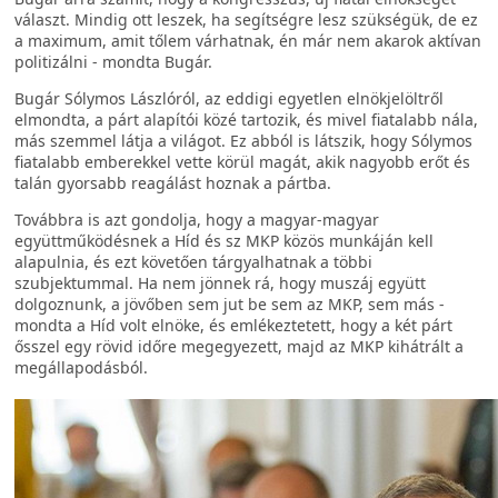
választ. Mindig ott leszek, ha segítségre lesz szükségük, de ez
a maximum, amit tőlem várhatnak, én már nem akarok aktívan
politizálni - mondta Bugár.
Bugár Sólymos Lászlóról, az eddigi egyetlen elnökjelöltről
elmondta, a párt alapítói közé tartozik, és mivel fiatalabb nála,
más szemmel látja a világot. Ez abból is látszik, hogy Sólymos
fiatalabb emberekkel vette körül magát, akik nagyobb erőt és
talán gyorsabb reagálást hoznak a pártba.
Továbbra is azt gondolja, hogy a magyar-magyar
együttműködésnek a Híd és sz MKP közös munkáján kell
alapulnia, és ezt követően tárgyalhatnak a többi
szubjektummal. Ha nem jönnek rá, hogy muszáj együtt
dolgoznunk, a jövőben sem jut be sem az MKP, sem más -
mondta a Híd volt elnöke, és emlékeztetett, hogy a két párt
ősszel egy rövid időre megegyezett, majd az MKP kihátrált a
megállapodásból.