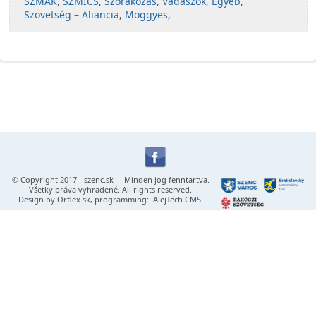
SZMAK
,
SZMICS
,
Szórakozás
,
Vadászok
,
Egyéb
,
Szövetség – Aliancia
,
Möggyes
,
© Copyright 2017 -
szenc.sk
– Minden jog fenntartva.
Všetky práva vyhradené. All rights reserved.
Design by
Orflex.sk
, programming:
AlejTech CMS
.