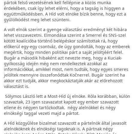
pártok felső vezetésének kell fellépnie a közös munka
érdekében, csak így lehet elérni, hogy a tagság is higgyen a
együttműködésben. A Híd volt elnöke bízik benne, hogy ezt a
gyűlölködést meg lehet szünteni.
A volt elnök szerint a gyenge választási eredményt két hibára
lehet visszavezetni. Elmondása szerint a Smerrel és SNS-szel
kötött koalícióba történő belépéskor számítottak rá, hogy
előkerül egy-egy csontváz, de úgy gondolták, hogy az emberek
megértik, hogy minden politikai párt a saját jelöltjéért felel.
Bugár a második hibaként azt nevezte meg, hogy a Kuciak-
gyilkosság idején még nem rendelkeztek azokkal az
információkkal, amikkel most, nem tudták, hogy egyes smeres
jelöltek mennyire összefonódtak Kočnerrel. Bugár szerint ha
akkor ezt tudják, akkor megkockáztatják akár az előrehozott
választást is.
Sólymos László lett a Most-Híd új elnöke. Róla korábban, külön
szavaztak, 23 igen szavazatot kapott egy ember szavazott
ellene és négyen tartózkodtak. négy alelnökkel és négy
elnökségi taggal vezeti majd a pártot.
A Híd közgyűlése bizalmat szavazott a pártelnök által javasolt
alelnököknek és elnökségi tagoknak is. A pártnak négy