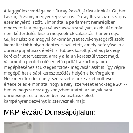
A taggyűlés vendége volt Duray Rezső, járási elnök és Gujber
László, Pozsony megyei képviselő is. Duray Rezső az országos
eseményekről szólt. Elmondta: a parlament nemrégiben
módosította a megyei választások szabályait, ezek után már
nem kétfordulós lesz a megyeelnök választás, hanem egy.
Gujber László a megyei önkormányzat tevékenységéről szólt,
kiemelte: több olyan döntés is született, amely befolyásolja a
dunasápújfalusiak életét is, többek között jóváhagytak egy
kerékpárút tervezetet, amely a falun keresztül vezet majd.
Valamint a pénteki ülésen elfogadták a körforgalom
megépítéséhez szükséges földek megvásárlását is, így végre
megépülhet a sápi kereszteződés helyén a körforgalom.
Neszméri Tünde a helyi szervezet elnöke az elmúlt évet
értékelte és elmondta, hogy a helyi szervezet elnöksége 2017-
ben is megszervez egy könyvbemutatót, az anyák napi
ünnepséget és a novemberi választások előtt
kampányrendezvényt is szerveznek majd.
MKP-évzáró Dunasápújfalun: