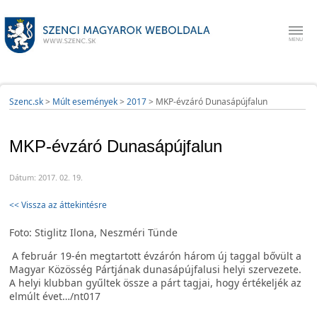
Szenc.sk
>
Múlt események
>
2017
>
MKP-évzáró Dunasápújfalun
MKP-évzáró Dunasápújfalun
Dátum: 2017. 02. 19.
<< Vissza az áttekintésre
Foto: Stiglitz Ilona, Neszméri Tünde
A
február 19-én megtartott évzárón három új taggal bővült a
Magyar Közösség Pártjának dunasápújfalusi helyi szervezete.
A helyi klubban gyűltek össze a párt tagjai, hogy értékeljék az
elmúlt évet…/nt017