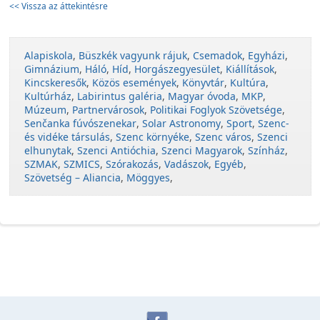
<< Vissza az áttekintésre
Alapiskola
,
Büszkék vagyunk rájuk
,
Csemadok
,
Egyházi
,
Gimnázium
,
Háló
,
Híd
,
Horgászegyesület
,
Kiállítások
,
Kincskeresők
,
Közös események
,
Könyvtár
,
Kultúra
,
Kultúrház
,
Labirintus galéria
,
Magyar óvoda
,
MKP
,
Múzeum
,
Partnervárosok
,
Politikai Foglyok Szövetsége
,
Senčanka fúvószenekar
,
Solar Astronomy
,
Sport
,
Szenc-
és vidéke társulás
,
Szenc környéke
,
Szenc város
,
Szenci
elhunytak
,
Szenci Antióchia
,
Szenci Magyarok
,
Színház
,
SZMAK
,
SZMICS
,
Szórakozás
,
Vadászok
,
Egyéb
,
Szövetség – Aliancia
,
Möggyes
,