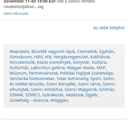
november 11-én 14:00-kor
volt a szenci temető
ravatalozójában…/ag
Szenci elhunytak
Az oldal tetejére
Alapiskola
,
Büszkék vagyunk rájuk
,
Csemadok
,
Egyházi
,
Gimnázium
,
Háló
,
Híd
,
Horgászegyesület
,
Kiállítások
,
Kincskeresők
,
Közös események
,
Könyvtár
,
Kultúra
,
Kultúrház
,
Labirintus galéria
,
Magyar óvoda
,
MKP
,
Múzeum
,
Partnervárosok
,
Politikai Foglyok Szövetsége
,
Senčanka fúvószenekar
,
Solar Astronomy
,
Sport
,
Szenc-
és vidéke társulás
,
Szenc környéke
,
Szenc város
,
Szenci
elhunytak
,
Szenci Antióchia
,
Szenci Magyarok
,
Színház
,
SZMAK
,
SZMICS
,
Szórakozás
,
Vadászok
,
Egyéb
,
Szövetség – Aliancia
,
Möggyes
,