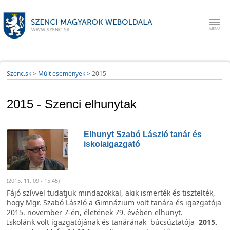
Szenc.sk
>
Múlt események
>
2015
2015 - Szenci elhunytak
Elhunyt Szabó László tanár és
iskolaigazgató
(2015. 11. 09 - 15:45)
Fájó szívvel tudatjuk mindazokkal, akik ismerték és tisztelték,
hogy Mgr. Szabó László a Gimnázium volt tanára és igazgatója
2015. november 7-én, életének 79. évében elhunyt.
Iskolánk volt igazgatójának és tanárának
búcsúztatója
2015.