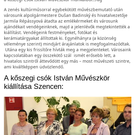
A zenés kultúrműsorral egybekötött művészbemutató után
városunk alpolgármestere Dušan Badinský és hivatalvezetője
Jarmila Répássyová átadta az emlékérmeket és városunk
ajándékait vendégeinknek, majd a jelenlévők megtekintették a
kiállítást. Vendégeink festményeket, fotókat és
kerámiatárgyakat állítottak ki. Egynéhányra (a közönség
véleménye szerint) mindjárt árajánlatok is megfogalmazódtak.
Utána egy kis frissítőre hívták meg a megjelenteket. Városaink
kapcsolatában egy összekötő szál
ismét
erősebb lett, a
hivatalos szintről áttevődött egy más – most művészeti szintre,
ami kiváltképpen üdvözlendő.
A kőszegi csók István Művészkör
kiállítása Szencen: