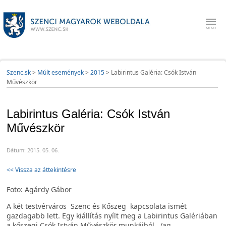
Szenc.sk
>
Múlt események
>
2015
>
Labirintus Galéria: Csók István
Művészkör
Labirintus Galéria: Csók István
Művészkör
Dátum: 2015. 05. 06.
<< Vissza az áttekintésre
Foto: Agárdy Gábor
A két testvérváros Szenc és Kőszeg kapcsolata ismét
gazdagabb lett. Egy kiállítás nyílt meg a Labirintus Galériában
a kőszegi Csók István Művészkör munkáiból…/ag