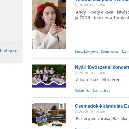
(2026. 08. 15 - 17:00)
Andy - Kvety a káva - kávé
(a ČSOB - bank és a Török-ut
l tetejére
Szenc környéke
-
Szenc város
-
Szen
Nyári fúvószenei koncer
(2026. 08. 29 - 19:00)
A kultúrház előtti téren
Kultúrház
-
Szenc város
Csemadok-kirándulás E
(2026. 09. 05 - 07:00)
Esztergom városa, Bazilika