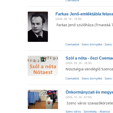
Csemadok
Farkas Jenő-emléktábla felav
(2026. 09. 18 - 18:30)
Farkas Jenő szülőháza (Trnavská 7
Csemadok
-
Szenc környéke
-
Szenc
Szól a nóta - őszi Csem
(2026. 09. 24 - 18:30)
Nosztalgia-vendéglő Szence
Csemadok
-
Szenc környéke
-
Szenc
Önkormányzati és megye
(2026. 10. 24 - 07:00)
Szenc város szavazókörzet
Szenc város
-
Szövetség – Aliancia