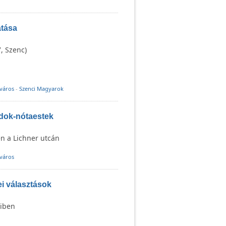
atása
, Szenc)
 város
-
Szenci Magyarok
adok-nótaestek
n a Lichner utcán
 város
i választások
eiben