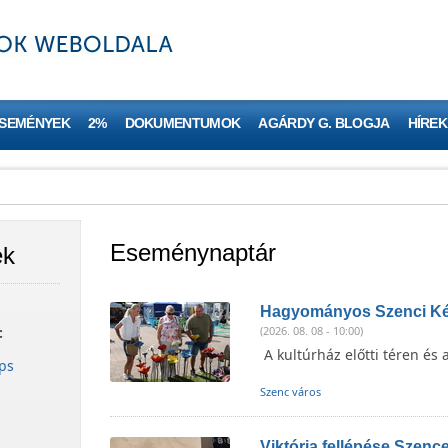
ESEMÉNYEK
2%
DOKUMENTUMOK
AGÁRDY G. BLOGJA
HÍREK
Eseménynaptár
ek
Hagyományos Szenci Ké
:
(2026. 08. 08 - 10:00)
A kultúrház előtti téren és 
ps
Szenc város
Viktória fellépése Szenc