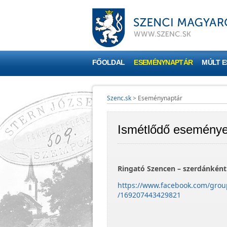
FŐOLDAL
ESEMÉNYNAPTÁR
MÚLT 
Szenc.sk
>
Eseménynaptár
Ismétlődő esemény
Ringató Szencen – szerdánként
https://www.facebook.com/grou
/169207443429821