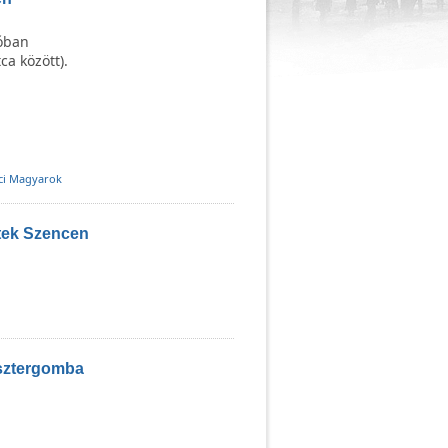
zóban
ca között).
ci Magyarok
tek Szencen
sztergomba