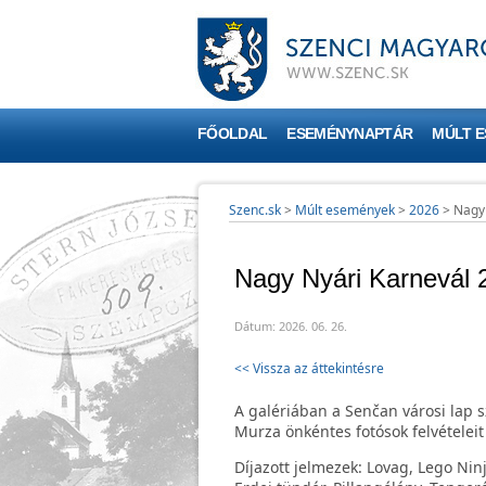
FŐOLDAL
ESEMÉNYNAPTÁR
MÚLT 
Szenc.sk
>
Múlt események
>
2026
>
Nagy 
Nagy Nyári Karnevál 
Dátum: 2026. 06. 26.
<< Vissza az áttekintésre
A galériában a Senčan városi lap 
Murza önkéntes fotósok felvételeit 
Díjazott jelmezek: Lovag, Lego Nin