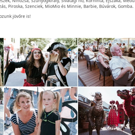
észek, Nindzsa, Szúnyogkirály, Sivatagi nő, Körhinta, Éjszaka, Medú
zás, Piroska, Szenciek, MioMio és Minnie, Barbie, Búvárok, Gomba.
ozunk jövőre is!