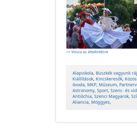
<< Vissza az áttekintésre
Alapiskola
,
Büszkék vagyunk rá
Kiállítások
,
Kincskeresők
,
Közös
óvoda
,
MKP
,
Múzeum
,
Partnerv
Astronomy
,
Sport
,
Szenc- és vid
Antióchia
,
Szenci Magyarok
,
Sz
Aliancia
,
Möggyes
,