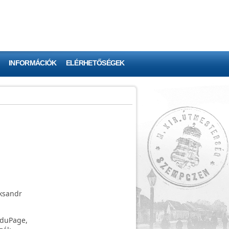
INFORMÁCIÓK
ELÉRHETŐSÉGEK
eksandr
EduPage,