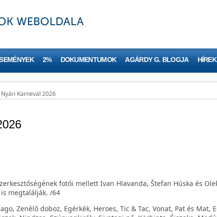
ESEMÉNYEK
2%
DOKUMENTUMOK
AGÁRDY G. BLOGJA
HÍREK
Nyári Karnevál 2026
2026
szerkesztőségének fotói mellett Ivan Hlavanda, Štefan Húska és Ol
is megtalálják. /64
jago, Zenélő doboz, Egérkék, Heroes, Tic & Tac, Vonat, Pat és Mat, 