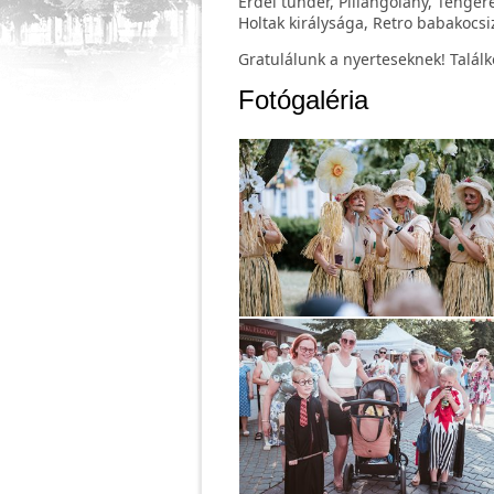
Erdei tündér, Pillangólány, Tenger
Holtak királysága, Retro babakocsi
Gratulálunk a nyerteseknek! Találk
Fotógaléria