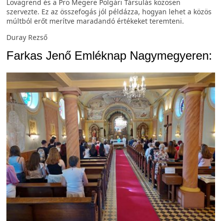
Lovagrend és a Pro Megere Polgári Társulás közösen
szervezte. Ez az összefogás jól példázza, hogyan lehet a közös
múltból erőt merítve maradandó értékeket teremteni.
Duray Rezső
Farkas Jenő Emléknap Nagymegyeren: