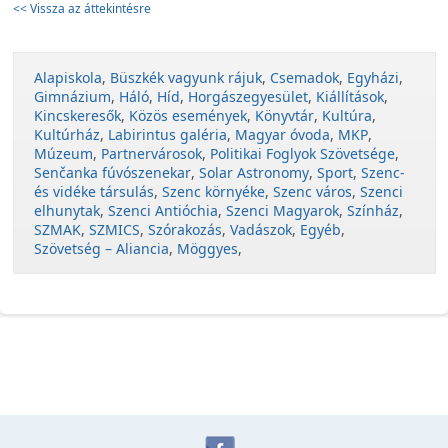
<< Vissza az áttekintésre
Alapiskola
,
Büszkék vagyunk rájuk
,
Csemadok
,
Egyházi
,
Gimnázium
,
Háló
,
Híd
,
Horgászegyesület
,
Kiállítások
,
Kincskeresők
,
Közös események
,
Könyvtár
,
Kultúra
,
Kultúrház
,
Labirintus galéria
,
Magyar óvoda
,
MKP
,
Múzeum
,
Partnervárosok
,
Politikai Foglyok Szövetsége
,
Senčanka fúvószenekar
,
Solar Astronomy
,
Sport
,
Szenc-
és vidéke társulás
,
Szenc környéke
,
Szenc város
,
Szenci
elhunytak
,
Szenci Antióchia
,
Szenci Magyarok
,
Színház
,
SZMAK
,
SZMICS
,
Szórakozás
,
Vadászok
,
Egyéb
,
Szövetség – Aliancia
,
Möggyes
,