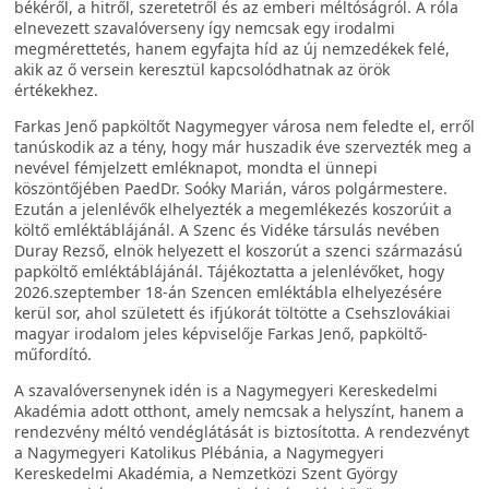
békéről, a hitről, szeretetről és az emberi méltóságról. A róla
elnevezett szavalóverseny így nemcsak egy irodalmi
megmérettetés, hanem egyfajta híd az új nemzedékek felé,
akik az ő versein keresztül kapcsolódhatnak az örök
értékekhez.
Farkas Jenő papköltőt Nagymegyer városa nem feledte el, erről
tanúskodik az a tény, hogy már huszadik éve szervezték meg a
nevével fémjelzett emléknapot, mondta el ünnepi
köszöntőjében PaedDr. Soóky Marián, város polgármestere.
Ezután a jelenlévők elhelyezték a megemlékezés koszorúit a
költő emléktáblájánál. A Szenc és Vidéke társulás nevében
Duray Rezső, elnök helyezett el koszorút a szenci származású
papköltő emléktáblájánál. Tájékoztatta a jelenlévőket, hogy
2026.szeptember 18-án Szencen emléktábla elhelyezésére
kerül sor, ahol született és ifjúkorát töltötte a Csehszlovákiai
magyar irodalom jeles képviselője Farkas Jenő, papköltő-
műfordító.
A szavalóversenynek idén is a Nagymegyeri Kereskedelmi
Akadémia adott otthont, amely nemcsak a helyszínt, hanem a
rendezvény méltó vendéglátását is biztosította. A rendezvényt
a Nagymegyeri Katolikus Plébánia, a Nagymegyeri
Kereskedelmi Akadémia, a Nemzetközi Szent György