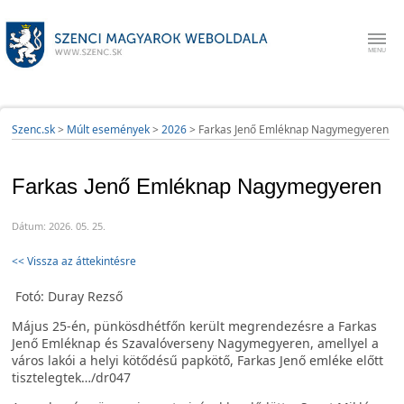
Szenc.sk
>
Múlt események
>
2026
>
Farkas Jenő Emléknap Nagymegyeren
Farkas Jenő Emléknap Nagymegyeren
Dátum: 2026. 05. 25.
<< Vissza az áttekintésre
Fotó: Duray Rezső
Május 25-én, pünkösdhétfőn került megrendezésre a Farkas
Jenő Emléknap és Szavalóverseny Nagymegyeren, amellyel a
város lakói a helyi kötődésű papkötő, Farkas Jenő emléke előtt
tisztelegtek…/dr047