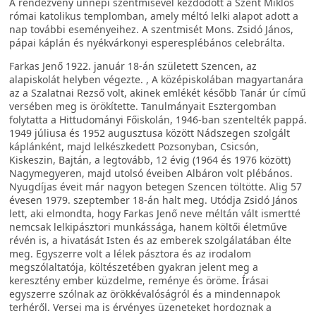
A rendezvény ünnepi szentmisével kezdődött a Szent Miklós
római katolikus templomban, amely méltó lelki alapot adott a
nap további eseményeihez. A szentmisét Mons. Zsidó János,
pápai káplán és nyékvárkonyi esperesplébános celebrálta.
Farkas Jenő 1922. január 18-án született Szencen, az
alapiskolát helyben végezte. , A középiskolában magyartanára
az a Szalatnai Rezső volt, akinek emlékét később Tanár úr című
versében meg is örökítette. Tanulmányait Esztergomban
folytatta a Hittudományi Főiskolán, 1946-ban szentelték pappá.
1949 júliusa és 1952 augusztusa között Nádszegen szolgált
káplánként, majd lelkészkedett Pozsonyban, Csicsón,
Kiskeszin, Bajtán, a legtovább, 12 évig (1964 és 1976 között)
Nagymegyeren, majd utolsó éveiben Albáron volt plébános.
Nyugdíjas éveit már nagyon betegen Szencen töltötte. Alig 57
évesen 1979. szeptember 18-án halt meg. Utódja Zsidó János
lett, aki elmondta, hogy Farkas Jenő neve méltán vált ismertté
nemcsak lelkipásztori munkássága, hanem költői életműve
révén is, a hivatását Isten és az emberek szolgálatában élte
meg. Egyszerre volt a lélek pásztora és az irodalom
megszólaltatója, költészetében gyakran jelent meg a
keresztény ember küzdelme, reménye és öröme. Írásai
egyszerre szólnak az örökkévalóságról és a mindennapok
terhéről. Versei ma is érvényes üzeneteket hordoznak a