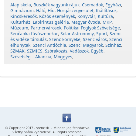
Alapiskola
,
Büszkék vagyunk rájuk
,
Csemadok
,
Egyházi
,
Gimnázium
,
Háló
,
Híd
,
Horgászegyesület
,
Kiállítások
,
Kincskeresők
,
Közös események
,
Könyvtár
,
Kultúra
,
Kultúrház
,
Labirintus galéria
,
Magyar óvoda
,
MKP
,
Múzeum
,
Partnervárosok
,
Politikai Foglyok Szövetsége
,
Senčanka fúvószenekar
,
Solar Astronomy
,
Sport
,
Szenc-
és vidéke társulás
,
Szenc környéke
,
Szenc város
,
Szenci
elhunytak
,
Szenci Antióchia
,
Szenci Magyarok
,
Színház
,
SZMAK
,
SZMICS
,
Szórakozás
,
Vadászok
,
Egyéb
,
Szövetség – Aliancia
,
Möggyes
,
© Copyright 2017 -
szenc.sk
– Minden jog fenntartva.
Všetky práva vyhradené. All rights reserved.