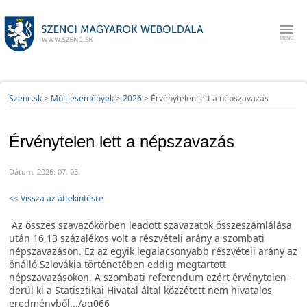
Szenc.sk
>
Múlt események
>
2026
>
Érvénytelen lett a népszavazás
Érvénytelen lett a népszavazás
Dátum: 2026. 07. 05.
<< Vissza az áttekintésre
Az összes szavazókörben leadott szavazatok összeszámlálása
után 16,13 százalékos volt a részvételi arány a szombati
népszavazáson. Ez az egyik legalacsonyabb részvételi arány az
önálló Szlovákia történetében eddig megtartott
népszavazásokon. A szombati referendum ezért érvénytelen–
derül ki a Statisztikai Hivatal által közzétett nem hivatalos
eredményből.../ag066