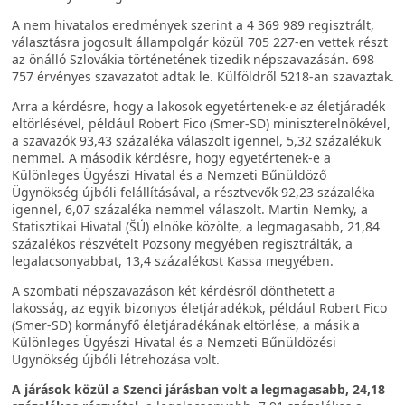
A nem hivatalos eredmények szerint a 4 369 989 regisztrált,
választásra jogosult állampolgár közül 705 227-en vettek részt
az önálló Szlovákia történetének tizedik népszavazásán. 698
757 érvényes szavazatot adtak le. Külföldről 5218-an szavaztak.
Arra a kérdésre, hogy a lakosok egyetértenek-e az életjáradék
eltörlésével, például Robert Fico (Smer-SD) miniszterelnökével,
a szavazók 93,43 százaléka válaszolt igennel, 5,32 százalékuk
nemmel. A második kérdésre, hogy egyetértenek-e a
Különleges Ügyészi Hivatal és a Nemzeti Bűnüldöző
Ügynökség újbóli felállításával, a résztvevők 92,23 százaléka
igennel, 6,07 százaléka nemmel válaszolt. Martin Nemky, a
Statisztikai Hivatal (ŠÚ) elnöke közölte, a legmagasabb, 21,84
százalékos részvételt Pozsony megyében regisztrálták, a
legalacsonyabbat, 13,4 százalékost Kassa megyében.
A szombati népszavazáson két kérdésről dönthetett a
lakosság, az egyik bizonyos életjáradékok, például Robert Fico
(Smer-SD) kormányfő életjáradékának eltörlése, a másik a
Különleges Ügyészi Hivatal és a Nemzeti Bűnüldözési
Ügynökség újbóli létrehozása volt.
A járások közül a Szenci járásban volt a legmagasabb, 24,18