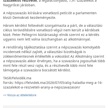
százalékos részvétel
, a legalacsonyabb, 7,91 százalékos a
Nagyrőcei járásban.
A népszavazás kiírására vonatkozó petíciót a parlamenten
kívüli Demokrati kezdeményezte.
Három kérdést feltevését szorgalmazta a párt, de a választási
ciklus lerövidítésére vonatkozó végül nem került a kérdések
közé. Peter Pellegrini köztársasági elnök szerint ez a kérdés
ugyanis nem lett volna összhangban az alkotmánnyal.
A rendőrség tájékoztatása szerint a népszavazás komolyabb
incidensek nélkül zajlott, a választási bizottságok is
zökkenőmentesnek értékelték a voksolást Az Alkotmány szerint
a népszavazás akkor érvényes, ha a szavazásra jogosultak több
mint fele részt vesz rajta, és a résztvevők több mint fele
támogatja a szavazásra bocsátott kérdést.
TASR/Felvidék.ma
forrás: https://felvidek.ma/2026/07/05/alig-haladta-meg-a-16-
szazalekot-a-reszveteli-arany-a-nepszavazason/
<< Vissza az áttekintésre