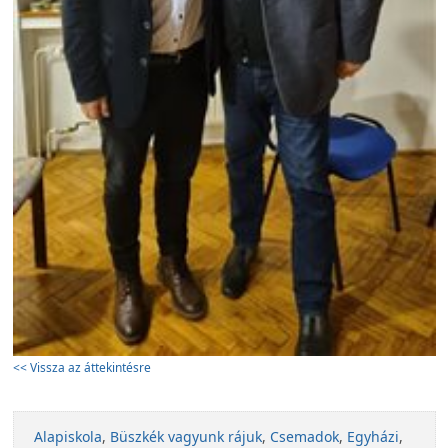
<< Vissza az áttekintésre
Alapiskola
,
Büszkék vagyunk rájuk
,
Csemadok
,
Egyházi
,