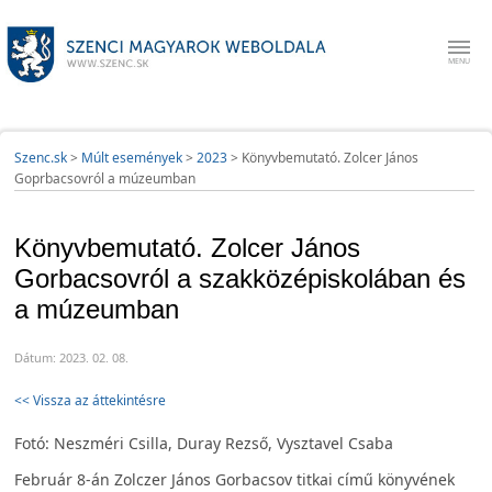
Szenc.sk
>
Múlt események
>
2023
>
Könyvbemutató. Zolcer János
Goprbacsovról a múzeumban
Könyvbemutató. Zolcer János
Gorbacsovról a szakközépiskolában és
a múzeumban
Dátum: 2023. 02. 08.
<< Vissza az áttekintésre
Fotó: Neszméri Csilla, Duray Rezső, Vysztavel Csaba
Február 8-án Zolczer János Gorbacsov titkai című könyvének