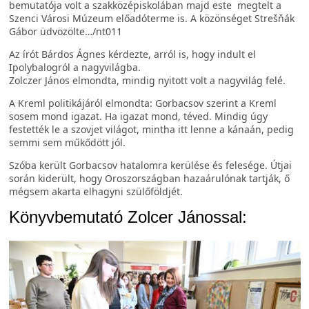
bemutatója volt a szakközépiskolában majd este megtelt a
Szenci Városi Múzeum előadóterme is. A közönséget Strešňák
Gábor üdvözölte…/nt011
Az írót Bárdos Ágnes kérdezte, arról is, hogy indult el
Ipolybalogról a nagyvilágba.
Zolczer János elmondta, mindig nyitott volt a nagyvilág felé.
A Kreml politikájáról elmondta: Gorbacsov szerint a Kreml
sosem mond igazat. Ha igazat mond, téved. Mindig úgy
festették le a szovjet világot, mintha itt lenne a kánaán, pedig
semmi sem műkődött jól.
Szóba került Gorbacsov hatalomra kerülése és felesége. Útjai
során kiderült, hogy Oroszországban hazaárulónak tartják, ő
mégsem akarta elhagyni szülőföldjét.
Könyvbemutató Zolcer Jánossal: