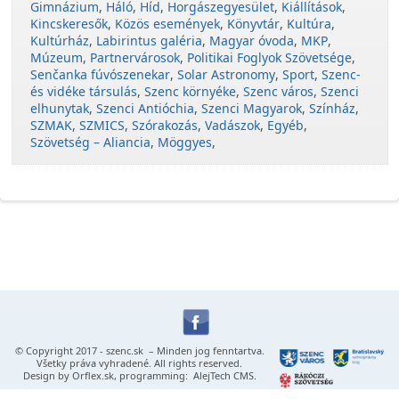
Gimnázium
,
Háló
,
Híd
,
Horgászegyesület
,
Kiállítások
,
Kincskeresők
,
Közös események
,
Könyvtár
,
Kultúra
,
Kultúrház
,
Labirintus galéria
,
Magyar óvoda
,
MKP
,
Múzeum
,
Partnervárosok
,
Politikai Foglyok Szövetsége
,
Senčanka fúvószenekar
,
Solar Astronomy
,
Sport
,
Szenc-
és vidéke társulás
,
Szenc környéke
,
Szenc város
,
Szenci
elhunytak
,
Szenci Antióchia
,
Szenci Magyarok
,
Színház
,
SZMAK
,
SZMICS
,
Szórakozás
,
Vadászok
,
Egyéb
,
Szövetség – Aliancia
,
Möggyes
,
© Copyright 2017 -
szenc.sk
– Minden jog fenntartva.
Všetky práva vyhradené. All rights reserved.
Design by
Orflex.sk
, programming:
AlejTech CMS
.