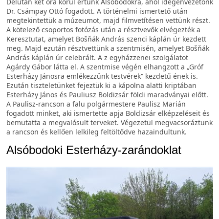
Délután két óra körül értünk Alsóbodokra, ahol idegenvezetőnk
Dr. Csámpay Ottó fogadott. A történelmi ismertető után
megtekintettük a múzeumot, majd filmvetítésen vettünk részt.
A kötelező csoportos fotózás után a résztvevők elvégezték a
Keresztutat, amelyet Bošňák András szenci káplán úr kezdett
meg. Majd ezután résztvettünk a szentmisén, amelyet Bošňák
András káplán úr celebrált. A z egyházzenei szolgálatot
Agárdy Gábor látta el. A szentmise végén elhangzott a „Gróf
Esterházy Jánosra emlékezzünk testvérek“ kezdetű ének is.
Ezután tiszteletünket fejeztük ki a kápolna alatti kriptában
Esterházy János és Pauliusz Boldizsár földi maradványai előtt.
A Paulisz-rancson a falu polgármestere Paulisz Marián
fogadott minket, aki ismertette apja Boldizsár elképzeléseit és
bemutatta a megvalósult terveket. Végezetül megvacsoráztunk
a rancson és kellően lelkileg feltöltődve hazaindultunk.
Alsóbodoki Esterházy-zarándoklat