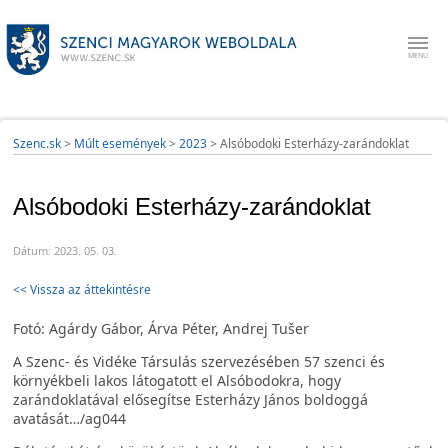
Szenc.sk
>
Múlt események
>
2023
>
Alsóbodoki Esterházy-zarándoklat
Alsóbodoki Esterházy-zarándoklat
Dátum: 2023. 05. 03.
<< Vissza az áttekintésre
Fotó: Agárdy Gábor, Árva Péter, Andrej Tušer
A Szenc- és Vidéke Társulás szervezésében 57 szenci és
környékbeli lakos látogatott el Alsóbodokra, hogy
zarándoklatával elősegítse Esterházy János boldoggá
avatását…/ag044