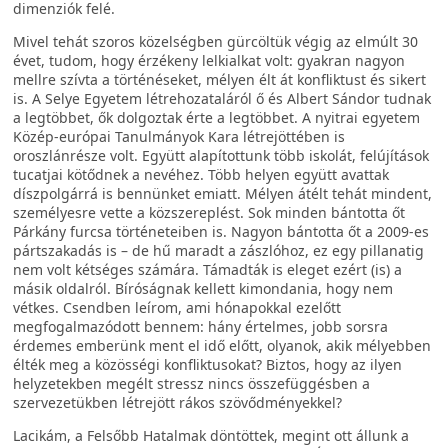
dimenziók felé.
Mivel tehát szoros közelségben gürcöltük végig az elmúlt 30
évet, tudom, hogy érzékeny lelkialkat volt: gyakran nagyon
mellre szívta a történéseket, mélyen élt át konfliktust és sikert
is. A Selye Egyetem létrehozataláról ő és Albert Sándor tudnak
a legtöbbet, ők dolgoztak érte a legtöbbet. A nyitrai egyetem
Közép-európai Tanulmányok Kara létrejöttében is
oroszlánrésze volt. Együtt alapítottunk több iskolát, felújítások
tucatjai kötődnek a nevéhez. Több helyen együtt avattak
díszpolgárrá is bennünket emiatt. Mélyen átélt tehát mindent,
személyesre vette a közszereplést. Sok minden bántotta őt
Párkány furcsa történeteiben is. Nagyon bántotta őt a 2009-es
pártszakadás is – de hű maradt a zászlóhoz, ez egy pillanatig
nem volt kétséges számára. Támadták is eleget ezért (is) a
másik oldalról. Bíróságnak kellett kimondania, hogy nem
vétkes. Csendben leírom, ami hónapokkal ezelőtt
megfogalmazódott bennem: hány értelmes, jobb sorsra
érdemes emberünk ment el idő előtt, olyanok, akik mélyebben
élték meg a közösségi konfliktusokat? Biztos, hogy az ilyen
helyzetekben megélt stressz nincs összefüggésben a
szervezetükben létrejött rákos szövődményekkel?
Lacikám, a Felsőbb Hatalmak döntöttek, megint ott állunk a