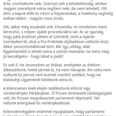
érte, szorítottunk neki. Szörnyű volt a tehetetlenség, amikor
nagyon szerettünk volna segíteni neki, de nem lehetett. Ott
állni a kapuk előtt és nézni a folyamatokat, a hatékony segítség
esélye nélkül – nagyon rossz érzés.
Ott, akkor még bizakodó volt. Elmondta, mi mindenen ment
keresztül, s milyen újabb procedúrákra vár. Az az igazság,
hogy jobb érzéssel jöttem el Szímőről, mint a nyáron
Szentpéterről, ahol a Pro Probitate díjátadáson vettünk részt.
Akkor pesszimistábbnak tűnt. Bár így, utólag, akár
figyelmeztető is lehett volna a szímői mondata: ne menj még.
Jó beszélgetni - hogy látod a jövőt?
Ez volt ő. Ha összeadom az órákat, amelyeket az életben
átbeszéltünk, hetek jönnek ki, ha nem hónapok. Ám soha nem
tudtunk tíz percet sem eszmét cserélni anélkül, hogy ne
közösségi ügyeinknél kötöttünk volna ki.
A kilencvenes évek elején találkoztunk először egy
rendezvényen Párkányban. Ő frissen kinevezett iskolaigazgató
volt, én frissen megválasztott parlamenti képviselő. Teli
voltunk energiával és reménykedéssel.
Kilencvennégyben örömmel nyugtáztam, hogy parlamenti