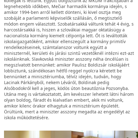
kollégák is lettünk. Együtt dolgoztunk az MKDM frakciójában a
legnehezebb időkben, Mečiar harmadik kormánya idején, s
amikor 1994-ben arról kellett dönteni, ki kivel osztja meg
szobáját a parlamenti képviselők szállásán, ő megtisztelő
módon engem választott. Szobatársakká váltunk tehát 4 évig, s
harcostársakká is, hiszen a szlovákiai magyar oktatásügy a
nacionalista kormány kiemelt célpontja lett. Őt is leváltották
iskolaigazgatóként, amikor ellenszegült a kormány primitív
rendelkezéseinek, számtalanszor voltunk együtt a
miniszternél, kerületi és járási szintű vezetőknél intézni ezt-azt
iskoláinknak. Slavkovská miniszter asszony néha öncélúan is
megszívatott bennünket: amikor Paulisz Boldizsár iskolájáért
lobbiztunk, szándékosan hétfő reggel nyolcra kéretett be
bennünket a minisztériumba, télvíz idején, tudván, hogy
Lacinak Párkányból, nekem Léváról, Boldinak pedig
Alsóbodokról kell a jeges, ködös úton beautóznia Pozsonyba.
Utána meg is vártakoztatott, ám kevésszer lehetett látni három
olyan boldog, fáradt és kialvatlan embert, akik mi voltunk,
amikor kilenc órakor elhagytuk a minisztérium épületét.
Örültünk, mert a miniszter asszony megadta az engedélyt az
iskola működtetésére.