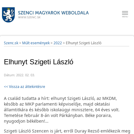
Szenc.sk
>
Múlt események
>
2022
>
Elhunyt Szigeti László
Elhunyt Szigeti László
Dátum: 2022. 02. 03.
<< Vissza az áttekintésre
A család tudatta a hírt: elhunyt Szigeti László, az MKDM,
később az MKP parlamenti képviselője, majd oktatási
államtitkára és később iskolaügyi minisztere, 64 éves volt.
Temetése február 8-án volt Párkányban. Béke poraira,
nyugodjon békében!…
Szigeti László Szencen is járt, erről Duray Rezső emlékezik meg