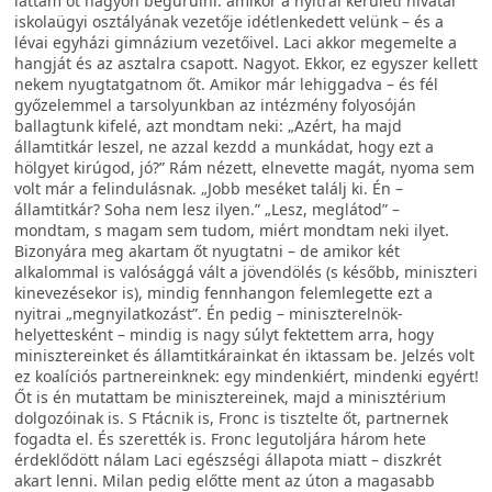
láttam őt nagyon begurulni: amikor a nyitrai kerületi hivatal
iskolaügyi osztályának vezetője idétlenkedett velünk – és a
lévai egyházi gimnázium vezetőivel. Laci akkor megemelte a
hangját és az asztalra csapott. Nagyot. Ekkor, ez egyszer kellett
nekem nyugtatgatnom őt. Amikor már lehiggadva – és fél
győzelemmel a tarsolyunkban az intézmény folyosóján
ballagtunk kifelé, azt mondtam neki: „Azért, ha majd
államtitkár leszel, ne azzal kezdd a munkádat, hogy ezt a
hölgyet kirúgod, jó?” Rám nézett, elnevette magát, nyoma sem
volt már a felindulásnak. „Jobb meséket találj ki. Én –
államtitkár? Soha nem lesz ilyen.” „Lesz, meglátod” –
mondtam, s magam sem tudom, miért mondtam neki ilyet.
Bizonyára meg akartam őt nyugtatni – de amikor két
alkalommal is valósággá vált a jövendölés (s később, miniszteri
kinevezésekor is), mindig fennhangon felemlegette ezt a
nyitrai „megnyilatkozást”. Én pedig – miniszterelnök-
helyettesként – mindig is nagy súlyt fektettem arra, hogy
minisztereinket és államtitkárainkat én iktassam be. Jelzés volt
ez koalíciós partnereinknek: egy mindenkiért, mindenki egyért!
Őt is én mutattam be minisztereinek, majd a minisztérium
dolgozóinak is. S Ftácnik is, Fronc is tisztelte őt, partnernek
fogadta el. És szerették is. Fronc legutoljára három hete
érdeklődött nálam Laci egészségi állapota miatt – diszkrét
akart lenni. Milan pedig előtte ment az úton a magasabb