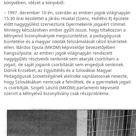
könyvében, idézet a könyvből:
– 1997. december 10-én,
szerdán az emberi jogok világnapján
15:30 órai kezdettel a Járási Hivatal (Szenc, Hollého 8) épülete
előtt nagygyűlést szerveztünk
Gyermekeink jogaiért
címmel.
Mintegy kétszázötven ember gyűlt össze, hogy tiltakozzon a
kétnyelvű bizonyítványok megszüntetése, a pedagógusok
büntetése és a magyar iskolák felszámolását célzó kísérletek
ellen. Bárdos Gyula (MKDM) képviselője bevezetőjében
hangsúlyozta: az emberi jogok világnapján rendezett
nagygyűlés résztvevői senkinek sem akarják csorbítani a
jogait, de saját jogaink csorbítását sem engedjük senkinek.
Dolník Erzsébet, az Együttélés és a Szlovákiai Magyar
Pedagógusok Szövetségének alelnöke sajnálatosnak nevezte,
hogy Szlovákiában nemcsak a felnőttek, de a gyermekek jogait
is csorbítják. Szigeti László (MKDM) parlamenti képviselő
szerint a kétnyelvű bizonyítvány csak részprobléma.