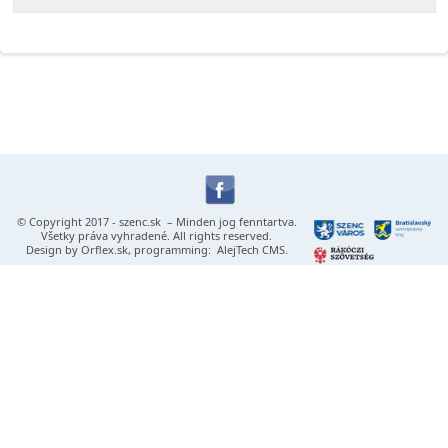
© Copyright 2017 -
szenc.sk
– Minden jog fenntartva.
Všetky práva vyhradené. All rights reserved.
Design by
Orflex.sk
, programming:
AlejTech CMS
.