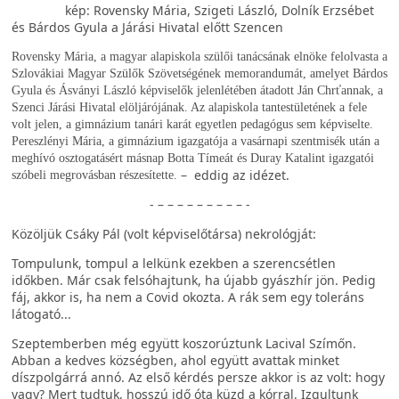
kép:
Rovensky Mária, Szigeti László, Dolník Erzsébet
és Bárdos Gyula a Járási Hivatal előtt Szencen
Rovensky Mária, a magyar alapiskola szülői tanácsának elnöke felolvasta a
Szlovákiai Magyar Szülők Szövetségének memorandumát, amelyet Bárdos
Gyula és Ásványi László képviselők jelenlétében átadott Ján Chrťannak, a
Szenci Járási Hivatal elöljárójának. Az alapiskola tantestületének a fele
volt jelen, a gimnázium tanári karát egyetlen pedagógus sem képviselte.
Pereszlényi Mária, a gimnázium igazgatója a vasárnapi szentmisék után a
meghívó osztogatásért másnap Botta Tímeát és Duray Katalint igazgatói
– eddig az idézet.
szóbeli megrovásban részesítette.
- – – – – – – – – – -
Közöljük Csáky Pál (volt képviselőtársa) nekrológját:
Tompulunk, tompul a lelkünk ezekben a szerencsétlen
időkben. Már csak felsóhajtunk, ha újabb gyászhír jön. Pedig
fáj, akkor is, ha nem a Covid okozta. A rák sem egy toleráns
látogató...
Szeptemberben még együtt koszorúztunk Lacival Szímőn.
Abban a kedves községben, ahol együtt avattak minket
díszpolgárrá annó. Az első kérdés persze akkor is az volt: hogy
vagy? Mert tudtuk, hosszú idő óta küzd a kórral. Izgultunk