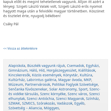
kapuk előtt és megint tehetetlenek vagyunk. Álljon itt azért a
lényeg: Szigeti László Valaki volt, Szigeti László erős nyomot
hagyott maga után a felvidéki magyar történetben. Köszönet
és tisztelet érte, nyugodj békében!
Csáky Pál
<< Vissza az áttekintésre
Alapiskola
,
Büszkék vagyunk rájuk
,
Csemadok
,
Egyházi
,
Gimnázium
,
Háló
,
Híd
,
Horgászegyesület
,
Kiállítások
,
Kincskeresők
,
Közös események
,
Könyvtár
,
Kultúra
,
Kultúrház
,
Labirintus galéria
,
Magyar óvoda
,
MKP
,
Múzeum
,
Partnervárosok
,
Politikai Foglyok Szövetsége
,
Senčanka fúvószenekar
,
Solar Astronomy
,
Sport
,
Szenc-
és vidéke társulás
,
Szenc környéke
,
Szenc város
,
Szenci
elhunytak
,
Szenci Antióchia
,
Szenci Magyarok
,
Színház
,
SZMAK
,
SZMICS
,
Szórakozás
,
Vadászok
,
Egyéb
,
Szövetség – Aliancia
,
Möggyes
,