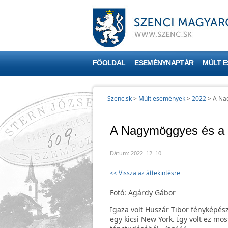
FŐOLDAL
ESEMÉNYNAPTÁR
MÚLT 
Szenc.sk
>
Múlt események
>
2022
>
A Nag
A Nagymöggyes és a S
Dátum: 2022. 12. 10.
<< Vissza az áttekintésre
Fotó: Agárdy Gábor
Igaza volt Huszár Tibor fényképészn
egy kicsi New York. Így volt ez mo