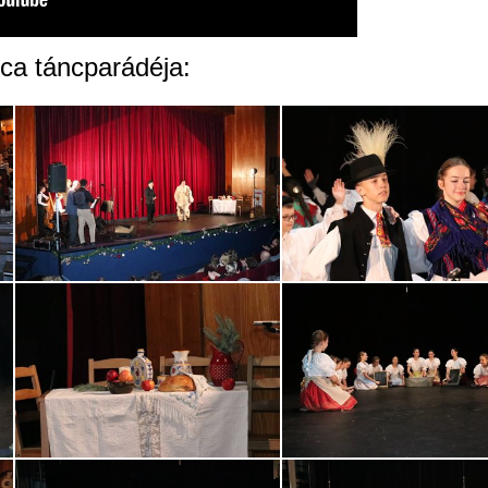
ca táncparádéja: