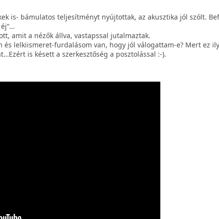
ek is- bámulatos teljesítményt nyújtottak, az akusztika jól szólt. Be
 éj“…
tt, amit a nézők állva, vastapssal jutalmaztak.
ltam és lelkiismeret-furdalásom van, hogy jól válogattam-e? Mert ez il
…Ezért is késett a szerkesztőség a posztolással :-).