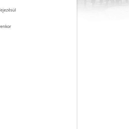
fejezésül
yenkor