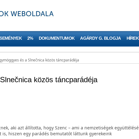
ESEMÉNYEK
2%
DOKUMENTUMOK
AGÁRDY G. BLOGJA
HÍREK
ymöggyes és a Slnečnica közös táncparádéja
lnečnica közös táncparádéja
ek, aki azt állította, hogy Szenc – ami a nemzetiségek együttélését
st is, hiszen egy parádés bemutatót láttunk gyerekeink