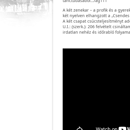
tánctudásából…/ag111
A két zenekar – a profik és a gyerek
két nyelven elhangzott a „Csendes
A két csapat csúcsteljesítményt ado
U.I.: (szerk.): 206 felvételt csiná
irdatlan nehéz és időrabló folyamat