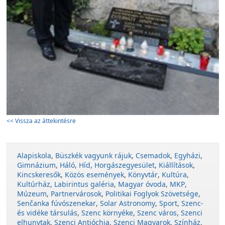
<< Vissza az áttekintésre
Alapiskola
,
Büszkék vagyunk rájuk
,
Csemadok
,
Egyházi
,
Gimnázium
,
Háló
,
Híd
,
Horgászegyesület
,
Kiállítások
,
Kincskeresők
,
Közös események
,
Könyvtár
,
Kultúra
,
Kultúrház
,
Labirintus galéria
,
Magyar óvoda
,
MKP
,
Múzeum
,
Partnervárosok
,
Politikai Foglyok Szövetsége
,
Senčanka fúvószenekar
,
Solar Astronomy
,
Sport
,
Szenc-
és vidéke társulás
,
Szenc környéke
,
Szenc város
,
Szenci
elhunytak
,
Szenci Antióchia
,
Szenci Magyarok
,
Színház
,