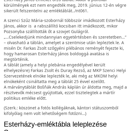
körülmények ezt nem engedték meg, 2019. június 12-én végre
sikerült felszentelni az emléktáblát../nt061.
A szenci Szűz Mária-szobornál többször imádkozott Esterházy
János, akkor is a rabszállító kocsiban itt imádkozott, mikor
Pozsonyba szállították őt a szovjet Gulágról.
„…Cselekedjünk mindannyian egyetértésben és szeretetben…“
– olvasható a táblán, amelyet a szentmise után lepleztek le. A
misén Dr. Farkas Zsolt szőgyéni plébános reményét fejezte ki,
hogy hamarosan Esterházy János boldoggá avatása is
megtörténik.
A táblát (amely a helyi plebánia engedélyével került
elhelyezésre) Farkas Zsolt és Duray Rezső, az MKP Szenci Helyi
Szervezetének elnöke leplezték le, aki még az MKDM helyi
elnökeként csináltatta meg a táblát 25 évvel ezelőtt.
A márványtáblát Bošňák András káplán úr áldotta meg, majd a
résztvevők mécsest gyújtottak, ezzel tisztelegtek a mártír
politikus emléke előtt.
(Szerk.: köszönet a fotós kollégáknak, kántori státuszomból
kifolyólag nem volt lehetőségem fotózni…)
Esterházy-emléktábla leleplezése