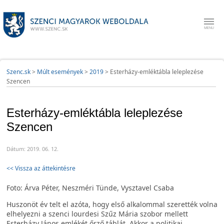
Szenc.sk
>
Múlt események
>
2019
>
Esterházy-emléktábla leleplezése
Szencen
Esterházy-emléktábla leleplezése
Szencen
Dátum: 2019. 06. 12.
<< Vissza az áttekintésre
Foto: Árva Péter, Neszméri Tünde, Vysztavel Csaba
Huszonöt év telt el azóta, hogy első alkalommal szerették volna
elhelyezni a szenci lourdesi Szűz Mária szobor mellett
Esterházy János emlékét őrző táblát. Akkor a politikai