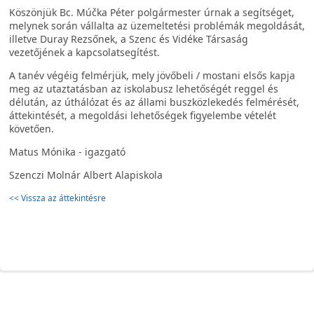
Köszönjük Bc. Múčka Péter polgármester úrnak a segítséget,
melynek során vállalta az üzemeltetési problémák megoldását,
illetve Duray Rezsőnek, a Szenc és Vidéke Társaság
vezetőjének a kapcsolatsegítést.
A tanév végéig felmérjük, mely jövőbeli / mostani elsős kapja
meg az utaztatásban az iskolabusz lehetőségét reggel és
délután, az úthálózat és az állami buszközlekedés felmérését,
áttekintését, a megoldási lehetőségek figyelembe vételét
követően.
Matus Mónika - igazgató
Szenczi Molnár Albert Alapiskola
<< Vissza az áttekintésre