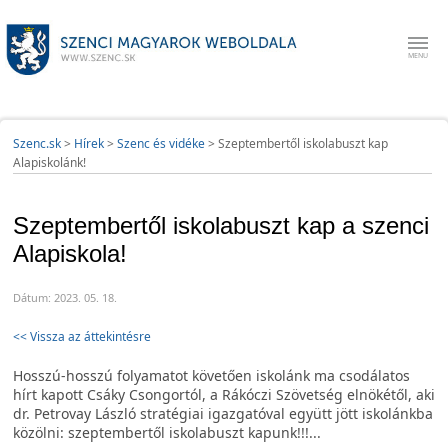
Szenc.sk
>
Hírek
>
Szenc és vidéke
>
Szeptembertől iskolabuszt kap
Alapiskolánk!
Szeptembertől iskolabuszt kap a szenci
Alapiskola!
Dátum: 2023. 05. 18.
<< Vissza az áttekintésre
Hosszú-hosszú folyamatot követően iskolánk ma csodálatos
hírt kapott Csáky Csongortól, a Rákóczi Szövetség elnökétől, aki
dr. Petrovay László stratégiai igazgatóval együtt jött iskolánkba
közölni: szeptembertől iskolabuszt kapunk!!!...