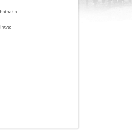
rhatnak a
intva: