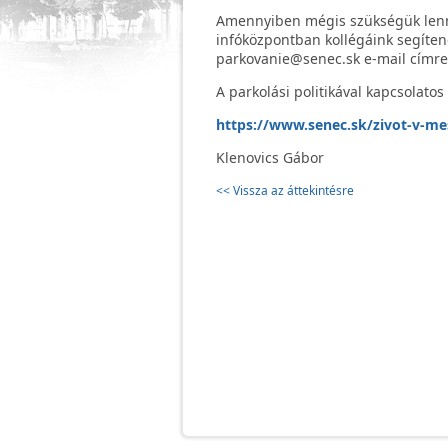
Amennyiben mégis szükségük lenne
infóközpontban kollégáink segítene
parkovanie@senec.sk e-mail címre
A parkolási politikával kapcsolatos
https://www.senec.sk/zivot-v-mes
Klenovics Gábor
<< Vissza az áttekintésre