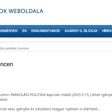
ESEMÉNYEK
2%
DOKUMENTUMOK
AGÁRDY G. BLOGJA
HÍREK
lási polotika Szencen
encen
szenci PARKOLÁSI POLITIKA kapcsán mától (2025.5.15.) lehet igénye
alon:
rcet vesz igénybe és (részben) magyar nyelven is elérhető...