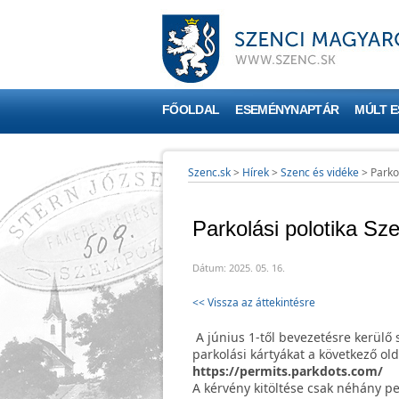
FŐOLDAL
ESEMÉNYNAPTÁR
MÚLT 
Szenc.sk
>
Hírek
>
Szenc és vidéke
>
Parko
Parkolási polotika Sz
Dátum: 2025. 05. 16.
<< Vissza az áttekintésre
A június 1-től bevezetésre kerülő 
parkolási kártyákat a következő old
https://permits.parkdots.com/
A kérvény kitöltése csak néhány pe