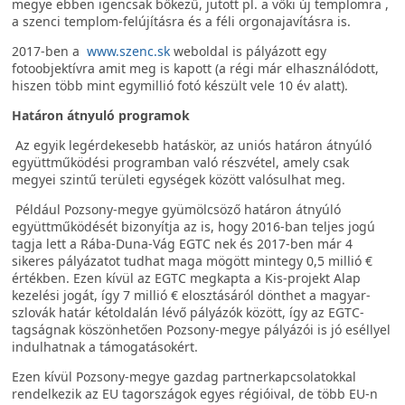
megye ebben igencsak bőkezű, jutott pl. a vőki új templomra ,
a szenci templom-felújításra és a féli orgonajavításra is.
2017-ben a
www.szenc.sk
weboldal is pályázott egy
fotoobjektívra amit meg is kapott (a régi már elhasználódott,
hiszen több mint egymillió fotó készült vele 10 év alatt).
Határon átnyuló programok
Az egyik legérdekesebb hatáskör, az uniós határon átnyúló
együttműködési programban való részvétel, amely csak
megyei szintű területi egységek között valósulhat meg.
Például Pozsony-megye gyümölcsöző határon átnyúló
együttműködését bizonyítja az is, hogy 2016-ban teljes jogú
tagja lett a Rába-Duna-Vág EGTC nek és 2017-ben már 4
sikeres pályázatot tudhat maga mögött mintegy 0,5 millió €
értékben. Ezen kívül az EGTC megkapta a Kis-projekt Alap
kezelési jogát, így 7 millió € elosztásáról dönthet a magyar-
szlovák határ kétoldalán lévő pályázók között, így az EGTC-
tagságnak köszönhetően Pozsony-megye pályázói is jó eséllyel
indulhatnak a támogatásokért.
Ezen kívül Pozsony-megye gazdag partnerkapcsolatokkal
rendelkezik az EU tagországok egyes régióival, de több EU-n