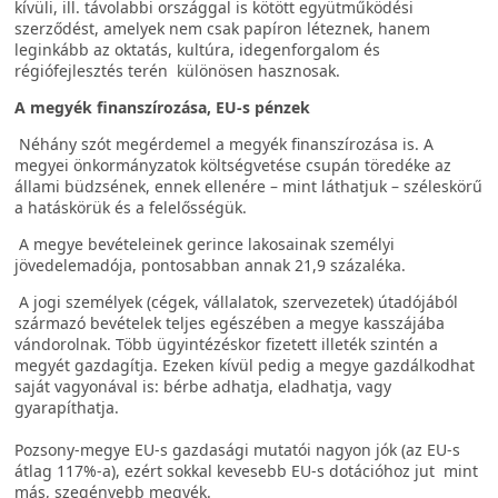
kívüli, ill. távolabbi országgal is kötött együtműködési
szerződést, amelyek nem csak papíron léteznek, hanem
leginkább az oktatás, kultúra, idegenforgalom és
régiófejlesztés terén különösen hasznosak.
A megyék finanszírozása
, EU-s pénzek
Néhány szót megérdemel a megyék finanszírozása is. A
megyei önkormányzatok költségvetése csupán töredéke az
állami büdzsének, ennek ellenére – mint láthatjuk – széleskörű
a hatáskörük és a felelősségük.
A megye bevételeinek gerince lakosainak személyi
jövedelemadója, pontosabban annak 21,9 százaléka.
A jogi személyek (cégek, vállalatok, szervezetek) útadójából
származó bevételek teljes egészében a megye kasszájába
vándorolnak. Több ügyintézéskor fizetett illeték szintén a
megyét gazdagítja. Ezeken kívül pedig a megye gazdálkodhat
saját vagyonával is: bérbe adhatja, eladhatja, vagy
gyarapíthatja.
Pozsony-megye EU-s gazdasági mutatói nagyon jók (az EU-s
átlag 117%-a), ezért sokkal kevesebb EU-s dotációhoz jut mint
más, szegényebb megyék.