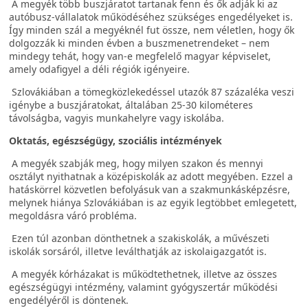
A megyék több buszjáratot tartanak fenn és ők adják ki az
autóbusz-vállalatok működéséhez szükséges engedélyeket is.
Így minden szál a megyéknél fut össze, nem véletlen, hogy ők
dolgozzák ki minden évben a buszmenetrendeket – nem
mindegy tehát, hogy van-e megfelelő magyar képviselet,
amely odafigyel a déli régiók igényeire.
Szlovákiában a tömegközlekedéssel utazók 87 százaléka veszi
igénybe a buszjáratokat, általában 25-30 kilométeres
távolságba, vagyis munkahelyre vagy iskolába.
Oktatás, egészségügy, szociális intézmények
A megyék szabják meg, hogy milyen szakon és mennyi
osztályt nyithatnak a középiskolák az adott megyében. Ezzel a
hatáskörrel közvetlen befolyásuk van a szakmunkásképzésre,
melynek hiánya Szlovákiában is az egyik legtöbbet emlegetett,
megoldásra váró probléma.
Ezen túl azonban dönthetnek a szakiskolák, a művészeti
iskolák sorsáról, illetve leválthatják az iskolaigazgatót is.
A megyék kórházakat is működtethetnek, illetve az összes
egészségügyi intézmény, valamint gyógyszertár működési
engedélyéről is döntenek.