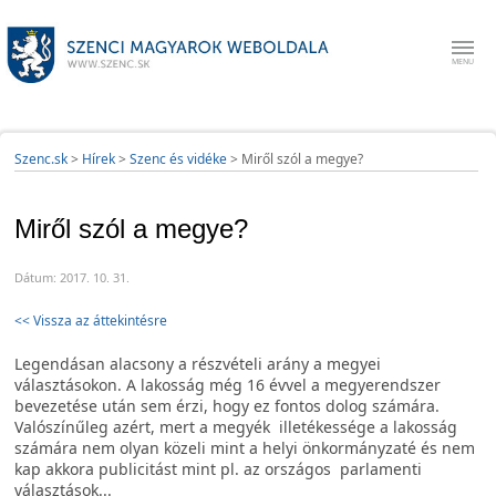
Szenc.sk
>
Hírek
>
Szenc és vidéke
>
Miről szól a megye?
Miről szól a megye?
Dátum: 2017. 10. 31.
<< Vissza az áttekintésre
Legendásan alacsony a részvételi arány a megyei
választásokon. A lakosság még 16 évvel a megyerendszer
bevezetése után sem érzi, hogy ez fontos dolog számára.
Valószínűleg azért, mert a megyék
illetékessége a lakosság
számára nem olyan közeli mint a helyi önkormányzaté és nem
kap akkora publicitást mint pl. az országos parlamenti
választások...