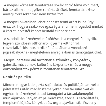
A megyei kórházak fenntartása sokáig forró téma volt, mert,
bár az állam a megyékre ruházta át őket, fenntartásukhoz
anyagi forrásokat már nem biztosított.
A megyei hivatalban lehet panaszt tenni azért is, ha úgy
érezzük, hogy a szakorvos igazságtalanul nem fogadott minket
a körzeti orvostól kapott beutaló ellenére sem.
A szociális intézmények működését is a megyék felügyelik,
legyen szó idősek otthonáról, gyermekotthonról,
reszocializációs intézetről. Sőt, általában a vonatkozó
jogszabályoknak megfelelően anyagiakban is támogatják őket.
Megyei hatáskör alá tartoznak a színházak, könyvtárak,
galériák, múzeumok, kulturális központok is, és a megyei
önkormányzatok pénzt is fordítanak fenntartásukra.
Dotációs politika
Minden megye kidolgozta saját dotációs politikáját, amivel a
pályáztatás után magánszemélyeket, civil társulásokat és
egyházi intézményeket tud támogatni a társadalomépítő
munkájukban, legyen az pl. művészet, szociális szolgáltatás,
templomfelújítás, könyvkiadás, orgonajavítás, stb. Pozsony-