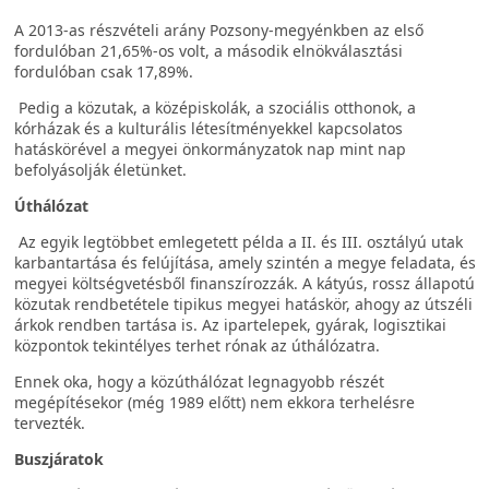
A 2013-as részvételi arány Pozsony-megyénkben az első
fordulóban 21,65%-os volt, a második elnökválasztási
fordulóban csak 17,89%.
Pedig a közutak, a középiskolák, a szociális otthonok, a
kórházak és a kulturális létesítményekkel kapcsolatos
hatáskörével a megyei önkormányzatok nap mint nap
befolyásolják életünket.
Úthálózat
Az egyik legtöbbet emlegetett példa a II. és III. osztályú utak
karbantartása és felújítása, amely szintén a megye feladata, és
megyei költségvetésből finanszírozzák. A kátyús, rossz állapotú
közutak rendbetétele tipikus megyei hatáskör, ahogy az útszéli
árkok rendben tartása is. Az ipartelepek, gyárak, logisztikai
központok tekintélyes terhet rónak az úthálózatra.
Ennek oka, hogy a közúthálózat legnagyobb részét
megépítésekor (még 1989 előtt) nem ekkora terhelésre
tervezték.
Buszjáratok