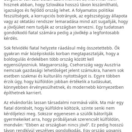
hisznek abban, hogy Szlovákia hosszú távon kiszámítható,
igazságos és fejlődő ország lehet. A folyamatos politikai
feszültségek, a korrupciós botrányok, az egészségügy állapota
vagy az oktatási rendszer lemaradása mind azt sugallják, hogy
a jövőjüket nem tudják az országban tervezni. Egy tudatosan
gondolkodó fiatal számára pedig a jövőkép a legfontosabb
kérdés.
Sok felvidéki fiatal helyzete ráadásul még összetettebb. Ők
gyakran már középiskolás korban megtapasztalják, hogy a
boldogulás érdekében több ország között kell
egyensúlyozniuk. Magyarország, Csehország vagy Ausztria
nemcsak gazdasági lehetőséget jelent számukra, hanem sok
esetben szakmai és kulturális nyitottságot is. Egyre többen
érzik úgy, hogy külföldön jobban értékelik a tudásukat,
könnyebben érvényesülhetnek, és modernebb környezetben
építhetnek karriert.
Az elvándorlás lassan társadalmi normává válik. Ma már egy
fiatal döntését, hogy külföldre költözik, szinte senki nem
kérdőjelezi meg. Sokszor egyenesen a szülők bátorítják
gyermekeiket arra, hogy próbáljanak szerencsét külföldön,
mondván: “Ebben az országban nincs jövő”. Ez pedig hosszú
távon rendkívül veszélyes gondolkodás. Egy ország ugyanis