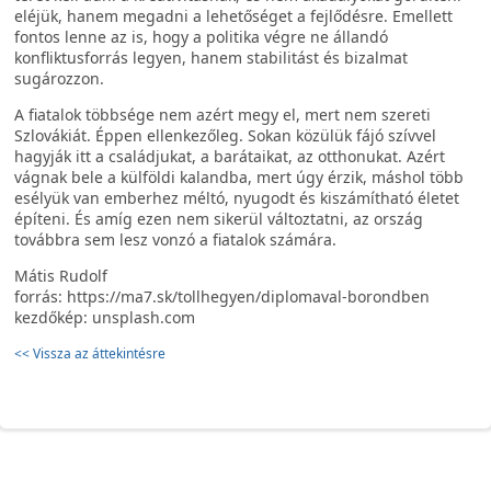
eléjük, hanem megadni a lehetőséget a fejlődésre. Emellett
fontos lenne az is, hogy a politika végre ne állandó
konfliktusforrás legyen, hanem stabilitást és bizalmat
sugározzon.
A fiatalok többsége nem azért megy el, mert nem szereti
Szlovákiát. Éppen ellenkezőleg. Sokan közülük fájó szívvel
hagyják itt a családjukat, a barátaikat, az otthonukat. Azért
vágnak bele a külföldi kalandba, mert úgy érzik, máshol több
esélyük van emberhez méltó, nyugodt és kiszámítható életet
építeni. És amíg ezen nem sikerül változtatni, az ország
továbbra sem lesz vonzó a fiatalok számára.
Mátis Rudolf
forrás: https://ma7.sk/tollhegyen/diplomaval-borondben
kezdőkép: unsplash.com
<< Vissza az áttekintésre