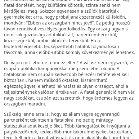
fiatal döntését, hogy külföldre költözik, szinte senki nem
kérdőjelezi meg. Sokszor egyenesen a szülők bátorítják
gyermekeiket arra, hogy próbáljanak szerencsét külföldön,
mondván: “Ebben az országban nincs jövő”. Ez pedig hosszú
távon rendkívül veszélyes gondolkodás. Egy ország ugyanis
nemcsak gazdasági adatokból áll, hanem emberekből,
közösségekből, ambíciókból és tervekből. Ha a
legtehetségesebb, legképzettebb fiatalok folyamatosan
távoznak, annak előbb-utóbb komoly következményei lehetnek.
De vajon mit lehetne tenni ez ellen? A válasz nem egyszerű, és
csupán politikai kampányokkal meg sem lehet oldani. A
fiataloknak nem csupán kedvezőbb bérezési feltételeket kell
biztosítani, hanem működő oktatást, kiszámítható
egészségügyet, elérhető lakhatást és olyan országot, ahol a
teljesítménynek valóban értéke van. A fiatal generáció nem vár
nagy csodákat, csupán azt szeretnék, hogy érdemes legyen az
országban maradni.
Szükség lenne arra is, hogy az állam végre egyenrangú
partnerként tekintsen a fiatalokra, ne pedig mintegy
statisztikai adat kezelje őket. Több támogatást kell nyújtani a
pályakezdőknek, kedvezőbb munkakörülményeket biztosítani,
teret kell adni a kreativitásnak, és nem akadályokat gördíteni