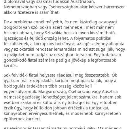
diplomával vagy szakmai tudással Ausztriában,
Németországban vagy Csehországban akár kétszer-háromszor
akkora fizetésre is számíthat.
De a probléma ennél mélyebb, és nem kizárólag az anyagi
dolgokról van szó. Sokan azért mennek el, mert már nem
hisznek abban, hogy Szlovákia hosszú távon kiszámítható,
igazságos és fejlődő ország lehet. A folyamatos politikai
feszültségek, a korrupciós botrányok, az egészségügy állapota
vagy az oktatási rendszer lemaradása mind azt sugallják, hogy
a jövőjüket nem tudják az országban tervezni. Egy tudatosan
gondolkodó fiatal számára pedig a jövőkép a legfontosabb
kérdés.
Sok felvidéki fiatal helyzete ráadásul még összetettebb. Ők
gyakran már középiskolás korban megtapasztalják, hogy a
boldogulás érdekében több ország között kell
egyensúlyozniuk. Magyarország, Csehország vagy Ausztria
nemcsak gazdasági lehetőséget jelent számukra, hanem sok
esetben szakmai és kulturális nyitottságot is. Egyre többen
érzik úgy, hogy külföldön jobban értékelik a tudásukat,
könnyebben érvényesülhetnek, és modernebb környezetben
építhetnek karriert.
Az elvándorlás lassan társadalmi normává válik. Ma már egy