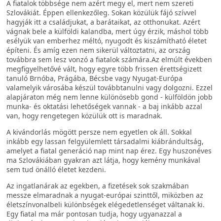
A fiatalok többsége nem azért megy el, mert nem szereti
Szlovákiát. Éppen ellenkezőleg. Sokan közülük fájó szívvel
hagyják itt a családjukat, a barátaikat, az otthonukat. Azért
vágnak bele a külföldi kalandba, mert úgy érzik, máshol több
esélyük van emberhez méltó, nyugodt és kiszámítható életet
építeni. És amíg ezen nem sikerül változtatni, az ország
továbbra sem lesz vonzó a fiatalok számára.Az elmúlt években
megfigyelhetővé vált, hogy egyre több frissen érettségizett
tanuló Brnóba, Prágába, Bécsbe vagy Nyugat-Európa
valamelyik városába készül továbbtanulni vagy dolgozni. Ezzel
alapjáraton még nem lenne különösebb gond - külföldön jobb
munka- és oktatási lehetőségek vannak - a baj inkább azzal
van, hogy rengetegen közülük ott is maradnak.
A kivándorlás mögött persze nem egyetlen ok áll. Sokkal
inkább egy lassan felgyülemlett társadalmi kiábrándultság,
amelyet a fiatal generáció nap mint nap érez. Egy huszonéves
ma Szlovákiában gyakran azt látja, hogy kemény munkával
sem tud önálló életet kezdeni.
Az ingatlanárak az egekben, a fizetések sok szakmában
messze elmaradnak a nyugat-európai szinttől, miközben az
életszínvonalbeli különbségek elégedetlenséget váltanak ki.
Egy fiatal ma már pontosan tudja, hogy ugyanazzal a