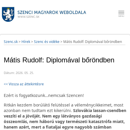
Szenc.sk
>
Hírek
>
Szenc és vidéke
>
Mátis Rudolf: Diplomával bőröndben
Mátis Rudolf: Diplomával bőröndben
Dátum: 2026. 05. 25.
<< Vissza az áttekintésre
Ezért is fogyatkozunk…nemcsak Szencen!
Ritkán kezdem borúlátó felütéssel a véleménycikkeimet, most
azonban nem tudtam ezt kikerülni.
Szlovákia lassan-csendben
veszíti el a jövőjét. Nem egy látványos gazdasági
összeomlás, nem háború vagy természeti katasztrófa miatt,
hanem azért, mert a fiataljai egyre nagyobb számban