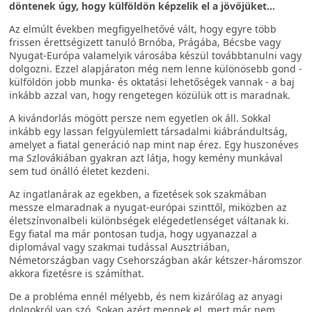
döntenek úgy, hogy külföldön képzelik el a jövőjüket…
Az elmúlt években megfigyelhetővé vált, hogy egyre több
frissen érettségizett tanuló Brnóba, Prágába, Bécsbe vagy
Nyugat-Európa valamelyik városába készül továbbtanulni vagy
dolgozni. Ezzel alapjáraton még nem lenne különösebb gond -
külföldön jobb munka- és oktatási lehetőségek vannak - a baj
inkább azzal van, hogy rengetegen közülük ott is maradnak.
A kivándorlás mögött persze nem egyetlen ok áll. Sokkal
inkább egy lassan felgyülemlett társadalmi kiábrándultság,
amelyet a fiatal generáció nap mint nap érez. Egy huszonéves
ma Szlovákiában gyakran azt látja, hogy kemény munkával
sem tud önálló életet kezdeni.
Az ingatlanárak az egekben, a fizetések sok szakmában
messze elmaradnak a nyugat-európai szinttől, miközben az
életszínvonalbeli különbségek elégedetlenséget váltanak ki.
Egy fiatal ma már pontosan tudja, hogy ugyanazzal a
diplomával vagy szakmai tudással Ausztriában,
Németországban vagy Csehországban akár kétszer-háromszor
akkora fizetésre is számíthat.
De a probléma ennél mélyebb, és nem kizárólag az anyagi
dolgokról van szó. Sokan azért mennek el, mert már nem