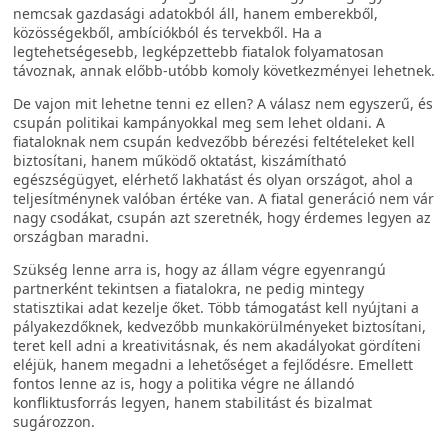
nemcsak gazdasági adatokból áll, hanem emberekből,
közösségekből, ambíciókból és tervekből. Ha a
legtehetségesebb, legképzettebb fiatalok folyamatosan
távoznak, annak előbb-utóbb komoly következményei lehetnek.
De vajon mit lehetne tenni ez ellen? A válasz nem egyszerű, és
csupán politikai kampányokkal meg sem lehet oldani. A
fiataloknak nem csupán kedvezőbb bérezési feltételeket kell
biztosítani, hanem működő oktatást, kiszámítható
egészségügyet, elérhető lakhatást és olyan országot, ahol a
teljesítménynek valóban értéke van. A fiatal generáció nem vár
nagy csodákat, csupán azt szeretnék, hogy érdemes legyen az
országban maradni.
Szükség lenne arra is, hogy az állam végre egyenrangú
partnerként tekintsen a fiatalokra, ne pedig mintegy
statisztikai adat kezelje őket. Több támogatást kell nyújtani a
pályakezdőknek, kedvezőbb munkakörülményeket biztosítani,
teret kell adni a kreativitásnak, és nem akadályokat gördíteni
eléjük, hanem megadni a lehetőséget a fejlődésre. Emellett
fontos lenne az is, hogy a politika végre ne állandó
konfliktusforrás legyen, hanem stabilitást és bizalmat
sugározzon.