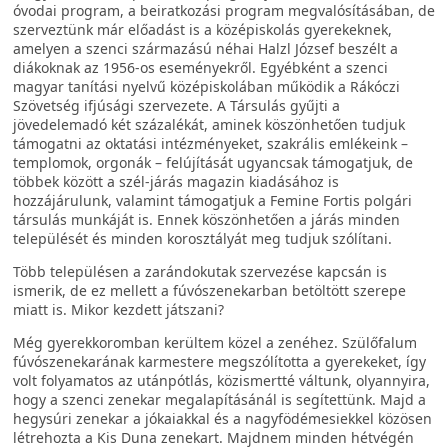
óvodai program, a beiratkozási program megvalósításában, de
szerveztünk már előadást is a középiskolás gyerekeknek,
amelyen a szenci származású néhai Halzl József beszélt a
diákoknak az 1956-os eseményekről. Egyébként a szenci
magyar tanítási nyelvű középiskolában működik a Rákóczi
Szövetség ifjúsági szervezete. A Társulás gyűjti a
jövedelemadó két százalékát, aminek köszönhetően tudjuk
támogatni az oktatási intézményeket, szakrális emlékeink –
templomok, orgonák – felújítását ugyancsak támogatjuk, de
többek között a szél-járás magazin kiadásához is
hozzájárulunk, valamint támogatjuk a Femine Fortis polgári
társulás munkáját is. Ennek köszönhetően a járás minden
települését és minden korosztályát meg tudjuk szólítani.
Több településen a zarándokutak szervezése kapcsán is
ismerik, de ez mellett a fúvószenekarban betöltött szerepe
miatt is. Mikor kezdett játszani?
Még gyerekkoromban kerültem közel a zenéhez. Szülőfalum
fúvószenekarának karmestere megszólította a gyerekeket, így
volt folyamatos az utánpótlás, közismertté váltunk, olyannyira,
hogy a szenci zenekar megalapításánál is segítettünk. Majd a
hegysúri zenekar a jókaiakkal és a nagyfödémesiekkel közösen
létrehozta a Kis Duna zenekart. Majdnem minden hétvégén