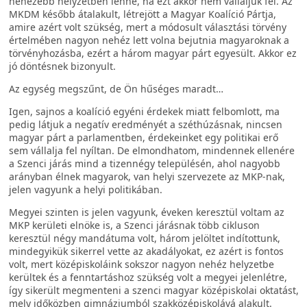
nehezebb helyzetben lenne, ha ezt akkor nem vállaljuk fel. Az
MKDM később átalakult, létrejött a Magyar Koalíció Pártja,
amire azért volt szükség, mert a módosult választási törvény
értelmében nagyon nehéz lett volna bejutnia magyaroknak a
törvényhozásba, ezért a három magyar párt egyesült. Akkor ez
jó döntésnek bizonyult.
Az egység megszűnt, de Ön hűséges maradt…
Igen, sajnos a koalíció egyéni érdekek miatt felbomlott, ma
pedig látjuk a negatív eredményét a széthúzásnak, nincsen
magyar párt a parlamentben, érdekeinket egy politikai erő
sem vállalja fel nyíltan. De elmondhatom, mindennek ellenére
a Szenci járás mind a tizennégy településén, ahol nagyobb
arányban élnek magyarok, van helyi szervezete az MKP-nak,
jelen vagyunk a helyi politikában.
Megyei szinten is jelen vagyunk, éveken keresztül voltam az
MKP kerületi elnöke is, a Szenci járásnak több cikluson
keresztül négy mandátuma volt, három jelöltet indítottunk,
mindegyikük sikerrel vette az akadályokat, ez azért is fontos
volt, mert középiskoláink sokszor nagyon nehéz helyzetbe
kerültek és a fenntartáshoz szükség volt a megyei jelenlétre,
így sikerült megmenteni a szenci magyar középiskolai oktatást,
mely időközben gimnáziumból szakközépiskolává alakult.