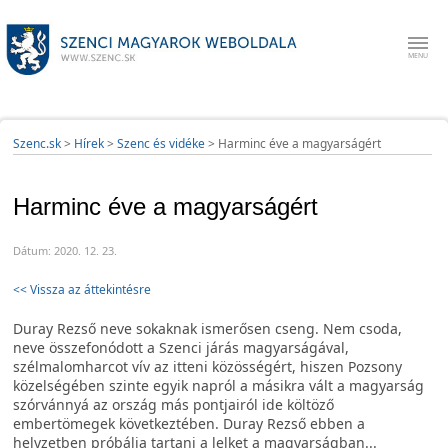
Szenc.sk
>
Hírek
>
Szenc és vidéke
>
Harminc éve a magyarságért
Harminc éve a magyarságért
Dátum: 2020. 12. 23.
<< Vissza az áttekintésre
Duray Rezső neve sokaknak ismerősen cseng. Nem csoda,
neve összefonódott a Szenci járás magyarságával,
szélmalomharcot vív az itteni közösségért, hiszen Pozsony
közelségében szinte egyik napról a másikra vált a magyarság
szórvánnyá az ország más pontjairól ide költöző
embertömegek következtében. Duray Rezső ebben a
helyzetben próbálja tartani a lelket a magyarságban...