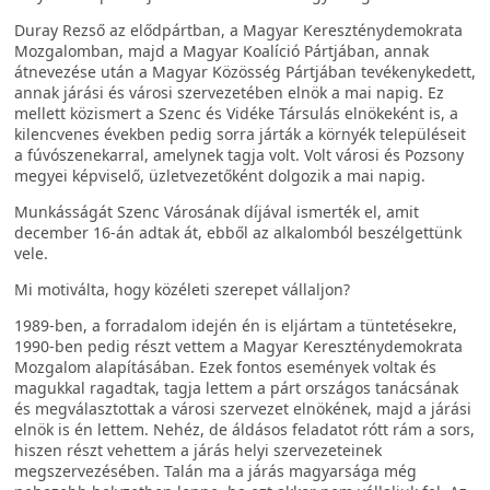
Duray Rezső az elődpártban, a Magyar Kereszténydemokrata
Mozgalomban, majd a Magyar Koalíció Pártjában, annak
átnevezése után a Magyar Közösség Pártjában tevékenykedett,
annak járási és városi szervezetében elnök a mai napig. Ez
mellett közismert a Szenc és Vidéke Társulás elnökeként is, a
kilencvenes években pedig sorra járták a környék településeit
a fúvószenekarral, amelynek tagja volt. Volt városi és Pozsony
megyei képviselő, üzletvezetőként dolgozik a mai napig.
Munkásságát Szenc Városának díjával ismerték el, amit
december 16-án adtak át, ebből az alkalomból beszélgettünk
vele.
Mi motiválta, hogy közéleti szerepet vállaljon?
1989-ben, a forradalom idején én is eljártam a tüntetésekre,
1990-ben pedig részt vettem a Magyar Kereszténydemokrata
Mozgalom alapításában. Ezek fontos események voltak és
magukkal ragadtak, tagja lettem a párt országos tanácsának
és megválasztottak a városi szervezet elnökének, majd a járási
elnök is én lettem. Nehéz, de áldásos feladatot rótt rám a sors,
hiszen részt vehettem a járás helyi szervezeteinek
megszervezésében. Talán ma a járás magyarsága még