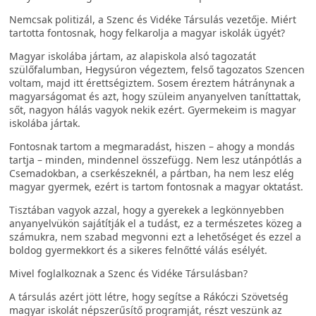
Nemcsak politizál, a Szenc és Vidéke Társulás vezetője. Miért
tartotta fontosnak, hogy felkarolja a magyar iskolák ügyét?
Magyar iskolába jártam, az alapiskola alsó tagozatát
szülőfalumban, Hegysúron végeztem, felső tagozatos Szencen
voltam, majd itt érettségiztem. Sosem éreztem hátránynak a
magyarságomat és azt, hogy szüleim anyanyelven taníttattak,
sőt, nagyon hálás vagyok nekik ezért. Gyermekeim is magyar
iskolába jártak.
Fontosnak tartom a megmaradást, hiszen – ahogy a mondás
tartja – minden, mindennel összefügg. Nem lesz utánpótlás a
Csemadokban, a cserkészeknél, a pártban, ha nem lesz elég
magyar gyermek, ezért is tartom fontosnak a magyar oktatást.
Tisztában vagyok azzal, hogy a gyerekek a legkönnyebben
anyanyelvükön sajátítják el a tudást, ez a természetes közeg a
számukra, nem szabad megvonni ezt a lehetőséget és ezzel a
boldog gyermekkort és a sikeres felnőtté válás esélyét.
Mivel foglalkoznak a Szenc és Vidéke Társulásban?
A társulás azért jött létre, hogy segítse a Rákóczi Szövetség
magyar iskolát népszerűsítő programját, részt veszünk az