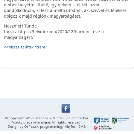
ember helyettesíthető, így nekem is el kell azon
gondolkodnom, ki lesz a méltó utódom, aki szívvel és lélekkel
dolgozik majd régiónk magyarságáért.
Neszméri Tünde
forrás: https://felvidek.ma/2020/12/harminc-eve-a-
magyarsagert/
<< Vissza az áttekintésre
© Copyright 2017 -
szenc.sk
– Minden jog fenntartva.
Všetky práva vyhradené. All rights reserved.
Design by
Orflex.sk
, programming:
AlejTech CMS
.