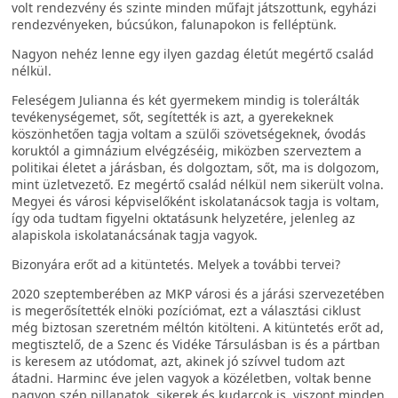
volt rendezvény és szinte minden műfajt játszottunk, egyházi
rendezvényeken, búcsúkon, falunapokon is felléptünk.
Nagyon nehéz lenne egy ilyen gazdag életút megértő család
nélkül.
Feleségem Julianna és két gyermekem mindig is tolerálták
tevékenységemet, sőt, segítették is azt, a gyerekeknek
köszönhetően tagja voltam a szülői szövetségeknek, óvodás
koruktól a gimnázium elvégzéséig, miközben szerveztem a
politikai életet a járásban, és dolgoztam, sőt, ma is dolgozom,
mint üzletvezető. Ez megértő család nélkül nem sikerült volna.
Megyei és városi képviselőként iskolatanácsok tagja is voltam,
így oda tudtam figyelni oktatásunk helyzetére, jelenleg az
alapiskola iskolatanácsának tagja vagyok.
Bizonyára erőt ad a kitüntetés. Melyek a további tervei?
2020 szeptemberében az MKP városi és a járási szervezetében
is megerősítették elnöki pozíciómat, ezt a választási ciklust
még biztosan szeretném méltón kitölteni. A kitüntetés erőt ad,
megtisztelő, de a Szenc és Vidéke Társulásban is és a pártban
is keresem az utódomat, azt, akinek jó szívvel tudom azt
átadni. Harminc éve jelen vagyok a közéletben, voltak benne
nagyon szép pillanatok, sikerek és kudarcok is, viszont minden