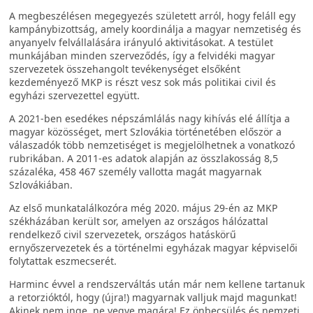
A megbeszélésen megegyezés született arról, hogy feláll egy
kampánybizottság, amely koordinálja a magyar nemzetiség és
anyanyelv felvállalására irányuló aktivitásokat. A testület
munkájában minden szerveződés, így a felvidéki magyar
szervezetek összehangolt tevékenységet elsőként
kezdeményező MKP is részt vesz sok más politikai civil és
egyházi szervezettel együtt.
A 2021-ben esedékes népszámlálás nagy kihívás elé állítja a
magyar közösséget, mert Szlovákia történetében először a
válaszadók több nemzetiséget is megjelölhetnek a vonatkozó
rubrikában. A 2011-es adatok alapján az összlakosság 8,5
százaléka, 458 467 személy vallotta magát magyarnak
Szlovákiában.
Az első munkatalálkozóra még 2020. május 29-én az MKP
székházában került sor, amelyen az országos hálózattal
rendelkező civil szervezetek, országos hatáskörű
ernyőszervezetek és a történelmi egyházak magyar képviselői
folytattak eszmecserét.
Harminc évvel a rendszerváltás után már nem kellene tartanuk
a retorzióktól, hogy (újra!) magyarnak valljuk majd magunkat!
Akinek nem inge, ne vegye magára! Ez önbecsülés és nemzeti