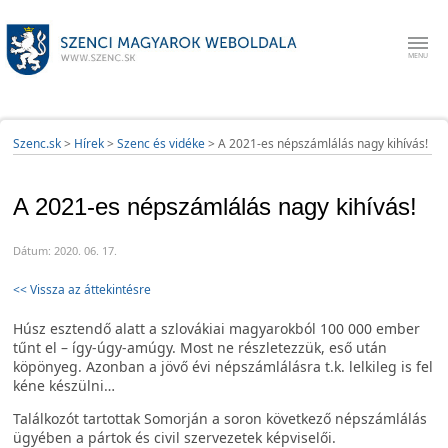
Szenc.sk
>
Hírek
>
Szenc és vidéke
>
A 2021-es népszámlálás nagy kihívás!
A 2021-es népszámlálás nagy kihívás!
Dátum: 2020. 06. 17.
<< Vissza az áttekintésre
Húsz esztendő alatt a szlovákiai magyarokból 100 000 ember
tűnt el – így-úgy-amúgy. Most ne részletezzük, eső után
köpönyeg. Azonban a jövő évi népszámlálásra t.k. lelkileg is fel
kéne készülni…
Találkozót tartottak Somorján a soron következő népszámlálás
ügyében a pártok és civil szervezetek képviselői.