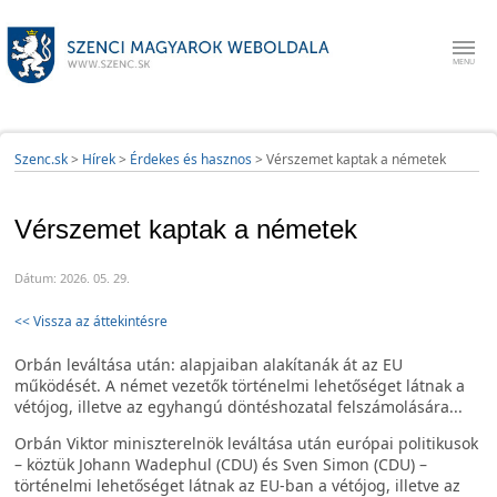
Szenc.sk
>
Hírek
>
Érdekes és hasznos
>
Vérszemet kaptak a németek
Vérszemet kaptak a németek
Dátum: 2026. 05. 29.
<< Vissza az áttekintésre
Orbán leváltása után: alapjaiban alakítanák át az EU
működését. A német vezetők történelmi lehetőséget látnak a
vétójog, illetve az egyhangú döntéshozatal felszámolására...
Orbán Viktor miniszterelnök leváltása után európai politikusok
– köztük Johann Wadephul (CDU) és Sven Simon (CDU) –
történelmi lehetőséget látnak az EU-ban a vétójog, illetve az