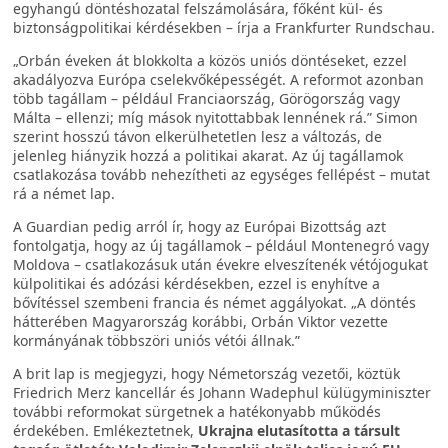
egyhangú döntéshozatal felszámolására, főként kül- és
biztonságpolitikai kérdésekben – írja a Frankfurter Rundschau.
„Orbán éveken át blokkolta a közös uniós döntéseket, ezzel
akadályozva Európa cselekvőképességét. A reformot azonban
több tagállam – például Franciaország, Görögország vagy
Málta – ellenzi; míg mások nyitottabbak lennének rá.” Simon
szerint hosszú távon elkerülhetetlen lesz a változás, de
jelenleg hiányzik hozzá a politikai akarat. Az új tagállamok
csatlakozása tovább nehezítheti az egységes fellépést – mutat
rá a német lap.
A Guardian pedig arról ír, hogy az Európai Bizottság azt
fontolgatja, hogy az új tagállamok – például Montenegró vagy
Moldova – csatlakozásuk után évekre elveszítenék vétójogukat
külpolitikai és adózási kérdésekben, ezzel is enyhítve a
bővítéssel szembeni francia és német aggályokat. „A döntés
hátterében Magyarország korábbi, Orbán Viktor vezette
kormányának többszöri uniós vétói állnak.”
A brit lap is megjegyzi, hogy Németország vezetői, köztük
Friedrich Merz kancellár és Johann Wadephul külügyminiszter
további reformokat sürgetnek a hatékonyabb működés
érdekében. Emlékeztetnek,
Ukrajna elutasította a társult