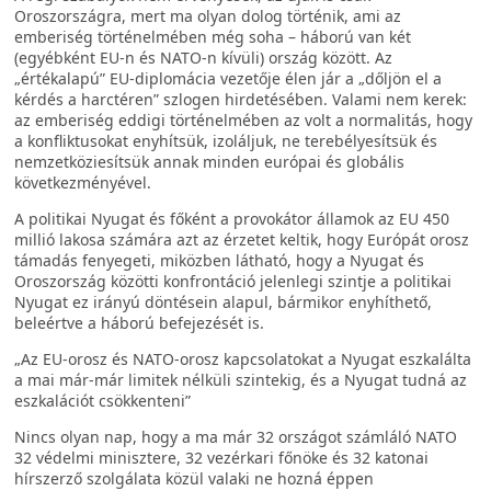
Oroszországra, mert ma olyan dolog történik, ami az
emberiség történelmében még soha – háború van két
(egyébként EU-n és NATO-n kívüli) ország között. Az
„értékalapú” EU-diplomácia vezetője élen jár a „dőljön el a
kérdés a harctéren” szlogen hirdetésében. Valami nem kerek:
az emberiség eddigi történelmében az volt a normalitás, hogy
a konfliktusokat enyhítsük, izoláljuk, ne terebélyesítsük és
nemzetköziesítsük annak minden európai és globális
következményével.
A politikai Nyugat és főként a provokátor államok az EU 450
millió lakosa számára azt az érzetet keltik, hogy Európát orosz
támadás fenyegeti, miközben látható, hogy a Nyugat és
Oroszország közötti konfrontáció jelenlegi szintje a politikai
Nyugat ez irányú döntésein alapul, bármikor enyhíthető,
beleértve a háború befejezését is.
„Az EU-orosz és NATO-orosz kapcsolatokat a Nyugat eszkalálta
a mai már-már limitek nélküli szintekig, és a Nyugat tudná az
eszkalációt csökkenteni”
Nincs olyan nap, hogy a ma már 32 országot számláló NATO
32 védelmi minisztere, 32 vezérkari főnöke és 32 katonai
hírszerző szolgálata közül valaki ne hozná éppen