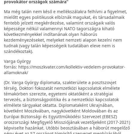
provokátor országok számára”
Ma még talán nem késő e mellékszálakra felhívni a figyelmet,
mielőtt egyes politikusok elbíznák magukat, és társadalmaik
fentebb jelzett megkérdezése, valamint országaik valós
képessége nélkül valamennyi NATO tagországra kiható
következményekkel indítanának olyan háborús
kezdeményezéseket, melyeket nemzeti alapon kezelni nem
tudnak (vagy talán képességeik tudatában eleve nem is
szándékoztak).
Varga György
forrás: https://moszkvater.com/kollektiv-vedelem-provokator-
allamoknak/
(Dr. Varga György diplomata, szakterülete a posztszovjet
térség. Doktori fokozatát nemzetközi kapcsolatok elmélete
témakörben szerezte, egyetemi oktatóként a stratégiai
tervezés, a biztonságpolitika és a nemzetközi kapcsolatok
elmélete tárgyakat oktatta. Diplomataként Ukrajnában,
követként Moszkvában, nagykövetként Moldovában és az
Európai Biztonsági és Együttműködési Szervezet (EBESZ)
oroszországi Megfigyelő Missziójának vezetőjeként (2017-2021)
képviselte hazánkat. Utóbbi beosztásában a háborút megelőző
négy évet az 57 országot tömörítő szervezet megbízásából