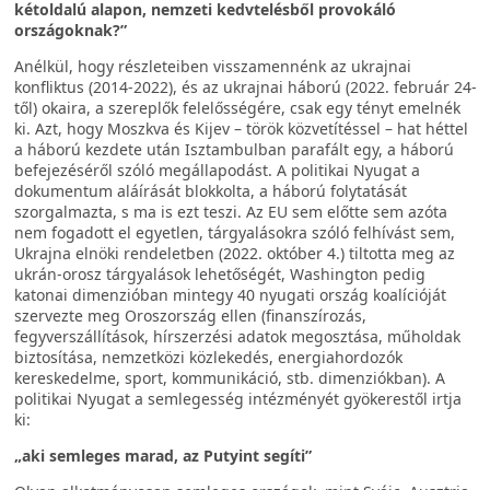
kétoldalú alapon, nemzeti kedvtelésből provokáló
országoknak?”
Anélkül, hogy részleteiben visszamennénk az ukrajnai
konfliktus (2014-2022), és az ukrajnai háború (2022. február 24-
től) okaira, a szereplők felelősségére, csak egy tényt emelnék
ki. Azt, hogy Moszkva és Kijev – török közvetítéssel – hat héttel
a háború kezdete után Isztambulban parafált egy, a háború
befejezéséről szóló megállapodást. A politikai Nyugat a
dokumentum aláírását blokkolta, a háború folytatását
szorgalmazta, s ma is ezt teszi. Az EU sem előtte sem azóta
nem fogadott el egyetlen, tárgyalásokra szóló felhívást sem,
Ukrajna elnöki rendeletben (2022. október 4.) tiltotta meg az
ukrán-orosz tárgyalások lehetőségét, Washington pedig
katonai dimenzióban mintegy 40 nyugati ország koalícióját
szervezte meg Oroszország ellen (finanszírozás,
fegyverszállítások, hírszerzési adatok megosztása, műholdak
biztosítása, nemzetközi közlekedés, energiahordozók
kereskedelme, sport, kommunikáció, stb. dimenziókban). A
politikai Nyugat a semlegesség intézményét gyökerestől irtja
ki:
„aki semleges marad, az Putyint segíti”