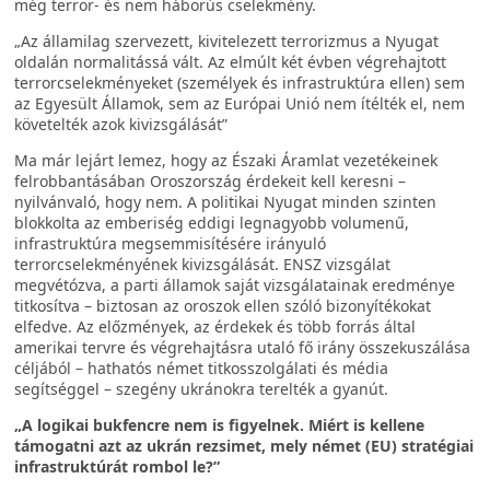
még terror- és nem háborús cselekmény.
„Az államilag szervezett, kivitelezett terrorizmus a Nyugat
oldalán normalitássá vált. Az elmúlt két évben végrehajtott
terrorcselekményeket (személyek és infrastruktúra ellen) sem
az Egyesült Államok, sem az Európai Unió nem ítélték el, nem
követelték azok kivizsgálását”
Ma már lejárt lemez, hogy az Északi Áramlat vezetékeinek
felrobbantásában Oroszország érdekeit kell keresni –
nyilvánvaló, hogy nem. A politikai Nyugat minden szinten
blokkolta az emberiség eddigi legnagyobb volumenű,
infrastruktúra megsemmisítésére irányuló
terrorcselekményének kivizsgálását. ENSZ vizsgálat
megvétózva, a parti államok saját vizsgálatainak eredménye
titkosítva – biztosan az oroszok ellen szóló bizonyítékokat
elfedve. Az előzmények, az érdekek és több forrás által
amerikai tervre és végrehajtásra utaló fő irány összekuszálása
céljából – hathatós német titkosszolgálati és média
segítséggel – szegény ukránokra terelték a gyanút.
„A logikai bukfencre nem is figyelnek. Miért is kellene
támogatni azt az ukrán rezsimet, mely német (EU) stratégiai
infrastruktúrát rombol le?”