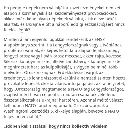
Ha pedig e népek nem vállalják a következményeket nemzeti
alapon a kormányaik által kezdeményezett provokációkért,
akkor miért kéne olyan népeknek vállalni, akik eleve békét
akartak, és Ukrajna előtt a háború eddigi eszkalációjáért nincs
felelősségük?
Minden állam egyenlő jogokkal rendelkezik az ENSZ
Alapokmánya szerint. Ha Lengyelországnak vagy Litvániának
problémái vannak, és képes kétoldalú alapon lejátszani egy
lengyel-orosz vagy litván-orosz meccset, akkor rajta, kövesse
Sikorski külügyminiszter, illetve Landsbergis külügyminiszter
meghirdetett harcias külpolitikáját, s vigyen be minél több
mélyütést Oroszországnak. Érdeklődéssel várjuk az
eredményt. Jó lenne viszont elkerülni a nemzeti szinten hozott
provokatív lépések okozta világszintű jajgatást, azt a helyzetet,
hogy „Oroszország megtámadta a NATO-tag Lengyelországot,
csapást mért litván célpontra, miután csapataik véletlenül
összetalálkoztak az ukrajnai harctéren. Azonnal méltó választ
kell adni a NATO-tagot megtámadó Oroszországnak a
Washingtoni Szerződés 5. cikkelye alapján, bevetve a NATO
teljes potenciálját.”
„Időben kell tisztázni, hogy nincs kollektív védelem