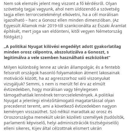
Nem sok elemzés jelent meg viszont a fő kérdésről. Olyan
szövetség tagjai vagyunk, ahol nem üldözendő a szövetség
tagja ellen terrorcselekményt elkövetni, ha a cél morálisan
igazolható – harc a Gonosz ellen minden dimenzióban. (Az
Egyesült Államok már 2019-től szankcionálta az Északi Áramlat
építését, mert joga van eldönteni, kitől vegyen Németország
földgázt.)
„A politikai Nyugat kilövési engedélyt adott gyakorlatilag
minden orosz célpontra, abszolutizálva a Gonoszt, s
legitimálva a vele szemben használható eszközöket”
Milyen különbség lenne az ukrán állampolgár, és a fentebb
felsorolt országok hasonló folyamatokon átment lakosainak
motivációi között, ha az agresszorhoz való viszonyukat
vizsgáljuk? Semmi, s nem is merült fel érv az elmúlt
évtizedekben, hogy morálisan vagy ténylegesen
támogathatóak lennének terrorcselekmények. A politikai
Nyugat a jelenlegi elnéző/támogató magatartással olyan
precedenst teremt, ami a következő évtizedekben nagyon
keményen visszaüthet. Szó nélkül maradtak az orosz és
Oroszországba menekült ukrán közéleti személyek (tudósítók,
parlamenti képviselő, helyi adminisztrációk tisztségviselői)
elleni sikeres, Kijev által célzottnak elismert ukrán