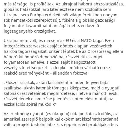
más térségei is profitáltak. Az ukrajnai háború abszolutizálása,
globális hatásokkal járó kiterjesztése nem szolgálta sem
Ukrajna, sem Európa érdekeit, sőt világméretekben nagyon
sok nemzetközi szereplőt sújt, főként a globális gazdasági
folyamatok kiszámíthatatlanságát nehezen kezelő
legszegényebb országokat.
Ukrajna nem volt, és ma sem az EU és a NATO tagja. Ezen
integrációs szervezetek saját döntés alapján vezényelték
harcba tagországaikat, önként léptek be az Oroszország elleni
háború különböző dimenzióiba, részvételük szintjét
folyamatosan emelve, s ezzel saját hangoztatott
veszélyeztetettségüket – a logikus módon várható orosz
reakció eredményeként – állandóan fokozva.
„Először sisakok, aztán lassanként minden fegyverfajta
szállítása, ukrán katonák tömeges kiképzése, majd a nyugati
katonák részvételének meghirdetése, illetve a már ott lévők
részvételének elismerése jelentős szintemelést mutat, az
eszkalációs spirál működik”
Az eredmény nyugati (és ukrajnai) oldalon katasztrofális, az
amerikai szereplő belpolitikai okok miatt kiszámíthatatlanná
vált, a projekt bedőlni látszik, s éppen ezért próbálják a terv