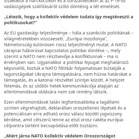
sisakoktól a harckocsikon és a sorozatvetőkön át az F-16-os
vadászgépek szállításáról szóló döntésig a tét emelését.
„Létezik, hogy a kollektív védelem tudata így megtéveszti a
politikusokat?”
Az EU gazdasági teljesítménye – hála a szankciós politikának –
világméretekben visszaesett. „Európa mozdonya”,
Németország különösen rossz teljesítményt mutat. A NATO
ukrajnai háborúval kapcsolatos politikai döntése –, mely
szerint a NATO nem résztvevője a konfliktusnak – ma is
érvényben van. Ugyanakkor a politikai Nyugat meghatározó
képviselői, köztük a NATO főtitkár folyamatosan biztatják a
tagországokat Ukrajna támogatására, nem húzva határokat a
támogatás, és a katonai részvétel szintjei között. A helyzet
felemás, és az utóbbi hetek kommunikációja alapján az
ellentmondások oldására nem sok remény látszik.
Ezen ellentmondások talán legfontosabbika a tagállami
szinten végrehajtott, deklaráltan oroszellenes lépések és a
potenciálisan erre adható orosz válasz közötti jogviszony
kérdése, amit célszerű lenne az első orosz rakéta európai
célpontra történt becsapódása előtt tisztázni.
„Miért járna NATO kollektív védelem Oroszországot