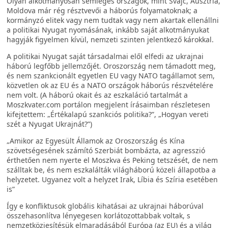
Olyan alkotmányosan semleges országok, mint Svájc, Ausztria,
Moldova már rég résztvevői a háborús folyamatoknak; a
kormányzó elitek vagy nem tudtak vagy nem akartak ellenállni
a politikai Nyugat nyomásának, inkább saját alkotmányukat
hagyják figyelmen kívül, nemzeti szinten jelentkező károkkal.
A politikai Nyugat saját társadalmai elől elfedi az ukrajnai
háború legfőbb jellemzőjét. Oroszország nem támadott meg,
és nem szankcionált egyetlen EU vagy NATO tagállamot sem,
közvetlen ok az EU és a NATO országok háborús részvételére
nem volt. (A háború okait és az eszkaláció tartalmát a
Moszkvater.com portálon megjelent írásaimban részletesen
kifejtettem: „Értékalapú szankciós politika?”, „Hogyan vereti
szét a Nyugat Ukrajnát?”)
„Amikor az Egyesült Államok az Oroszország és Kína
szövetségesének számító Szerbiát bombázta, az agresszió
érthetően nem nyerte el Moszkva és Peking tetszését, de nem
szálltak be, és nem eszkalálták világháború közeli állapotba a
helyzetet. Ugyanez volt a helyzet Irak, Líbia és Szíria esetében
is”
Így e konfliktusok globális kihatásai az ukrajnai háborúval
összehasonlítva lényegesen korlátozottabbak voltak, s
nemzetköziesítésük elmaradásából Európa (az EU) és a világ