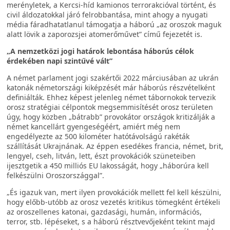
merényletek, a Kercsi-híd kamionos terrorakcióval történt, és
civil áldozatokkal járó felrobbantása, mint ahogy a nyugati
média fáradhatatlanul támogatja a háború „az oroszok maguk
alatt lövik a zaporozsjei atomerőművet” című fejezetét is.
„A nemzetközi jogi határok lebontása háborús célok
érdekében napi szintűvé vált”
A német parlament jogi szakértői 2022 márciusában az ukrán
katonák németországi kiképzését már háborús részvételként
definiálták. Ehhez képest jelenleg német tábornokok tervezik
orosz stratégiai célpontok megsemmisítését orosz területen
úgy, hogy közben „bátrabb” provokátor országok kritizálják a
német kancellárt gyengeségéért, amiért még nem
engedélyezte az 500 kilométer hatótávolságú rakéták
szállítását Ukrajnának. Az éppen esedékes francia, német, brit,
lengyel, cseh, litván, lett, észt provokációk szüneteiben
ijesztgetik a 450 milliós EU lakosságát, hogy „háborúra kell
felkészülni Oroszországgal”.
„És igazuk van, mert ilyen provokációk mellett fel kell készülni,
hogy előbb-utóbb az orosz vezetés kritikus tömegként értékeli
az oroszellenes katonai, gazdasági, humán, információs,
terror, stb. lépéseket, s a háború résztvevőjeként tekint majd