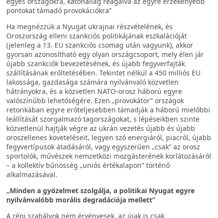
egyes országokra, katonailag reagálva az egyre érzékenyebb
pontokat támadó provokációkra”
Ha megnézzük a Nyugat ukrajnai részvételének, és
Oroszország elleni szankciós politikájának eszkalációját
(jelenleg a 13. EU szankciós csomag után vagyunk), akkor
gyorsan azonosítható egy olyan országcsoport, mely élen jár
újabb szankciók bevezetésének, és újabb fegyverfajták
szállításának erőltetésében. Tekintet nélkül a 450 milliós EU
lakossága, gazdasága számára nyilvánvaló közvetlen
hátrányokra, és a közvetlen NATO-orosz háború egyre
valószínűbb lehetőségére. Ezen „provokátor” országok
retorikában egyre erőteljesebben támadják a háború mielőbbi
leállítását szorgalmazó tagországokat, s lépéseikben szinte
közvetlenül hajtják végre az ukrán vezetés újabb és újabb
oroszellenes követeléseit, legyen szó energiáról, piacról, újabb
fegyvertípusok átadásáról, vagy egyszerűen „csak” az orosz
sportolók, művészek nemzetközi mozgásterének korlátozásáról
– a kollektív bűnösség „uniós értékalapon” történő
alkalmazásával.
„Minden a győzelmet szolgálja, a politikai Nyugat egyre
nyilvánvalóbb morális degradációja mellett”
A régi szabályok nem érvényesek, az újak is csak