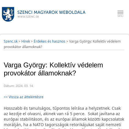
Szenc.sk
>
Hírek
>
Érdekes és hasznos
>
Varga György: Kollektív védelem
provokátor államoknak?
Varga György: Kollektív védelem
provokátor államoknak?
Dátum: 2024. 03. 14.
<< Vissza az áttekintésre
Hosszabb és tanulságos, tűpontos leírása a helyzetnek. Csak
az kezdje el olvasni, akinek van rá 5 perce. Sokat javítana az
európai stabilitáson, és az európai államok közötti kapcsolatok
morálján, ha a NATO tagországok retorikájukat saját nemzeti