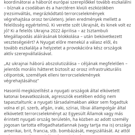
koordinátorai a háborút európai szereplőkkel tovább eszkalálni
– bíznak a csodában és a harctéren kívüli eszközökben
(rezsimváltás, megrázkódtató terrorcselekmények
végrehajtása orosz területen). Jelen eredmények mellett a
felelősség egyértelmű. Ki verette szét Ukrajnát, és kinek volt ez
jó? Ki a felelős Ukrajna 2022 áprilisa – az Isztambuli
Megállapodás aláírásának blokkolása – után bekövetkezett
veszteségeiért? A Nyugat előre menekül a válasz elől, és
tovább eszkalálja a helyzetet a provokációra kész országok
aktív szerepvállalásával.
„Az ukrajnai háború abszolutizálása – céljának megfelelően –
jelentős morális hátteret biztosít az orosz infrastrukturális
célpontok, személyek elleni terrorcselekmények
végrehajtásához”
Hasonló megközelítést a nyugati országok által elkövetett
katonai beavatkozások, agressziók esetében eddig nem
tapasztaltunk: a nyugati társadalmakban akkor sem fogadtuk
volna el pl. szerb, afgán, iraki, szíriai, líbiai állampolgár által
elkövetett terrorcselekményt az Egyesült Államok vagy más
érintett nyugati ország területén, ha közben az adott személy
jogosan tartotta elfogadhatatlannak (vagy tartja ma is) országa
amerikai, brit, francia, stb. bombázását, megszállását. Az attól