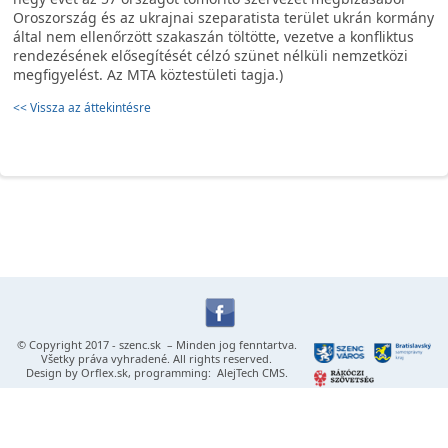
Oroszország és az ukrajnai szeparatista terület ukrán kormány
által nem ellenőrzött szakaszán töltötte, vezetve a konfliktus
rendezésének elősegítését célzó szünet nélküli nemzetközi
megfigyelést. Az MTA köztestületi tagja.)
<< Vissza az áttekintésre
© Copyright 2017 -
szenc.sk
– Minden jog fenntartva.
Všetky práva vyhradené. All rights reserved.
Design by
Orflex.sk
, programming:
AlejTech CMS
.