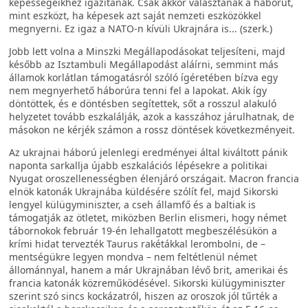
képességeikhez igazítanák. Csak akkor választanák a háborút,
mint eszközt, ha képesek azt saját nemzeti eszközökkel
megnyerni. Ez igaz a NATO-n kívüli Ukrajnára is... (szerk.)
Jobb lett volna a Minszki Megállapodásokat teljesíteni, majd
később az Isztambuli Megállapodást aláírni, semmint más
államok korlátlan támogatásról szóló ígéretében bízva egy
nem megnyerhető háborúra tenni fel a lapokat. Akik így
döntöttek, és e döntésben segítettek, sőt a rosszul alakuló
helyzetet tovább eszkalálják, azok a kasszához járulhatnak, de
másokon ne kérjék számon a rossz döntések következményeit.
Az ukrajnai háború jelenlegi eredményei által kiváltott pánik
naponta sarkallja újabb eszkalációs lépésekre a politikai
Nyugat oroszellenességben élenjáró országait. Macron francia
elnök katonák Ukrajnába küldésére szólít fel, majd Sikorski
lengyel külügyminiszter, a cseh államfő és a baltiak is
támogatják az ötletet, miközben Berlin elismeri, hogy német
tábornokok február 19-én lehallgatott megbeszélésükön a
krími hidat tervezték Taurus rakétákkal lerombolni, de –
mentségükre legyen mondva – nem feltétlenül német
állománnyal, hanem a már Ukrajnában lévő brit, amerikai és
francia katonák közreműködésével. Sikorski külügyminiszter
szerint szó sincs kockázatról, hiszen az oroszok jól tűrték a