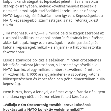
külpolitikai stratégiát és lépéseket jelent más nemzetközi
szereplők irányában, melyek következményeit képesek a
nemzetállamok saját eszközeikkel kezelni. Ma ez néhány
NATO-tagországnál láthatóan nem így van. Képességeiket a
NATO képességeiből származtatják, s napi retorikájuk ezt
tükrözi.
„ Ha megnézzük a 1,5—1,8 milliós balti országok szerepét az
ukrajnai konfliktus, és annak háborús fázisának kezelésében,
akkor láthatjuk, hogy ezen országok – reális gazdasági és
katonai képességek nélkül – élen járnak a háborús retorika
fokozásában”
Elsők a szankciós politika élezésében, minden oroszellenes
lehetőség csúcsra járatásában, s kezdeményezéseikkel a
NATO-ban közel egy milliárd embert közvetlenül érintenek,
miközben kb. 1:1000 arányt jelentenek a szövetség katonai
költségvetésében és képességeiben (több dimenzióban nulla
képesség).
Nem biztos, hogy a lengyel, a német vagy a francia nép igent
mondana egy időben és korrekten feltett kérdésre:
„Vállalja-e Ön Oroszország további provokálásának
kockázatait a NATO kollektív védelme nélkül?”